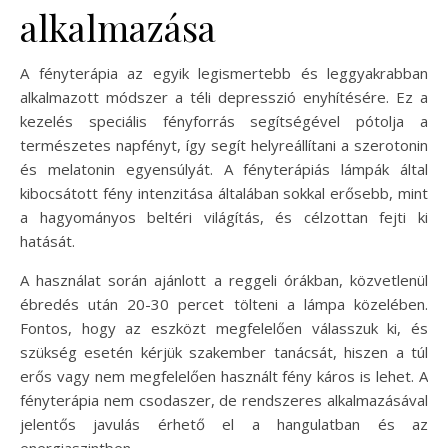
alkalmazása
A fényterápia az egyik legismertebb és leggyakrabban
alkalmazott módszer a téli depresszió enyhítésére. Ez a
kezelés speciális fényforrás segítségével pótolja a
természetes napfényt, így segít helyreállítani a szerotonin
és melatonin egyensúlyát. A fényterápiás lámpák által
kibocsátott fény intenzitása általában sokkal erősebb, mint
a hagyományos beltéri világítás, és célzottan fejti ki
hatását.
A használat során ajánlott a reggeli órákban, közvetlenül
ébredés után 20-30 percet tölteni a lámpa közelében.
Fontos, hogy az eszközt megfelelően válasszuk ki, és
szükség esetén kérjük szakember tanácsát, hiszen a túl
erős vagy nem megfelelően használt fény káros is lehet. A
fényterápia nem csodaszer, de rendszeres alkalmazásával
jelentős javulás érhető el a hangulatban és az
energiaszintben.