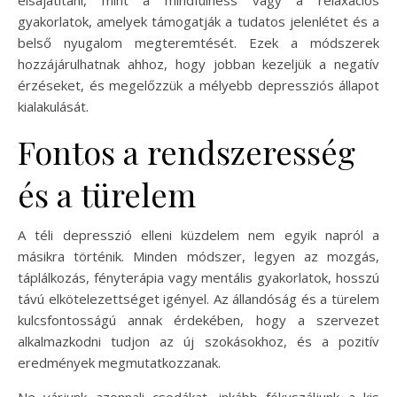
gyakorlatok, amelyek támogatják a tudatos jelenlétet és a
belső nyugalom megteremtését. Ezek a módszerek
hozzájárulhatnak ahhoz, hogy jobban kezeljük a negatív
érzéseket, és megelőzzük a mélyebb depressziós állapot
kialakulását.
Fontos a rendszeresség
és a türelem
A téli depresszió elleni küzdelem nem egyik napról a
másikra történik. Minden módszer, legyen az mozgás,
táplálkozás, fényterápia vagy mentális gyakorlatok, hosszú
távú elkötelezettséget igényel. Az állandóság és a türelem
kulcsfontosságú annak érdekében, hogy a szervezet
alkalmazkodni tudjon az új szokásokhoz, és a pozitív
eredmények megmutatkozzanak.
Ne várjunk azonnali csodákat, inkább fókuszáljunk a kis