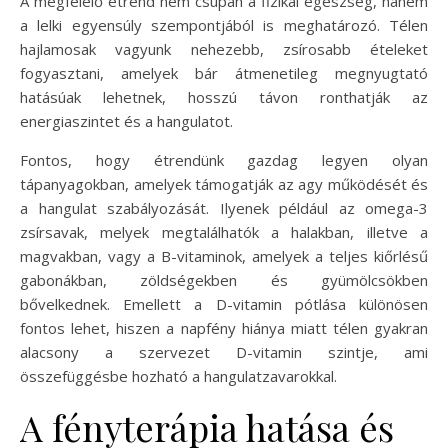
A megfelelő étrend nem csupán a fizikai egészség, hanem
a lelki egyensúly szempontjából is meghatározó. Télen
hajlamosak vagyunk nehezebb, zsírosabb ételeket
fogyasztani, amelyek bár átmenetileg megnyugtató
hatásúak lehetnek, hosszú távon ronthatják az
energiaszintet és a hangulatot.
Fontos, hogy étrendünk gazdag legyen olyan
tápanyagokban, amelyek támogatják az agy működését és
a hangulat szabályozását. Ilyenek például az omega-3
zsírsavak, melyek megtalálhatók a halakban, illetve a
magvakban, vagy a B-vitaminok, amelyek a teljes kiőrlésű
gabonákban, zöldségekben és gyümölcsökben
bővelkednek. Emellett a D-vitamin pótlása különösen
fontos lehet, hiszen a napfény hiánya miatt télen gyakran
alacsony a szervezet D-vitamin szintje, ami
összefüggésbe hozható a hangulatzavarokkal.
A fényterápia hatása és