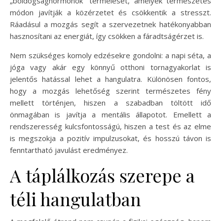
„boldogsághormonok” termelését, amelyek természetes
módon javítják a közérzetet és csökkentik a stresszt.
Ráadásul a mozgás segít a szervezetnek hatékonyabban
hasznosítani az energiát, így csökken a fáradtságérzet is.
Nem szükséges komoly edzésekre gondolni: a napi séta, a
jóga vagy akár egy könnyű otthoni tornagyakorlat is
jelentős hatással lehet a hangulatra. Különösen fontos,
hogy a mozgás lehetőség szerint természetes fény
mellett történjen, hiszen a szabadban töltött idő
önmagában is javítja a mentális állapotot. Emellett a
rendszeresség kulcsfontosságú, hiszen a test és az elme
is megszokja a pozitív impulzusokat, és hosszú távon is
fenntartható javulást eredményez.
A táplálkozás szerepe a
téli hangulatban