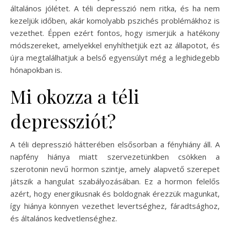
általános jólétet. A téli depresszió nem ritka, és ha nem
kezeljük időben, akár komolyabb pszichés problémákhoz is
vezethet. Éppen ezért fontos, hogy ismerjük a hatékony
módszereket, amelyekkel enyhíthetjük ezt az állapotot, és
újra megtalálhatjuk a belső egyensúlyt még a leghidegebb
hónapokban is.
Mi okozza a téli
depressziót?
A téli depresszió hátterében elsősorban a fényhiány áll. A
napfény hiánya miatt szervezetünkben csökken a
szerotonin nevű hormon szintje, amely alapvető szerepet
játszik a hangulat szabályozásában. Ez a hormon felelős
azért, hogy energikusnak és boldognak érezzük magunkat,
így hiánya könnyen vezethet levertséghez, fáradtsághoz,
és általános kedvetlenséghez.