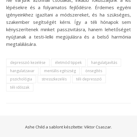
lépésekre és a folyamatos fejlődésre. Érdemes egyéni
igényeinkhez igazítani a módszereket, és ha szükséges,
szakember segítségét kérni. Így a téli hónapok sem
kényszerítenek minket passzivitásra, hanem lehetőséget
nyújtanak a testi-lelki megújulásra és a belső harmónia
megtalálására.
depresszió kezelése
életmód tippek
hangulatjavítás
hangulatzavar
mentális egészség
önsegítés
pszichológia
stresszkezelés
téli depresszió
téli időszak
Ashe Child a sablont készítette:
Viktor Csaszar.