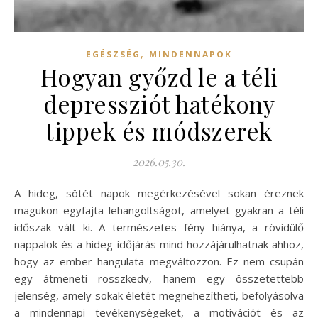
,
EGÉSZSÉG
MINDENNAPOK
Hogyan győzd le a téli
depressziót hatékony
tippek és módszerek
2026.05.30.
A hideg, sötét napok megérkezésével sokan éreznek
magukon egyfajta lehangoltságot, amelyet gyakran a téli
időszak vált ki. A természetes fény hiánya, a rövidülő
nappalok és a hideg időjárás mind hozzájárulhatnak ahhoz,
hogy az ember hangulata megváltozzon. Ez nem csupán
egy átmeneti rosszkedv, hanem egy összetettebb
jelenség, amely sokak életét megnehezítheti, befolyásolva
a mindennapi tevékenységeket, a motivációt és az