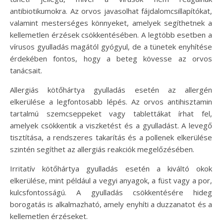
antibiotikumokra. Az orvos javasolhat fájdalomcsillapítókat,
valamint mesterséges könnyeket, amelyek segíthetnek a
kellemetlen érzések csökkentésében. A legtöbb esetben a
vírusos gyulladás magától gyógyul, de a tünetek enyhítése
érdekében fontos, hogy a beteg kövesse az orvos
tanácsait.
Allergiás kötőhártya gyulladás esetén az allergén
elkerülése a legfontosabb lépés. Az orvos antihisztamin
tartalmú szemcseppeket vagy tablettákat írhat fel,
amelyek csökkentik a viszketést és a gyulladást. A levegő
tisztítása, a rendszeres takarítás és a pollenek elkerülése
szintén segíthet az allergiás reakciók megelőzésében.
Irritatív kötőhártya gyulladás esetén a kiváltó okok
elkerülése, mint például a vegyi anyagok, a füst vagy a por,
kulcsfontosságú. A gyulladás csökkentésére hideg
borogatás is alkalmazható, amely enyhíti a duzzanatot és a
kellemetlen érzéseket.