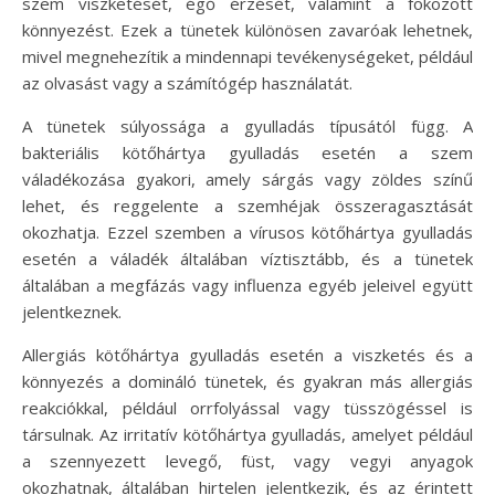
szem viszketését, égő érzését, valamint a fokozott
könnyezést. Ezek a tünetek különösen zavaróak lehetnek,
mivel megnehezítik a mindennapi tevékenységeket, például
az olvasást vagy a számítógép használatát.
A tünetek súlyossága a gyulladás típusától függ. A
bakteriális kötőhártya gyulladás esetén a szem
váladékozása gyakori, amely sárgás vagy zöldes színű
lehet, és reggelente a szemhéjak összeragasztását
okozhatja. Ezzel szemben a vírusos kötőhártya gyulladás
esetén a váladék általában víztisztább, és a tünetek
általában a megfázás vagy influenza egyéb jeleivel együtt
jelentkeznek.
Allergiás kötőhártya gyulladás esetén a viszketés és a
könnyezés a domináló tünetek, és gyakran más allergiás
reakciókkal, például orrfolyással vagy tüsszögéssel is
társulnak. Az irritatív kötőhártya gyulladás, amelyet például
a szennyezett levegő, füst, vagy vegyi anyagok
okozhatnak, általában hirtelen jelentkezik, és az érintett