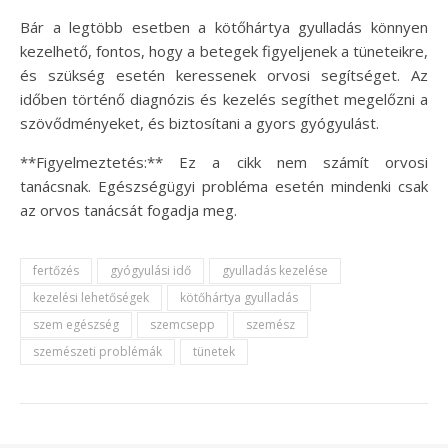
Bár a legtöbb esetben a kötőhártya gyulladás könnyen
kezelhető, fontos, hogy a betegek figyeljenek a tüneteikre,
és szükség esetén keressenek orvosi segítséget. Az
időben történő diagnózis és kezelés segíthet megelőzni a
szövődményeket, és biztosítani a gyors gyógyulást.
**Figyelmeztetés:** Ez a cikk nem számít orvosi
tanácsnak. Egészségügyi probléma esetén mindenki csak
az orvos tanácsát fogadja meg.
fertőzés
gyógyulási idő
gyulladás kezelése
kezelési lehetőségek
kötőhártya gyulladás
szem egészség
szemcsepp
szemész
szemészeti problémák
tünetek