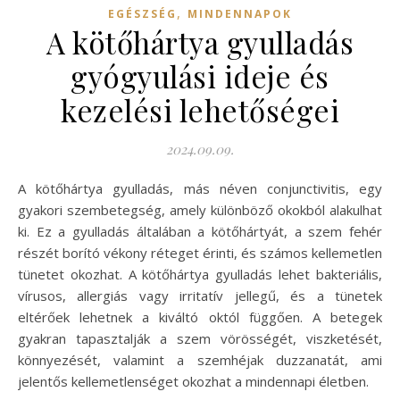
,
EGÉSZSÉG
MINDENNAPOK
A kötőhártya gyulladás
gyógyulási ideje és
kezelési lehetőségei
2024.09.09.
A kötőhártya gyulladás, más néven conjunctivitis, egy
gyakori szembetegség, amely különböző okokból alakulhat
ki. Ez a gyulladás általában a kötőhártyát, a szem fehér
részét borító vékony réteget érinti, és számos kellemetlen
tünetet okozhat. A kötőhártya gyulladás lehet bakteriális,
vírusos, allergiás vagy irritatív jellegű, és a tünetek
eltérőek lehetnek a kiváltó októl függően. A betegek
gyakran tapasztalják a szem vörösségét, viszketését,
könnyezését, valamint a szemhéjak duzzanatát, ami
jelentős kellemetlenséget okozhat a mindennapi életben.