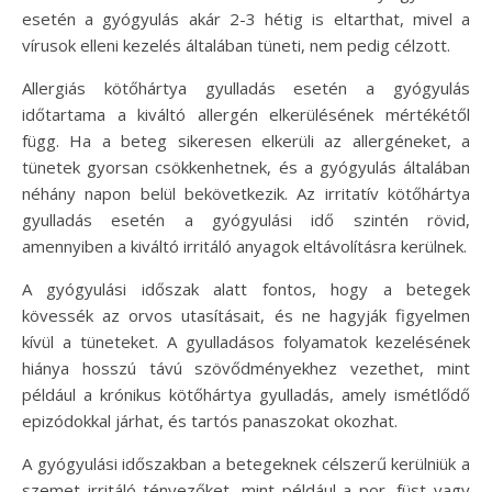
esetén a gyógyulás akár 2-3 hétig is eltarthat, mivel a
vírusok elleni kezelés általában tüneti, nem pedig célzott.
Allergiás kötőhártya gyulladás esetén a gyógyulás
időtartama a kiváltó allergén elkerülésének mértékétől
függ. Ha a beteg sikeresen elkerüli az allergéneket, a
tünetek gyorsan csökkenhetnek, és a gyógyulás általában
néhány napon belül bekövetkezik. Az irritatív kötőhártya
gyulladás esetén a gyógyulási idő szintén rövid,
amennyiben a kiváltó irritáló anyagok eltávolításra kerülnek.
A gyógyulási időszak alatt fontos, hogy a betegek
kövessék az orvos utasításait, és ne hagyják figyelmen
kívül a tüneteket. A gyulladásos folyamatok kezelésének
hiánya hosszú távú szövődményekhez vezethet, mint
például a krónikus kötőhártya gyulladás, amely ismétlődő
epizódokkal járhat, és tartós panaszokat okozhat.
A gyógyulási időszakban a betegeknek célszerű kerülniük a
szemet irritáló tényezőket, mint például a por, füst vagy