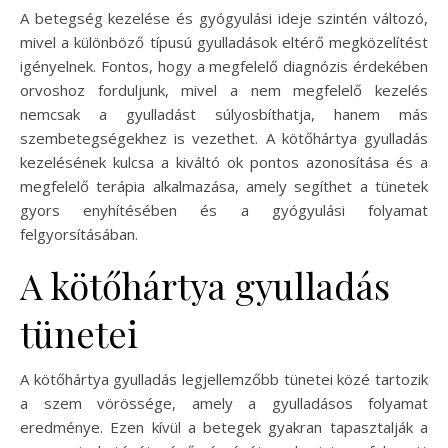
A betegség kezelése és gyógyulási ideje szintén változó,
mivel a különböző típusú gyulladások eltérő megközelítést
igényelnek. Fontos, hogy a megfelelő diagnózis érdekében
orvoshoz forduljunk, mivel a nem megfelelő kezelés
nemcsak a gyulladást súlyosbíthatja, hanem más
szembetegségekhez is vezethet. A kötőhártya gyulladás
kezelésének kulcsa a kiváltó ok pontos azonosítása és a
megfelelő terápia alkalmazása, amely segíthet a tünetek
gyors enyhítésében és a gyógyulási folyamat
felgyorsításában.
A kötőhártya gyulladás
tünetei
A kötőhártya gyulladás legjellemzőbb tünetei közé tartozik
a szem vörössége, amely a gyulladásos folyamat
eredménye. Ezen kívül a betegek gyakran tapasztalják a