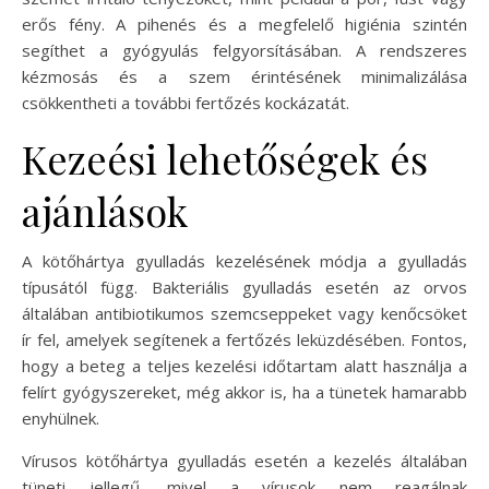
erős fény. A pihenés és a megfelelő higiénia szintén
segíthet a gyógyulás felgyorsításában. A rendszeres
kézmosás és a szem érintésének minimalizálása
csökkentheti a további fertőzés kockázatát.
Kezeési lehetőségek és
ajánlások
A kötőhártya gyulladás kezelésének módja a gyulladás
típusától függ. Bakteriális gyulladás esetén az orvos
általában antibiotikumos szemcseppeket vagy kenőcsöket
ír fel, amelyek segítenek a fertőzés leküzdésében. Fontos,
hogy a beteg a teljes kezelési időtartam alatt használja a
felírt gyógyszereket, még akkor is, ha a tünetek hamarabb
enyhülnek.
Vírusos kötőhártya gyulladás esetén a kezelés általában
tüneti jellegű, mivel a vírusok nem reagálnak