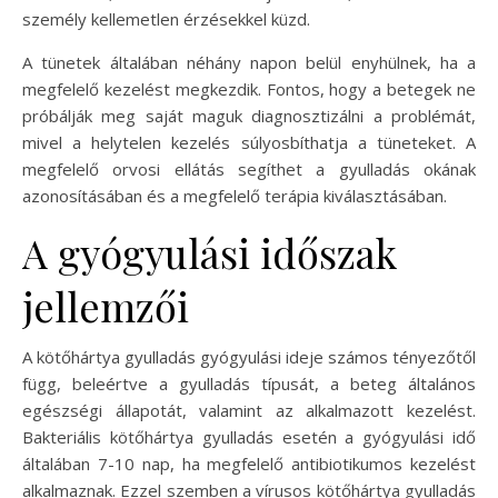
személy kellemetlen érzésekkel küzd.
A tünetek általában néhány napon belül enyhülnek, ha a
megfelelő kezelést megkezdik. Fontos, hogy a betegek ne
próbálják meg saját maguk diagnosztizálni a problémát,
mivel a helytelen kezelés súlyosbíthatja a tüneteket. A
megfelelő orvosi ellátás segíthet a gyulladás okának
azonosításában és a megfelelő terápia kiválasztásában.
A gyógyulási időszak
jellemzői
A kötőhártya gyulladás gyógyulási ideje számos tényezőtől
függ, beleértve a gyulladás típusát, a beteg általános
egészségi állapotát, valamint az alkalmazott kezelést.
Bakteriális kötőhártya gyulladás esetén a gyógyulási idő
általában 7-10 nap, ha megfelelő antibiotikumos kezelést
alkalmaznak. Ezzel szemben a vírusos kötőhártya gyulladás