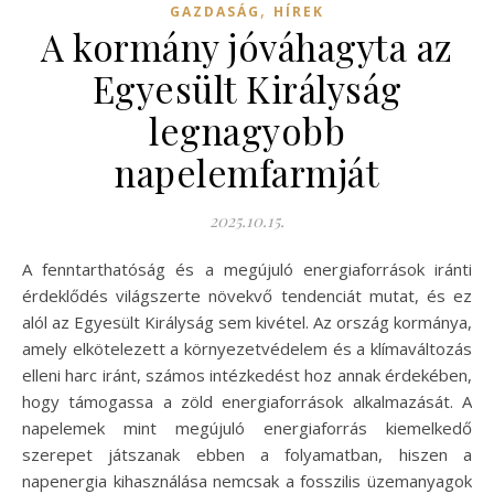
,
GAZDASÁG
HÍREK
A kormány jóváhagyta az
Egyesült Királyság
legnagyobb
napelemfarmját
2025.10.15.
A fenntarthatóság és a megújuló energiaforrások iránti
érdeklődés világszerte növekvő tendenciát mutat, és ez
alól az Egyesült Királyság sem kivétel. Az ország kormánya,
amely elkötelezett a környezetvédelem és a klímaváltozás
elleni harc iránt, számos intézkedést hoz annak érdekében,
hogy támogassa a zöld energiaforrások alkalmazását. A
napelemek mint megújuló energiaforrás kiemelkedő
szerepet játszanak ebben a folyamatban, hiszen a
napenergia kihasználása nemcsak a fosszilis üzemanyagok