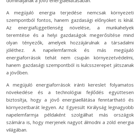
domináljanak a jövő energiaellátásában.
A megújuló energia terjedése nemcsak környezeti
szempontból fontos, hanem gazdasági előnyöket is kínál.
Az energiafüggetlenség növelése, a munkahelyek
teremtése és a helyi gazdaságok megerősítése mind
olyan tényezők, amelyek hozzájárulnak a társadalmi
jóléthez. A napelemfarmok és más megújuló
energiaforrások tehát nem csupán környezetvédelmi,
hanem gazdasági szempontból is kulcsszerepet játszanak
a jövőben.
A megújuló energiaforrások iránti kereslet folyamatos
növekedése és a technológiai fejlődés együttesen
biztosítja, hogy a jövő energiaellátása fenntartható és
környezetbarát legyen. Az Egyesült Királyság legnagyobb
napelemfarmja példaként szolgálhat más országok
számára is, hogy merjenek nagyot álmodni a zöld energia
világában.