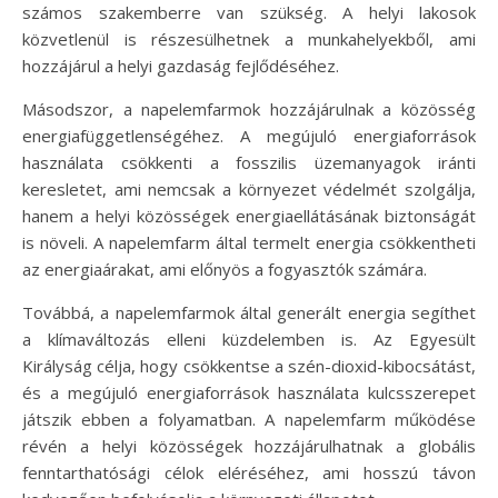
számos szakemberre van szükség. A helyi lakosok
közvetlenül is részesülhetnek a munkahelyekből, ami
hozzájárul a helyi gazdaság fejlődéséhez.
Másodszor, a napelemfarmok hozzájárulnak a közösség
energiafüggetlenségéhez. A megújuló energiaforrások
használata csökkenti a fosszilis üzemanyagok iránti
keresletet, ami nemcsak a környezet védelmét szolgálja,
hanem a helyi közösségek energiaellátásának biztonságát
is növeli. A napelemfarm által termelt energia csökkentheti
az energiaárakat, ami előnyös a fogyasztók számára.
Továbbá, a napelemfarmok által generált energia segíthet
a klímaváltozás elleni küzdelemben is. Az Egyesült
Királyság célja, hogy csökkentse a szén-dioxid-kibocsátást,
és a megújuló energiaforrások használata kulcsszerepet
játszik ebben a folyamatban. A napelemfarm működése
révén a helyi közösségek hozzájárulhatnak a globális
fenntarthatósági célok eléréséhez, ami hosszú távon