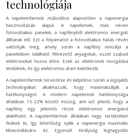
technológiája
A napelemfarmok működése alapvetően a napenergia
hasznosításán alapul. A napelemek, más néven
fotovoltaikus panelek, a napfényből elektromos energiát
állítanak elő. Ezt a folyamatot a fotovoltaikus hatás révén
valósítják meg, amely során a napfény ionizálja a
panelekben található félvezető anyagokat, ezzel szabad
elektronokat hozva létre. Ezek az elektronok mozgásba
lendülnek, és így elektromos áram keletkezik.
A napelemfarmok tervezése és kiépítése során a legújabb
technológiákat alkalmazzák, hogy maximalizálják a
hatékonyságot. A modern napelemek hatékonysága
általában 15-22% között mozog, ami azt jelenti, hogy a
napfény egy jelentős része elektromos energiává
alakítható. A napelemfarmok általában nagy területeket
fednek le, így lehetőség nyílik a napenergia maximális
kihasználására. Az Egyesült Királyság legnagyobb