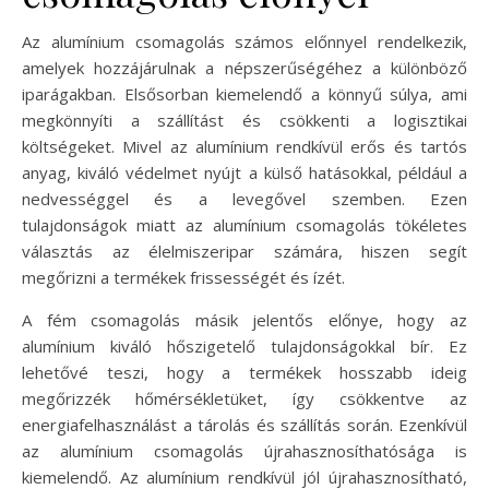
Az alumínium csomagolás számos előnnyel rendelkezik,
amelyek hozzájárulnak a népszerűségéhez a különböző
iparágakban. Elsősorban kiemelendő a könnyű súlya, ami
megkönnyíti a szállítást és csökkenti a logisztikai
költségeket. Mivel az alumínium rendkívül erős és tartós
anyag, kiváló védelmet nyújt a külső hatásokkal, például a
nedvességgel és a levegővel szemben. Ezen
tulajdonságok miatt az alumínium csomagolás tökéletes
választás az élelmiszeripar számára, hiszen segít
megőrizni a termékek frissességét és ízét.
A fém csomagolás másik jelentős előnye, hogy az
alumínium kiváló hőszigetelő tulajdonságokkal bír. Ez
lehetővé teszi, hogy a termékek hosszabb ideig
megőrizzék hőmérsékletüket, így csökkentve az
energiafelhasználást a tárolás és szállítás során. Ezenkívül
az alumínium csomagolás újrahasznosíthatósága is
kiemelendő. Az alumínium rendkívül jól újrahasznosítható,