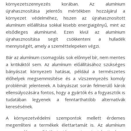
környezetszennyezés korában. Az alumínium
újrahasznosítása jelentős mértékben hozzájárul a
környezet védelméhez, hiszen az újrahasznosított
alumínium előállítása sokkal kisebb energiaigényű, mint az
elsődleges alumíniumé. Ezen kívül az alumínium
újrahasznosítása segít csökkenteni a hulladék
mennyiségét, amely a szeméttelepeken végzi.
Bár az alumínium csomagolás sok előnnyel bír, nem mentes
a kritikáktól sem. Az alumínium előállításához szükséges
bányászat környezeti hatásai, például a természetes
élőhelyek megsemmisítése és a vízszennyezés komoly
problémát jelentenek. A bányászat során felmerülő károk
ellensúlyozására fontos, hogy a gyártók és a fogyasztók is
tudatában legyenek a fenntarthatóbb alternatívák
keresésének.
A környezetvédelmi szempontok mellett érdemes
megemlíteni a termékek élettartamát is. Az alumínium