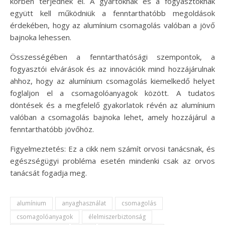
körben terjednek el. A gyártóknak és a fogyasztóknak
együtt kell működniük a fenntarthatóbb megoldások
érdekében, hogy az alumínium csomagolás valóban a jövő
bajnoka lehessen.
Összességében a fenntarthatósági szempontok, a
fogyasztói elvárások és az innovációk mind hozzájárulnak
ahhoz, hogy az alumínium csomagolás kiemelkedő helyet
foglaljon el a csomagolóanyagok között. A tudatos
döntések és a megfelelő gyakorlatok révén az alumínium
valóban a csomagolás bajnoka lehet, amely hozzájárul a
fenntarthatóbb jövőhöz.
Figyelmeztetés: Ez a cikk nem számít orvosi tanácsnak, és
egészségügyi probléma esetén mindenki csak az orvos
tanácsát fogadja meg.
alumínium
anyaghasználat
csomagolás
csomagolóanyagok
élelmiszerbiztonság