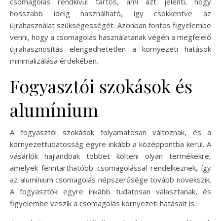
csomagolás rendkívül tartós, ami azt jelenti, hogy
hosszabb ideig használható, így csökkentve az
újrahasználat szükségességét. Azonban fontos figyelembe
venni, hogy a csomagolás használatának végén a megfelelő
újrahasznosítás elengedhetetlen a környezeti hatások
minimalizálása érdekében.
Fogyasztói szokások és
alumínium
A fogyasztói szokások folyamatosan változnak, és a
környezettudatosság egyre inkább a középpontba kerül. A
vásárlók hajlandóak többet költeni olyan termékekre,
amelyek fenntarthatóbb csomagolással rendelkeznek, így
az alumínium csomagolás népszerűsége tovább növekszik.
A fogyasztók egyre inkább tudatosan választanak, és
figyelembe veszik a csomagolás környezeti hatásait is.