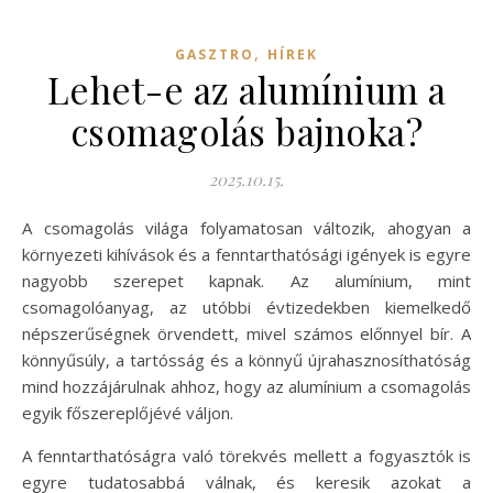
,
GASZTRO
HÍREK
Lehet-e az alumínium a
csomagolás bajnoka?
2025.10.15.
A csomagolás világa folyamatosan változik, ahogyan a
környezeti kihívások és a fenntarthatósági igények is egyre
nagyobb szerepet kapnak. Az alumínium, mint
csomagolóanyag, az utóbbi évtizedekben kiemelkedő
népszerűségnek örvendett, mivel számos előnnyel bír. A
könnyűsúly, a tartósság és a könnyű újrahasznosíthatóság
mind hozzájárulnak ahhoz, hogy az alumínium a csomagolás
egyik főszereplőjévé váljon.
A fenntarthatóságra való törekvés mellett a fogyasztók is
egyre tudatosabbá válnak, és keresik azokat a