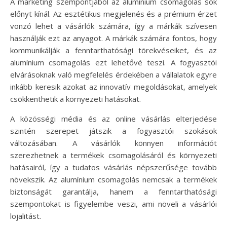
A marketing szempontjából az alumínium csomagolás sok
előnyt kínál. Az esztétikus megjelenés és a prémium érzet
vonzó lehet a vásárlók számára, így a márkák szívesen
használják ezt az anyagot. A márkák számára fontos, hogy
kommunikálják a fenntarthatósági törekvéseiket, és az
alumínium csomagolás ezt lehetővé teszi. A fogyasztói
elvárásoknak való megfelelés érdekében a vállalatok egyre
inkább keresik azokat az innovatív megoldásokat, amelyek
csökkenthetik a környezeti hatásokat.
A közösségi média és az online vásárlás elterjedése
szintén szerepet játszik a fogyasztói szokások
változásában. A vásárlók könnyen információt
szerezhetnek a termékek csomagolásáról és környezeti
hatásairól, így a tudatos vásárlás népszerűsége tovább
növekszik. Az alumínium csomagolás nemcsak a termékek
biztonságát garantálja, hanem a fenntarthatósági
szempontokat is figyelembe veszi, ami növeli a vásárlói
lojalitást.