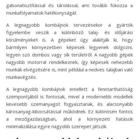
gabonatisztítással és tárolással, ami tovább fokozza a
munkafolyamatok hatékonyságát.
A legnagyobb kombájnok tervezésekor a gyártók
figyelembe veszik a különböző talaj- és időjárási
körülményeket is. A gépeket úgy alakítják ki, hogy
bármilyen környezetben képesek legyenek dolgozni,
legyen szó dombos vagy sík területről. A nagyobb gépek
nagyobb motorral rendelkeznek, így képesek nehezebb
munkák elvégzésére is, mint például a nedves talajban való
munkavégzés.
A legnagyobb kombájnok emellett a fenntarthatóság
szempontjából is fontosak, mivel a modernebb modellek
kevesebb üzemanyagot fogyasztanak, és alacsonyabb
károsanyag-kibocsátással működnek. Ez különösen fontos
a mezőgazdaságban, ahol a környezeti hatások
minimalizálása egyre nagyobb szerepet játszik.