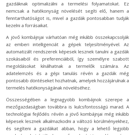
gazdáknak optimalizálni a termelési folyamatokat. Ez
nemcsak a hatékonyság növelését segíti elő, hanem a
fenntarthatóságot is, mivel a gazdák pontosabban tudják
kezelni a forrásaikat.
A jövő kombájnjai várhatóan még inkább összekapcsolják
az emberi intelligenciát a gépek teljesítményével. Az
automatizált rendszerek képesek lesznek tanulni a gazdák
szokásaiból és preferenciáiból, így személyre szabott
megoldásokat kínálhatnak a termelők számára. Az
adatelemzés és a gépi tanulás révén a gazdák még
pontosabb döntéseket hozhatnak, amelyek hozzájárulnak a
termelés hatékonyságának növeléséhez.
Összességében a legnagyobb kombájnok szerepe a
mezőgazdaságban továbbra is kulcsfontosságú marad. A
technológiai fejlődés révén a jövő kombájnjai még inkább
képesek lesznek alkalmazkodni a változó körülményekhez,
és segíteni a gazdákat abban, hogy a lehető legjobb