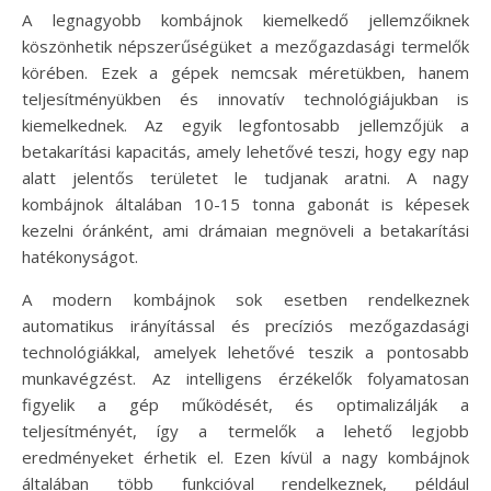
A legnagyobb kombájnok kiemelkedő jellemzőiknek
köszönhetik népszerűségüket a mezőgazdasági termelők
körében. Ezek a gépek nemcsak méretükben, hanem
teljesítményükben és innovatív technológiájukban is
kiemelkednek. Az egyik legfontosabb jellemzőjük a
betakarítási kapacitás, amely lehetővé teszi, hogy egy nap
alatt jelentős területet le tudjanak aratni. A nagy
kombájnok általában 10-15 tonna gabonát is képesek
kezelni óránként, ami drámaian megnöveli a betakarítási
hatékonyságot.
A modern kombájnok sok esetben rendelkeznek
automatikus irányítással és precíziós mezőgazdasági
technológiákkal, amelyek lehetővé teszik a pontosabb
munkavégzést. Az intelligens érzékelők folyamatosan
figyelik a gép működését, és optimalizálják a
teljesítményét, így a termelők a lehető legjobb
eredményeket érhetik el. Ezen kívül a nagy kombájnok
általában több funkcióval rendelkeznek, például