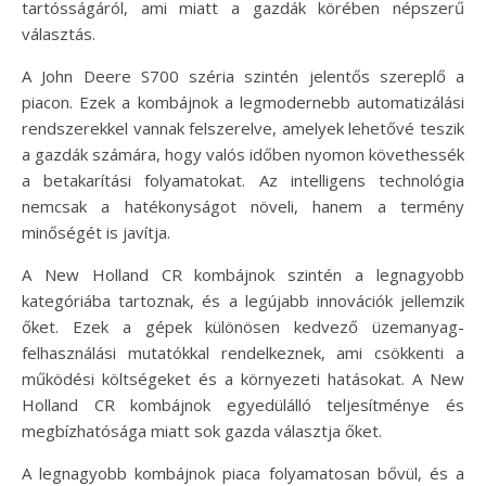
tartósságáról, ami miatt a gazdák körében népszerű
választás.
A John Deere S700 széria szintén jelentős szereplő a
piacon. Ezek a kombájnok a legmodernebb automatizálási
rendszerekkel vannak felszerelve, amelyek lehetővé teszik
a gazdák számára, hogy valós időben nyomon követhessék
a betakarítási folyamatokat. Az intelligens technológia
nemcsak a hatékonyságot növeli, hanem a termény
minőségét is javítja.
A New Holland CR kombájnok szintén a legnagyobb
kategóriába tartoznak, és a legújabb innovációk jellemzik
őket. Ezek a gépek különösen kedvező üzemanyag-
felhasználási mutatókkal rendelkeznek, ami csökkenti a
működési költségeket és a környezeti hatásokat. A New
Holland CR kombájnok egyedülálló teljesítménye és
megbízhatósága miatt sok gazda választja őket.
A legnagyobb kombájnok piaca folyamatosan bővül, és a