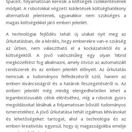
SpaceX, folyamatosan keresik a költségek csökkentésének
módjait. A robotokkal végzett küldetések költséghatékony
alternatívát jelentenek, ugyanakkor nem szükséges a
magas költségekkel járó emberi jelenlét.
A technológiai fejlődés tehát új utakat nyit meg az
űrkutatásban, de a kérdés, hogy emberekre van-e szükség
az űrben, nem választható el a kockázatoktól és a
költségektől. A jövő valószínűleg egy olyan hibrid
megközelítést fog alkalmazni, amely ötvözi az automatizált
rendszerek és az emberi jelenlét előnyeit. Az űrkutatás
nemcsak a tudományos felfedezésről szól, hanem az
emberi kíváncsiságról és a határok feszegetéséről is. Az
emberi jelenlét még mindig elengedhetetlen lehet a
legambiciózusabb célok eléréséhez, míg a robotok gyors
megoldásokat kínálnak a folyamatosan bővülő tudományos
ismeretekhez. A jövő űrkutatása tehát izgalmas kihívásokat
és lehetőségeket tartogat, ahol a technológia és az
emberi kreativitás egyesül, hogy új magasságokba emelje