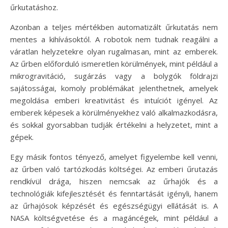
űrkutatáshoz.
Azonban a teljes mértékben automatizált űrkutatás nem
mentes a kihívásoktól. A robotok nem tudnak reagálni a
váratlan helyzetekre olyan rugalmasan, mint az emberek.
Az űrben előforduló ismeretlen körülmények, mint például a
mikrogravitáció, sugárzás vagy a bolygók földrajzi
sajátosságai, komoly problémákat jelenthetnek, amelyek
megoldása emberi kreativitást és intuíciót igényel. Az
emberek képesek a körülményekhez való alkalmazkodásra,
és sokkal gyorsabban tudják értékelni a helyzetet, mint a
gépek.
Egy másik fontos tényező, amelyet figyelembe kell venni,
az űrben való tartózkodás költségei. Az emberi űrutazás
rendkívül drága, hiszen nemcsak az űrhajók és a
technológiák kifejlesztését és fenntartását igényli, hanem
az űrhajósok képzését és egészségügyi ellátását is. A
NASA költségvetése és a magáncégek, mint például a