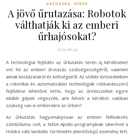
,
GAZDASÁG
HÍREK
A jövő űrutazása: Robotok
válthatják ki az emberi
űrhajósokat?
2025.06.14.
A technológiai fejlődés az űrkutatás terén új kérdéseket
vet fel az emberi űrutazás szükségességéről, valamint
annak kockázatairól és költségeiről. Az utóbbi évtizedekben
a robotikai és automatizálási technológiák robbanásszerű
fejlődése lehetővé tette, hogy az űrmissziókat egyre
inkább gépek végezzék, ami felveti a kérdést: valóban
szükség van-e emberekre az űrben?
Az űrkutatás hagyományosan az emberi felfedezés
szimbóluma volt; a NASA Apollo-programjának sikerével a
Holdra való landolás történelmi jelentőségű esemény lett.