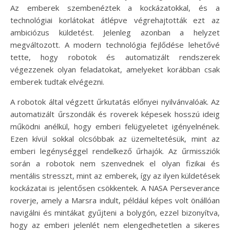
Az emberek szembenéztek a kockázatokkal, és a
technológiai korlátokat átlépve végrehajtották ezt az
ambiciózus küldetést. Jelenleg azonban a helyzet
megváltozott. A modern technológia fejlődése lehetővé
tette, hogy robotok és automatizált rendszerek
végezzenek olyan feladatokat, amelyeket korábban csak
emberek tudtak elvégezni.
A robotok által végzett űrkutatás előnyei nyilvánvalóak. Az
automatizált űrszondák és roverek képesek hosszú ideig
működni anélkül, hogy emberi felügyeletet igényelnének.
Ezen kívül sokkal olcsóbbak az üzemeltetésük, mint az
emberi legénységgel rendelkező űrhajók. Az űrmissziók
során a robotok nem szenvednek el olyan fizikai és
mentális stresszt, mint az emberek, így az ilyen küldetések
kockázatai is jelentősen csökkentek. A NASA Perseverance
roverje, amely a Marsra indult, például képes volt önállóan
navigálni és mintákat gyűjteni a bolygón, ezzel bizonyítva,
hogy az emberi jelenlét nem elengedhetetlen a sikeres