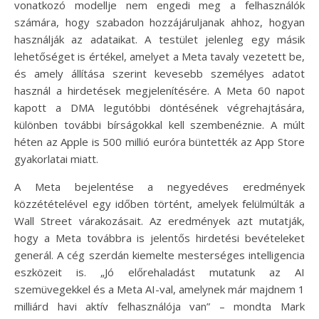
vonatkozó modellje nem engedi meg a felhasználók
számára, hogy szabadon hozzájáruljanak ahhoz, hogyan
használják az adataikat. A testület jelenleg egy másik
lehetőséget is értékel, amelyet a Meta tavaly vezetett be,
és amely állítása szerint kevesebb személyes adatot
használ a hirdetések megjelenítésére. A Meta 60 napot
kapott a DMA legutóbbi döntésének végrehajtására,
különben további bírságokkal kell szembenéznie. A múlt
héten az Apple is 500 millió euróra büntették az App Store
gyakorlatai miatt.
A Meta bejelentése a negyedéves eredmények
közzétételével egy időben történt, amelyek felülmúlták a
Wall Street várakozásait. Az eredmények azt mutatják,
hogy a Meta továbbra is jelentős hirdetési bevételeket
generál. A cég szerdán kiemelte mesterséges intelligencia
eszközeit is. „Jó előrehaladást mutatunk az AI
szemüvegekkel és a Meta AI-val, amelynek már majdnem 1
milliárd havi aktív felhasználója van” – mondta Mark