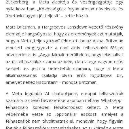
Zuckerberg, a Meta alapítója és vezérigazgatója egy
nyilatkozatban. „Közösségünk folyamatosan növekszik, és
üzletünk nagyon jól teljesít” – tette hozzá.
Matt Britzman, a Hargreaves Lansdown vezető részvény
elemzője hangsúlyozta, hogy az eredmények azt mutatják,
hogy a Meta „teljes gázon” fektetett be az AI-ba. Britzman
emellett megjegyezte a napi aktív felhasználók 6%-os
növekedését is. „Aggodalmak merültek fel, hogy lelassulhat
az új felhasználók száma az idén, de ez egy nagyon erős
kezdet, és jelzi a befektetők számára, hogy a Meta
alkalmazásainak családja olyan erős fogódzóval bír,
amelyet nehéz kiszorítani” – mondta Britzman.
A Meta legújabb AI chatbotjának európai felhasználók
számára történő bevezetése azonban néhány WhatsApp-
felhasználó körében felháborodást keltett. A Meta
védelmébe vette az „opcionális” eszközt, amelyet a
felhasználók nem távolíthatnak el, mondván, hogy figyelni
fogják a felhasználói visszajelzéseket. Az EC-bírság a Meta