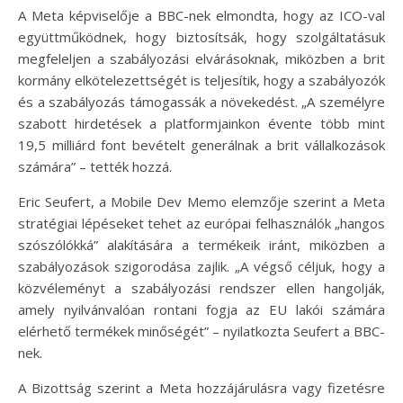
A Meta képviselője a BBC-nek elmondta, hogy az ICO-val
együttműködnek, hogy biztosítsák, hogy szolgáltatásuk
megfeleljen a szabályozási elvárásoknak, miközben a brit
kormány elkötelezettségét is teljesítik, hogy a szabályozók
és a szabályozás támogassák a növekedést. „A személyre
szabott hirdetések a platformjainkon évente több mint
19,5 milliárd font bevételt generálnak a brit vállalkozások
számára” – tették hozzá.
Eric Seufert, a Mobile Dev Memo elemzője szerint a Meta
stratégiai lépéseket tehet az európai felhasználók „hangos
szószólókká” alakítására a termékeik iránt, miközben a
szabályozások szigorodása zajlik. „A végső céljuk, hogy a
közvéleményt a szabályozási rendszer ellen hangolják,
amely nyilvánvalóan rontani fogja az EU lakói számára
elérhető termékek minőségét” – nyilatkozta Seufert a BBC-
nek.
A Bizottság szerint a Meta hozzájárulásra vagy fizetésre