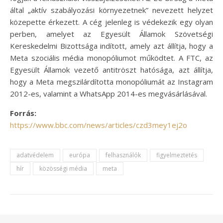
által „aktív szabályozási környezetnek” nevezett helyzet
közepette érkezett. A cég jelenleg is védekezik egy olyan
perben, amelyet az Egyesült Államok Szövetségi
Kereskedelmi Bizottsága indított, amely azt állítja, hogy a
Meta szociális média monopóliumot működtet. A FTC, az
Egyesült Államok vezető antitröszt hatósága, azt állítja,
hogy a Meta megszilárdította monopóliumát az Instagram
2012-es, valamint a WhatsApp 2014-es megvásárlásával.
Forrás:
https://www.bbc.com/news/articles/czd3mey1ej2o
adatvédelem
európa
felhasználók
figyelmeztetés
hír
közösségi média
meta