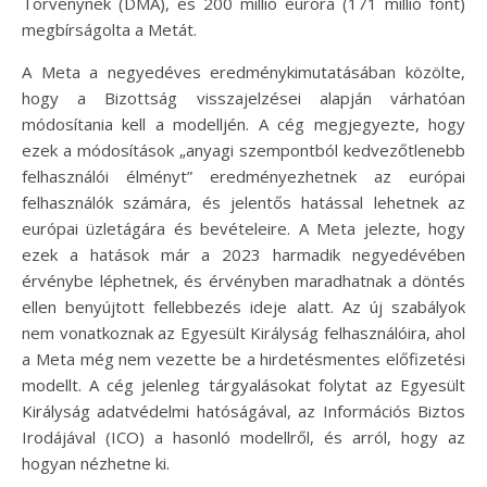
Törvénynek (DMA), és 200 millió euróra (171 millió font)
megbírságolta a Metát.
A Meta a negyedéves eredménykimutatásában közölte,
hogy a Bizottság visszajelzései alapján várhatóan
módosítania kell a modelljén. A cég megjegyezte, hogy
ezek a módosítások „anyagi szempontból kedvezőtlenebb
felhasználói élményt” eredményezhetnek az európai
felhasználók számára, és jelentős hatással lehetnek az
európai üzletágára és bevételeire. A Meta jelezte, hogy
ezek a hatások már a 2023 harmadik negyedévében
érvénybe léphetnek, és érvényben maradhatnak a döntés
ellen benyújtott fellebbezés ideje alatt. Az új szabályok
nem vonatkoznak az Egyesült Királyság felhasználóira, ahol
a Meta még nem vezette be a hirdetésmentes előfizetési
modellt. A cég jelenleg tárgyalásokat folytat az Egyesült
Királyság adatvédelmi hatóságával, az Információs Biztos
Irodájával (ICO) a hasonló modellről, és arról, hogy az
hogyan nézhetne ki.