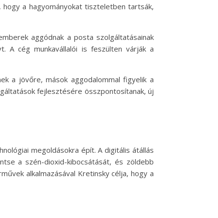
s, hogy a hagyományokat tiszteletben tartsák,
Az emberek aggódnak a posta szolgáltatásainak
. A cég munkavállalói is feszülten várják a
nek a jövőre, mások aggodalommal figyelik a
gáltatások fejlesztésére összpontosítanak, új
ológiai megoldásokra épít. A digitális átállás
ntse a szén-dioxid-kibocsátását, és zöldebb
rművek alkalmazásával Kretinsky célja, hogy a