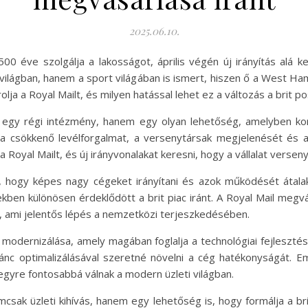
2025.06.10.
00 éve szolgálja a lakosságot, április végén új irányítás alá ker
i világban, hanem a sport világában is ismert, hiszen ő a West H
lja a Royal Mailt, és milyen hatással lehet ez a változás a brit
egy régi intézmény, hanem egy olyan lehetőség, amelyben kom
 csökkenő levélforgalmat, a versenytársak megjelenését és a 
 a Royal Mailt, és új irányvonalakat keresni, hogy a vállalat vers
 hogy képes nagy cégeket irányítani és azok működését átalak
ekben különösen érdeklődött a brit piac iránt. A Royal Mail megv
p, ami jelentős lépés a nemzetközi terjeszkedésében.
 modernizálása, amely magában foglalja a technológiai fejlesztése
ánc optimalizálásával szeretné növelni a cég hatékonyságát. Em
gyre fontosabbá válnak a modern üzleti világban.
mcsak üzleti kihívás, hanem egy lehetőség is, hogy formálja a br