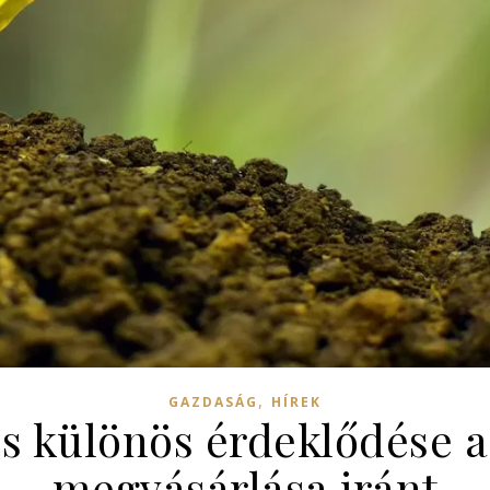
,
GAZDASÁG
HÍREK
os különös érdeklődése a
megvásárlása iránt