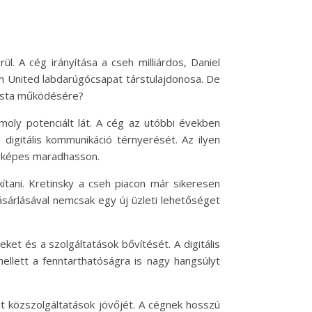
ül. A cég irányítása a cseh milliárdos, Daniel
am United labdarúgócsapat társtulajdonosa. De
 posta működésére?
oly potenciált lát. A cég az utóbbi években
digitális kommunikáció térnyerését. Az ilyen
enyképes maradhasson.
ítani. Kretinsky a cseh piacon már sikeresen
ásárlásával nemcsak egy új üzleti lehetőséget
ket és a szolgáltatások bővítését. A digitális
ellett a fenntarthatóságra is nagy hangsúlyt
it közszolgáltatások jövőjét. A cégnek hosszú