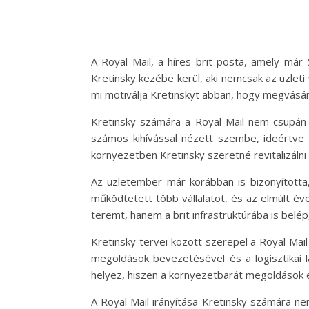
A Royal Mail, a híres brit posta, amely már 5
Kretinsky kezébe kerül, aki nemcsak az üzlet
mi motiválja Kretinskyt abban, hogy megvásáro
Kretinsky számára a Royal Mail nem csupán 
számos kihívással nézett szembe, ideértve a
környezetben Kretinsky szeretné revitalizálni
Az üzletember már korábban is bizonyította,
működtetett több vállalatot, és az elmúlt év
teremt, hanem a brit infrastruktúrába is belé
Kretinsky tervei között szerepel a Royal Mail
megoldások bevezetésével és a logisztikai l
helyez, hiszen a környezetbarát megoldások e
A Royal Mail irányítása Kretinsky számára ne