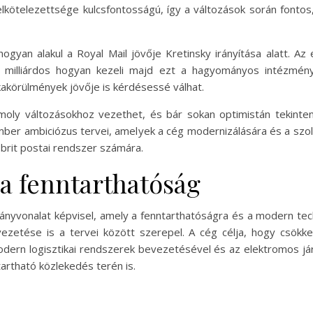
 elkötelezettsége kulcsfontosságú, így a változások során fonto
, hogyan alakul a Royal Mail jövője Kretinsky irányítása alatt. 
 milliárdos hogyan kezeli majd ezt a hagyományos intézményt
akörülmények jövője is kérdésessé válhat.
moly változásokhoz vezethet, és bár sokan optimistán tekinte
mber ambiciózus tervei, amelyek a cég modernizálására és a szol
brit postai rendszer számára.
 a fenntarthatóság
rányvonalat képvisel, amely a fenntarthatóságra és a modern techn
zetése is a tervei között szerepel. A cég célja, hogy csökke
odern logisztikai rendszerek bevezetésével és az elektromos já
artható közlekedés terén is.