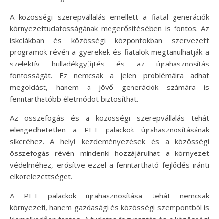
A közösségi szerepvállalás emellett a fiatal generációk
környezettudatosságának megerősítésében is fontos. Az
iskolákban és közösségi központokban szervezett
programok révén a gyerekek és fiatalok megtanulhatják a
szelektív hulladékgyűjtés és az újrahasznosítás
fontosságát. Ez nemcsak a jelen problémáira adhat
megoldást, hanem a jövő generációk számára is
fenntarthatóbb életmódot biztosíthat.
Az összefogás és a közösségi szerepvállalás tehát
elengedhetetlen a PET palackok újrahasznosításának
sikeréhez. A helyi kezdeményezések és a közösségi
összefogás révén mindenki hozzájárulhat a környezet
védelméhez, erősítve ezzel a fenntartható fejlődés iránti
elkötelezettséget.
A PET palackok újrahasznosítása tehát nemcsak
környezeti, hanem gazdasági és közösségi szempontból is
kiemelkedően fontos. A tudatos fogyasztás és a közösségi