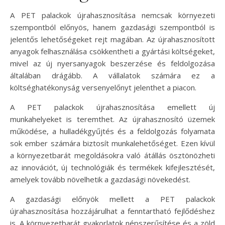
A PET palackok újrahasznosítása nemcsak környezeti
szempontból előnyös, hanem gazdasági szempontból is
jelentős lehetőségeket rejt magában. Az újrahasznosított
anyagok felhasználása csökkentheti a gyártási költségeket,
mivel az új nyersanyagok beszerzése és feldolgozása
általában drágább. A vállalatok számára ez a
költséghatékonyság versenyelőnyt jelenthet a piacon.
A PET palackok újrahasznosítása emellett új
munkahelyeket is teremthet. Az újrahasznosító üzemek
működése, a hulladékgyűjtés és a feldolgozás folyamata
sok ember számára biztosít munkalehetőséget. Ezen kívül
a környezetbarát megoldásokra való átállás ösztönözheti
az innovációt, új technológiák és termékek kifejlesztését,
amelyek tovább növelhetik a gazdasági növekedést.
A gazdasági előnyök mellett a PET palackok
újrahasznosítása hozzájárulhat a fenntartható fejlődéshez
is. A környezetbarát gyakorlatok népszerűsítése és a zöld