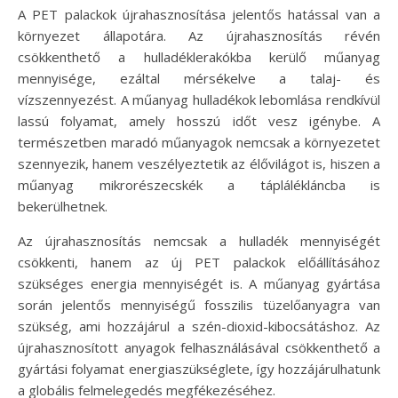
A PET palackok újrahasznosítása jelentős hatással van a
környezet állapotára. Az újrahasznosítás révén
csökkenthető a hulladéklerakókba kerülő műanyag
mennyisége, ezáltal mérsékelve a talaj- és
vízszennyezést. A műanyag hulladékok lebomlása rendkívül
lassú folyamat, amely hosszú időt vesz igénybe. A
természetben maradó műanyagok nemcsak a környezetet
szennyezik, hanem veszélyeztetik az élővilágot is, hiszen a
műanyag mikrorészecskék a táplálékláncba is
bekerülhetnek.
Az újrahasznosítás nemcsak a hulladék mennyiségét
csökkenti, hanem az új PET palackok előállításához
szükséges energia mennyiségét is. A műanyag gyártása
során jelentős mennyiségű fosszilis tüzelőanyagra van
szükség, ami hozzájárul a szén-dioxid-kibocsátáshoz. Az
újrahasznosított anyagok felhasználásával csökkenthető a
gyártási folyamat energiaszükséglete, így hozzájárulhatunk
a globális felmelegedés megfékezéséhez.