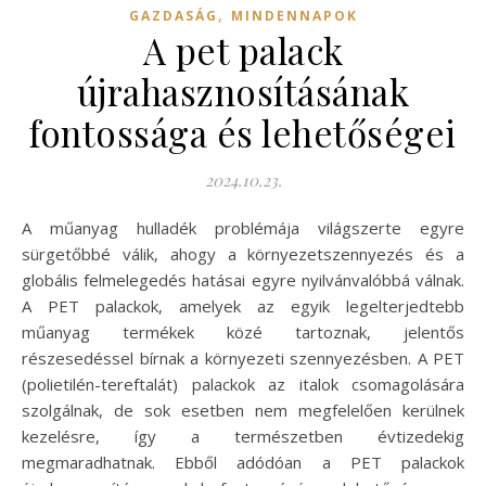
,
GAZDASÁG
MINDENNAPOK
A pet palack
újrahasznosításának
fontossága és lehetőségei
2024.10.23.
A műanyag hulladék problémája világszerte egyre
sürgetőbbé válik, ahogy a környezetszennyezés és a
globális felmelegedés hatásai egyre nyilvánvalóbbá válnak.
A PET palackok, amelyek az egyik legelterjedtebb
műanyag termékek közé tartoznak, jelentős
részesedéssel bírnak a környezeti szennyezésben. A PET
(polietilén-tereftalát) palackok az italok csomagolására
szolgálnak, de sok esetben nem megfelelően kerülnek
kezelésre, így a természetben évtizedekig
megmaradhatnak. Ebből adódóan a PET palackok