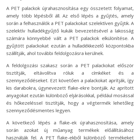
A PET palackok újrahasznosítása egy összetett folyamat,
amely több lépésből áll. Az első lépés a gyűjtés, amely
során a felhasználók a PET palackokat szelektíven gyűjtik. A
szelektív hulladékgyűjtő kukák bevezetésével a lakosság
számára könnyebbé vált a PET palackok elkülönítése. A
gyűjtött palackokat ezután a hulladékkezelő központokba
szállítják, ahol további feldolgozásra kerülnek.
A feldolgozási szakasz során a PET palackokat először
tisztítják, eltávolítva róluk a címkéket és a
szennyeződéseket. Ezt követően a palackokat aprítják, így
kis darabokra, úgynevezett flake-ekre bontják. Az aprított
anyagokat ezután különböző eljárásokkal, például mosással
és hőkezeléssel tisztítják, hogy a végtermék lehetőleg
szennyeződésmentes legyen.
A következő lépés a flake-ek újrahasznosítása, amely
során azokat új műanyag termékek előállításához
használják fel. A PET flake-ekből különböző termékeket