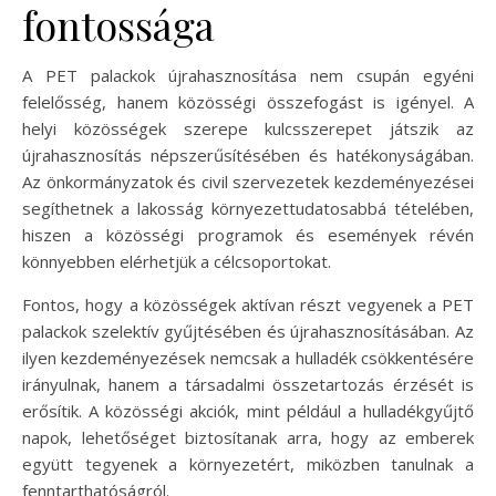
fontossága
A PET palackok újrahasznosítása nem csupán egyéni
felelősség, hanem közösségi összefogást is igényel. A
helyi közösségek szerepe kulcsszerepet játszik az
újrahasznosítás népszerűsítésében és hatékonyságában.
Az önkormányzatok és civil szervezetek kezdeményezései
segíthetnek a lakosság környezettudatosabbá tételében,
hiszen a közösségi programok és események révén
könnyebben elérhetjük a célcsoportokat.
Fontos, hogy a közösségek aktívan részt vegyenek a PET
palackok szelektív gyűjtésében és újrahasznosításában. Az
ilyen kezdeményezések nemcsak a hulladék csökkentésére
irányulnak, hanem a társadalmi összetartozás érzését is
erősítik. A közösségi akciók, mint például a hulladékgyűjtő
napok, lehetőséget biztosítanak arra, hogy az emberek
együtt tegyenek a környezetért, miközben tanulnak a
fenntarthatóságról.