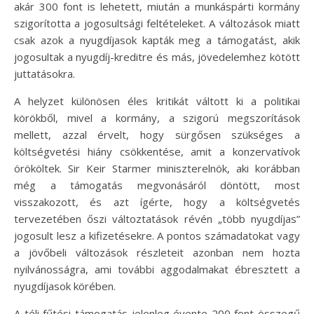
akár 300 font is lehetett, miután a munkáspárti kormány
szigorította a jogosultsági feltételeket. A változások miatt
csak azok a nyugdíjasok kapták meg a támogatást, akik
jogosultak a nyugdíj-kreditre és más, jövedelemhez kötött
juttatásokra.
A helyzet különösen éles kritikát váltott ki a politikai
körökből, mivel a kormány, a szigorú megszorítások
mellett, azzal érvelt, hogy sürgősen szükséges a
költségvetési hiány csökkentése, amit a konzervatívok
örököltek. Sir Keir Starmer miniszterelnök, aki korábban
még a támogatás megvonásáról döntött, most
visszakozott, és azt ígérte, hogy a költségvetés
tervezetében őszi változtatások révén „több nyugdíjas”
jogosult lesz a kifizetésekre. A pontos számadatokat vagy
a jövőbeli változások részleteit azonban nem hozta
nyilvánosságra, ami további aggodalmakat ébresztett a
nyugdíjasok körében.
A téli fűtési támogatás jelenleg évente 200 font összegű