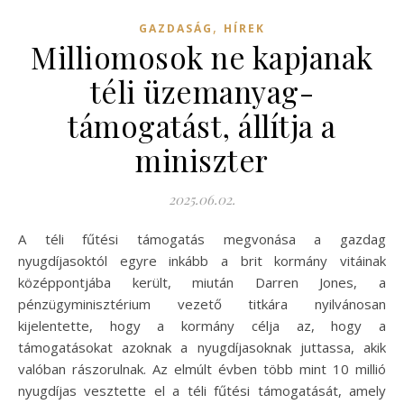
,
GAZDASÁG
HÍREK
Milliomosok ne kapjanak
téli üzemanyag-
támogatást, állítja a
miniszter
2025.06.02.
A téli fűtési támogatás megvonása a gazdag
nyugdíjasoktól egyre inkább a brit kormány vitáinak
középpontjába került, miután Darren Jones, a
pénzügyminisztérium vezető titkára nyilvánosan
kijelentette, hogy a kormány célja az, hogy a
támogatásokat azoknak a nyugdíjasoknak juttassa, akik
valóban rászorulnak. Az elmúlt évben több mint 10 millió
nyugdíjas vesztette el a téli fűtési támogatását, amely