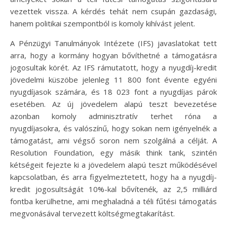
vezettek vissza. A kérdés tehát nem csupán gazdasági,
hanem politikai szempontból is komoly kihívást jelent.
A Pénzügyi Tanulmányok Intézete (IFS) javaslatokat tett
arra, hogy a kormány hogyan bővíthetné a támogatásra
jogosultak körét. Az IFS rámutatott, hogy a nyugdíj-kredit
jövedelmi küszöbe jelenleg 11 800 font évente egyéni
nyugdíjasok számára, és 18 023 font a nyugdíjas párok
esetében. Az új jövedelem alapú teszt bevezetése
azonban komoly adminisztratív terhet róna a
nyugdíjasokra, és valószínű, hogy sokan nem igényelnék a
támogatást, ami végső soron nem szolgálná a célját. A
Resolution Foundation, egy másik think tank, szintén
kétségeit fejezte ki a jövedelem alapú teszt működésével
kapcsolatban, és arra figyelmeztetett, hogy ha a nyugdíj-
kredit jogosultságát 10%-kal bővítenék, az 2,5 milliárd
fontba kerülhetne, ami meghaladná a téli fűtési támogatás
megvonásával tervezett költségmegtakarítást.