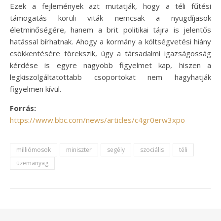
Ezek a fejlemények azt mutatják, hogy a téli fűtési
támogatás körüli viták nemcsak a nyugdíjasok
életminőségére, hanem a brit politikai tájra is jelentős
hatással bírhatnak. Ahogy a kormány a költségvetési hiány
csökkentésére törekszik, úgy a társadalmi igazságosság
kérdése is egyre nagyobb figyelmet kap, hiszen a
legkiszolgáltatottabb csoportokat nem hagyhatják
figyelmen kívül.
Forrás:
https://www.bbc.com/news/articles/c4gr0erw3xpo
milliómosok
miniszter
segély
szociális
téli
üzemanyag