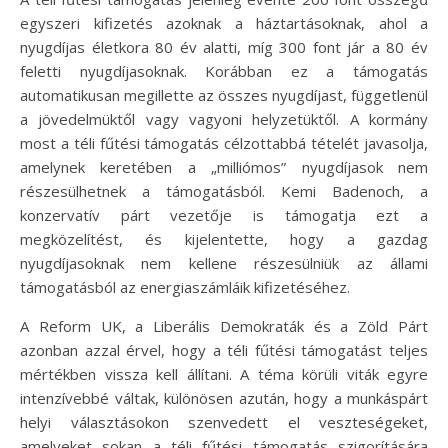
egyszeri kifizetés azoknak a háztartásoknak, ahol a
nyugdíjas életkora 80 év alatti, míg 300 font jár a 80 év
feletti nyugdíjasoknak. Korábban ez a támogatás
automatikusan megillette az összes nyugdíjast, függetlenül
a jövedelmüktől vagy vagyoni helyzetüktől. A kormány
most a téli fűtési támogatás célzottabbá tételét javasolja,
amelynek keretében a „milliómos” nyugdíjasok nem
részesülhetnek a támogatásból. Kemi Badenoch, a
konzervatív párt vezetője is támogatja ezt a
megközelítést, és kijelentette, hogy a gazdag
nyugdíjasoknak nem kellene részesülniük az állami
támogatásból az energiaszámláik kifizetéséhez.
A Reform UK, a Liberális Demokraták és a Zöld Párt
azonban azzal érvel, hogy a téli fűtési támogatást teljes
mértékben vissza kell állítani. A téma körüli viták egyre
intenzívebbé váltak, különösen azután, hogy a munkáspárt
helyi választásokon szenvedett el veszteségeket,
amelyeket sokan a téli fűtési támogatás szigorítására