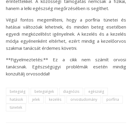
érintettekkel. A közösségi támogatás nemcsak a fizikai,
hanem a lelki egészség megőrzésében is segíthet.
Végül fontos megemlíteni, hogy a porfíria tünetei és
hatásai változóak lehetnek, és minden beteg esetében
egyedi megközelítést igényelnek. A kezelés és a kezelés
módja egyénenként eltérhet, ezért mindig a kezelőorvos
szakmai tanácsát érdemes követni.
**Figyelmeztetés:** Ez a cikk nem számít orvosi
tanácsnak. Egészségügyi problémák esetén mindig
konzultálj orvosoddal!
betegség
betegségek
diagnózis
egészség
hatások
jelek
kezelés
orvostudomány
porfíria
tünetek