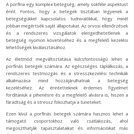
A porfíria egy komplex betegség, amely sokféle aspektust
érint. Fontos, hogy a betegek tisztában legyenek a
betegségükkel kapcsolatos tudnivalókkal, hogy minél
jobban megértsék saját állapotukat. Az orvosi ellenőrzések
és a rendszeres vizsgálatok elengedhetetlenek a
betegség nyomon követéséhez és a megfelelő kezelési
lehetőségek kiválasztásához.
Az életmód megváltoztatása kulcsfontosságú lehet a
porfíriás betegek számára. Az egészséges táplálkozás, a
rendszeres testmozgás és a stresszkezelési technikák
alkalmazása mind hozzájárulhatnak a betegség
kezeléséhez. Az érintetteknek érdemes figyelmet
fordítaniuk a pihenésre és a megfelelő alvásra is, hiszen a
fáradtság és a stressz fokozhatja a tüneteket.
Ezen kívül a porfíriás betegek számára hasznos lehet a
támogató csoportokhoz való csatlakozás, ahol
megoszthatják tapasztalataikat és információikat más