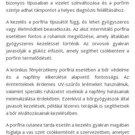
bizonyos típusaiban a vizelet színváltozása és a porfirin
szintje adhat támpontot a helyes diagnózis felállításához.
A kezelés a porfíria típusától függ, és lehet gyógyszeres
vagy életmódbeli beavatkozás. Az akut intermitáló porfíria
esetében fontos a rohamok megelőzése, amely általában
gyógyszeres kezeléssel történik. Az orvosok gyakran
javasolják a glükóz infúziót, amely segíthet csökkenteni a
porfirin termelődését.
A krónikus fényérzékeny porfíria esetében a bőr védelme
és a napfény elkerülése alapvető fontosságú. Az
érintetteknek érdemes UV-szűrős krémeket használniuk,
valamint speciális ruházatot viselniük a napfény hatásainak
minimalizálása érdekében. Ezenkívül a bőrgyógyászok által
javasolt kezelések, például lézeres terápiák is segíthetnek
a bőr elváltozásainak kezelésében.
A porfíria cutanea tarda esetén a kezelés gyakran magában
foglalja a vas szint csökkentését a szervezetben, amelyet