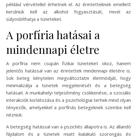
például vérvétellel érhetnek el. Az érintetteknek emellett
kerülniük kell az alkohol fogyasztását, mivel az
súlyosbíthatja a tüneteket.
A porfíria hatásai a
mindennapi életre
A porfíria nem csupán fizikai tüneteket okoz, hanem
jelentős hatással van az érintettek mindennapi életére is.
Sok beteg kénytelen megváltoztatni életmódját, hogy
minimalizálja a tünetek megjelenését és a betegség
hatásait. A munkahelyi teljesítmény csökkenése, a szociális
interakciók korlátozása és a pszichológiai terhek mind olyan
tényezők, amelyekkel a porfíriás betegeknek szembe kell
nézniük.
A betegség hatással van a pszichés állapotra is. Az állandó
fájdalom és a tünetek miatt kialakuló szorongás és