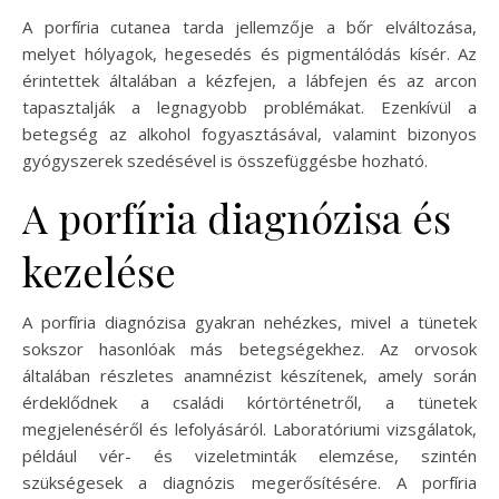
A porfíria cutanea tarda jellemzője a bőr elváltozása,
melyet hólyagok, hegesedés és pigmentálódás kísér. Az
érintettek általában a kézfejen, a lábfejen és az arcon
tapasztalják a legnagyobb problémákat. Ezenkívül a
betegség az alkohol fogyasztásával, valamint bizonyos
gyógyszerek szedésével is összefüggésbe hozható.
A porfíria diagnózisa és
kezelése
A porfíria diagnózisa gyakran nehézkes, mivel a tünetek
sokszor hasonlóak más betegségekhez. Az orvosok
általában részletes anamnézist készítenek, amely során
érdeklődnek a családi kórtörténetről, a tünetek
megjelenéséről és lefolyásáról. Laboratóriumi vizsgálatok,
például vér- és vizeletminták elemzése, szintén
szükségesek a diagnózis megerősítésére. A porfíria