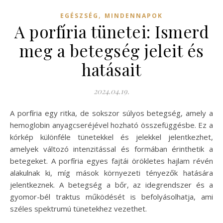
,
EGÉSZSÉG
MINDENNAPOK
A porfíria tünetei: Ismerd
meg a betegség jeleit és
hatásait
2024.04.19.
A porfíria egy ritka, de sokszor súlyos betegség, amely a
hemoglobin anyagcseréjével hozható összefüggésbe. Ez a
kórkép különféle tünetekkel és jelekkel jelentkezhet,
amelyek változó intenzitással és formában érinthetik a
betegeket. A porfíria egyes fajtái örökletes hajlam révén
alakulnak ki, míg mások környezeti tényezők hatására
jelentkeznek. A betegség a bőr, az idegrendszer és a
gyomor-bél traktus működését is befolyásolhatja, ami
széles spektrumú tünetekhez vezethet.