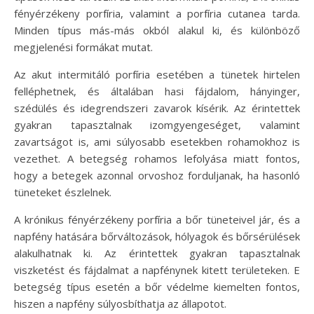
fényérzékeny porfíria, valamint a porfíria cutanea tarda.
Minden típus más-más okból alakul ki, és különböző
megjelenési formákat mutat.
Az akut intermitáló porfíria esetében a tünetek hirtelen
felléphetnek, és általában hasi fájdalom, hányinger,
szédülés és idegrendszeri zavarok kísérik. Az érintettek
gyakran tapasztalnak izomgyengeséget, valamint
zavartságot is, ami súlyosabb esetekben rohamokhoz is
vezethet. A betegség rohamos lefolyása miatt fontos,
hogy a betegek azonnal orvoshoz forduljanak, ha hasonló
tüneteket észlelnek.
A krónikus fényérzékeny porfíria a bőr tüneteivel jár, és a
napfény hatására bőrváltozások, hólyagok és bőrsérülések
alakulhatnak ki. Az érintettek gyakran tapasztalnak
viszketést és fájdalmat a napfénynek kitett területeken. E
betegség típus esetén a bőr védelme kiemelten fontos,
hiszen a napfény súlyosbíthatja az állapotot.