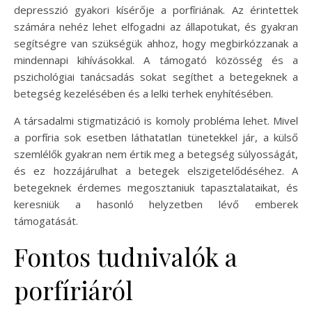
depresszió gyakori kísérője a porfíriának. Az érintettek
számára nehéz lehet elfogadni az állapotukat, és gyakran
segítségre van szükségük ahhoz, hogy megbirkózzanak a
mindennapi kihívásokkal. A támogató közösség és a
pszichológiai tanácsadás sokat segíthet a betegeknek a
betegség kezelésében és a lelki terhek enyhítésében.
A társadalmi stigmatizáció is komoly probléma lehet. Mivel
a porfíria sok esetben láthatatlan tünetekkel jár, a külső
szemlélők gyakran nem értik meg a betegség súlyosságát,
és ez hozzájárulhat a betegek elszigetelődéséhez. A
betegeknek érdemes megosztaniuk tapasztalataikat, és
keresniük a hasonló helyzetben lévő emberek
támogatását.
Fontos tudnivalók a
porfíriáról