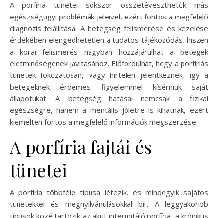
A porfíria tünetei sokszor összetéveszthetők más
egészségügyi problémák jeleivel, ezért fontos a megfelelő
diagnózis felállítása. A betegség felismerése és kezelése
érdekében elengedhetetlen a tudatos tájékozódás, hiszen
a korai felismerés nagyban hozzájárulhat a betegek
életminőségének javításához. Előfordulhat, hogy a porfíriás
tünetek fokozatosan, vagy hirtelen jelentkeznek, így a
betegeknek érdemes figyelemmel kísérniük saját
állapotukat. A betegség hatásai nemcsak a fizikai
egészségre, hanem a mentális jólétre is kihatnak, ezért
kiemelten fontos a megfelelő információk megszerzése.
A porfíria fajtái és
tünetei
A porfíria többféle típusa létezik, és mindegyik sajátos
tünetekkel és megnyilvánulásokkal bír. A leggyakoribb
típusok közé tartozik az akut intermitáló porfíria, a krónikus