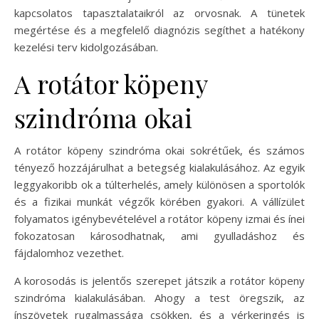
kapcsolatos tapasztalataikról az orvosnak. A tünetek
megértése és a megfelelő diagnózis segíthet a hatékony
kezelési terv kidolgozásában.
A rotátor köpeny
szindróma okai
A rotátor köpeny szindróma okai sokrétűek, és számos
tényező hozzájárulhat a betegség kialakulásához. Az egyik
leggyakoribb ok a túlterhelés, amely különösen a sportolók
és a fizikai munkát végzők körében gyakori. A vállízület
folyamatos igénybevételével a rotátor köpeny izmai és ínei
fokozatosan károsodhatnak, ami gyulladáshoz és
fájdalomhoz vezethet.
A korosodás is jelentős szerepet játszik a rotátor köpeny
szindróma kialakulásában. Ahogy a test öregszik, az
ínszövetek rugalmassága csökken, és a vérkeringés is