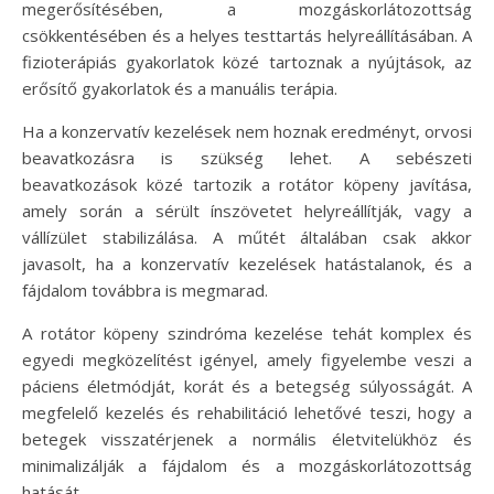
megerősítésében, a mozgáskorlátozottság
csökkentésében és a helyes testtartás helyreállításában. A
fizioterápiás gyakorlatok közé tartoznak a nyújtások, az
erősítő gyakorlatok és a manuális terápia.
Ha a konzervatív kezelések nem hoznak eredményt, orvosi
beavatkozásra is szükség lehet. A sebészeti
beavatkozások közé tartozik a rotátor köpeny javítása,
amely során a sérült ínszövetet helyreállítják, vagy a
vállízület stabilizálása. A műtét általában csak akkor
javasolt, ha a konzervatív kezelések hatástalanok, és a
fájdalom továbbra is megmarad.
A rotátor köpeny szindróma kezelése tehát komplex és
egyedi megközelítést igényel, amely figyelembe veszi a
páciens életmódját, korát és a betegség súlyosságát. A
megfelelő kezelés és rehabilitáció lehetővé teszi, hogy a
betegek visszatérjenek a normális életvitelükhöz és
minimalizálják a fájdalom és a mozgáskorlátozottság
hatását.