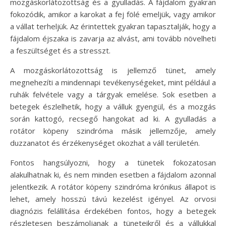
mozgáskorlátozottság és a gyulladás. A fájdalom gyakran
fokozódik, amikor a karokat a fej fölé emeljük, vagy amikor
a vállat terheljük. Az érintettek gyakran tapasztalják, hogy a
fájdalom éjszaka is zavarja az alvást, ami tovább növelheti
a feszültséget és a stresszt.
A mozgáskorlátozottság is jellemző tünet, amely
megnehezíti a mindennapi tevékenységeket, mint például a
ruhák felvétele vagy a tárgyak emelése. Sok esetben a
betegek észlelhetik, hogy a válluk gyengül, és a mozgás
során kattogó, recsegő hangokat ad ki. A gyulladás a
rotátor köpeny szindróma másik jellemzője, amely
duzzanatot és érzékenységet okozhat a váll területén.
Fontos hangsúlyozni, hogy a tünetek fokozatosan
alakulhatnak ki, és nem minden esetben a fájdalom azonnal
jelentkezik. A rotátor köpeny szindróma krónikus állapot is
lehet, amely hosszú távú kezelést igényel. Az orvosi
diagnózis felállítása érdekében fontos, hogy a betegek
részletesen beszámoljanak a tüneteikről és a vállukkal