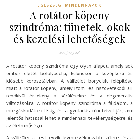
,
EGÉSZSÉG
MINDENNAPOK
A rotátor köpeny
szindróma: tünetek, okok
és kezelési lehetőségek
2025.03.28.
A rotátor köpeny szindróma egy olyan állapot, amely sok
ember életét befolyásolja, különösen a középkorú és
idősebb korosztályban. A vállízület bonyolult felépítése
miatt a rotátor köpeny, amely izom- és ínszövetekből áll,
rendkívül érzékeny a sérülésekre és a degeneratív
változásokra. A rotátor köpeny szindróma a fájdalom, a
mozgáskorlátozottság és a gyulladás tüneteivel jár, ami
jelentős hatással lehet a mindennapi tevékenységekre és
az életminőségre.
A vállízület a test egyik legmozgékonyabb ízülete, és a