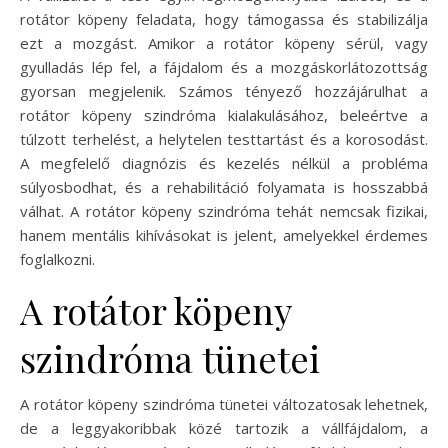
rotátor köpeny feladata, hogy támogassa és stabilizálja
ezt a mozgást. Amikor a rotátor köpeny sérül, vagy
gyulladás lép fel, a fájdalom és a mozgáskorlátozottság
gyorsan megjelenik. Számos tényező hozzájárulhat a
rotátor köpeny szindróma kialakulásához, beleértve a
túlzott terhelést, a helytelen testtartást és a korosodást.
A megfelelő diagnózis és kezelés nélkül a probléma
súlyosbodhat, és a rehabilitáció folyamata is hosszabbá
válhat. A rotátor köpeny szindróma tehát nemcsak fizikai,
hanem mentális kihívásokat is jelent, amelyekkel érdemes
foglalkozni.
A rotátor köpeny
szindróma tünetei
A rotátor köpeny szindróma tünetei változatosak lehetnek,
de a leggyakoribbak közé tartozik a vállfájdalom, a