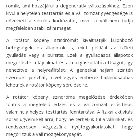
romlik, ami hozzájárul a degeneratív változásokhoz. Ezen
kívül a helytelen testtartás és a vállizomzat gyengesége is
növelheti a sérülés kockázatát, mivel a váll nem tudja
megfelelően stabilizálni magát.
A rotátor köpeny szindrómát kiválthatják különböző
betegségek és állapotok is, mint például az ízületi
gyulladás vagy a bursitis. Ezek a gyulladásos állapotok
megerősítik a fájdalmat és a mozgáskorlátozottságot, így
nehezítve a helyreállítást. A genetikai hajlam szintén
szerepet játszhat, mivel egyes emberek hajlamosabbak
lehetnek a rotátor köpeny sérüléseire.
A rotátor köpeny szindróma megelőzése érdekében
fontos a megfelelő edzés és a vállizomzat erősítése,
valamint a helyes testtartás fenntartása. A fizikai aktivitás
során ügyelni kell arra, hogy ne terheljük túl a vállunkat, és
rendszeresen végezzünk nyújtógyakorlatokat, hogy
megőrizzük a váll mozgékonyságát.