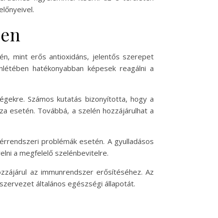
lőnyeivel.
ben
, mint erős antioxidáns, jelentős szerepet
enlétében hatékonyabban képesek reagálni a
égekre. Számos kutatás bizonyította, hogy a
nza esetén. Továbbá, a szelén hozzájárulhat a
 érrendszeri problémák esetén. A gyulladásos
lni a megfelelő szelénbevitelre.
ozzájárul az immunrendszer erősítéséhez. Az
szervezet általános egészségi állapotát.