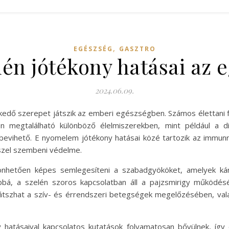
,
EGÉSZSÉG
GASZTRO
lén jótékony hatásai az
2024.06.09.
lkedő szerepet játszik az emberi egészségben. Számos élettani f
 megtalálható különböző élelmiszerekben, mint például a di
bevihető. E nyomelem jótékony hatásai közé tartozik az immunr
sszel szembeni védelme.
zönhetően képes semlegesíteni a szabadgyököket, amelyek káro
bbá, a szelén szoros kapcsolatban áll a pajzsmirigy működés
 játszhat a szív- és érrendszeri betegségek megelőzésében, v
hatásaival kapcsolatos kutatások folyamatosan bővülnek, így