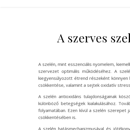
A szerves sze
A szelén, mint esszenciális nyomelem, kieme
szervezet optimális működéséhez. A szelén
kiegyensúlyozott étrend részeként könnyen 
csökkentése, valamint a sejtek oxidatív stre
A szelén antioxidáns tulajdonságainak kös
különböző betegségek kialakulásához. Tová
folyamatában. Ezen kívül a szelén szerepet
csökkentésében is.
A szelén hatásmechanizmusával és jótékony 