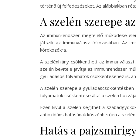
történő új felfedezéseket. Az alábbiakban r
A szelén szerepe a
Az immunrendszer megfelelő működése eleng
játszik az immunválasz fokozásában. Az im
kórokozókra.
A szelénhiány csökkentheti az immunválaszt
szelén bevitele javítja az immunrendszer műk
gyulladásos folyamatok csökkentéséhez is, a
A szelén szerepe a gyulladáscsökkentésben k
folyamatok csökkentése által a szelén hozzáj
Ezen kívül a szelén segíthet a szabadgyökö
antioxidáns hatásának köszönhetően a szelén k
Hatás a pajzsmiri