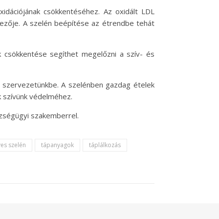
oxidációjának csökkentéséhez. Az oxidált LDL
yezője. A szelén beépítése az étrendbe tehát
k csökkentése segíthet megelőzni a szív- és
a szervezetünkbe. A szelénben gazdag ételek
ak szívünk védelméhez.
szségügyi szakemberrel.
ves szelén
tápanyagok
táplálkozás