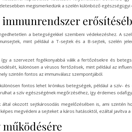
észletesebben megismerkedünk a szelén különböző egészségügyi e
z immunrendszer erősítésé
edhetetlen a betegségekkel szembeni védekezéshez. A szelén
munsejtek, mint például a T-sejtek és a B-sejtek, szelén jel
, így a szervezet fogékonyabbá válik a fertőzésekre és betegs
ödését, különösen a vírusos fertőzések, mint például az influe
mely szintén fontos az immunválasz szempontjából.
ülönösen fontos lehet krónikus betegségek, például a szív- és
árulhat a szív egészségének megőrzéséhez, így érdemes odafigye
k által okozott sejtkárosodás megelőzésében is, ami szintén h
épes megvédeni a sejteket a káros hatásoktól, ezáltal javítva a 
gy működésére