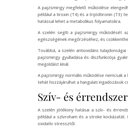
A pajzsmirigy megfelelő működése elengedhe
például a tiroxin (T4) és a trijódtironin (T3
hatással lehet a metabolikus folyamatokra.
A szelén segíti a pajzsmirigy működését az
egészségének megőrzéséhez, és csökkentheti
Továbbá, a szelén antioxidáns tulajdonságai 
pajzsmirigy gyulladása és diszfunkciója gya
megoldást kínál.
A pajzsmirigy normális működése nemcsak a h
tehát hozzájárulhat a hangulati ingadozások cs
Szív- és érrendszer
A szelén jótékony hatásai a szív- és érrend
például a szívroham és a stroke kockázatát.
oxidatív stressztől.