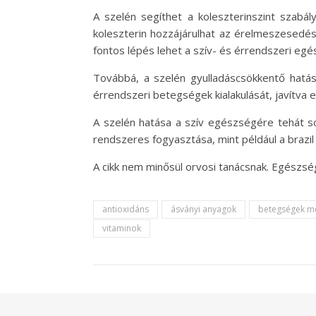
A szelén segíthet a koleszterinszint szabál
koleszterin hozzájárulhat az érelmeszesedés
fontos lépés lehet a szív- és érrendszeri e
Továbbá, a szelén gyulladáscsökkentő hatás
érrendszeri betegségek kialakulását, javítva e
A szelén hatása a szív egészségére tehát s
rendszeres fogyasztása, mint például a brazil 
A cikk nem minősül orvosi tanácsnak. Egészs
antioxidáns
ásványi anyagok
betegségek m
vitaminok