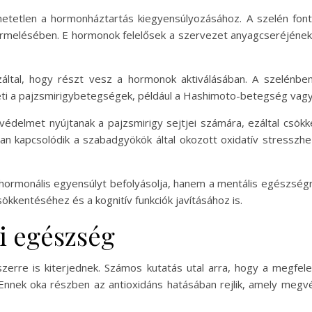
tetlen a hormonháztartás kiegyensúlyozásához. A szelén font
) termelésében. E hormonok felelősek a szervezet anyagcseréjéne
által, hogy részt vesz a hormonok aktiválásában. A szelénbe
 a pajzsmirigybetegségek, például a Hashimoto-betegség vagy 
védelmet nyújtanak a pajzsmirigy sejtjei számára, ezáltal csök
kran kapcsolódik a szabadgyökök által okozott oxidatív stressz
ormonális egyensúlyt befolyásolja, hanem a mentális egészségre 
ökkentéséhez és a kognitív funkciók javításához is.
i egészség
szerre is kiterjednek. Számos kutatás utal arra, hogy a megfele
 Ennek oka részben az antioxidáns hatásában rejlik, amely megv