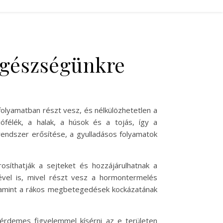
 egészségünkre
olyamatban részt vesz, és nélkülözhetetlen a
ófélék, a halak, a húsok és a tojás, így a
endszer erősítése, a gyulladásos folyamatok
síthatják a sejteket és hozzájárulhatnak a
ével is, mivel részt vesz a hormontermelés
alamint a rákos megbetegedések kockázatának
 érdemes figyelemmel kísérni az e területen