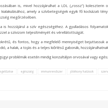
yozásában is, mivel hozzájárulhat a LDL („rossz”) koleszterin 
 kialakulásához, amely a szívbetegségek egyik fő kockázati tén
gészség megőrzésében.
a is hozzájárul a szív egészségéhez. A gyulladásos folyamato
zzel a szívizom teljesítményét és vérellátottságát.
okrétű, és fontos, hogy a megfelelő mennyiséget bejuttassuk 
dió, a halak, a tojás és a teljes kiőrlésű gabonák, hozzájárulhatn
égügyi problémák esetén mindig konzultáljon orvosával vagy egé
egelőzése
egészség
immunrendszer
jótékony hatások
szer