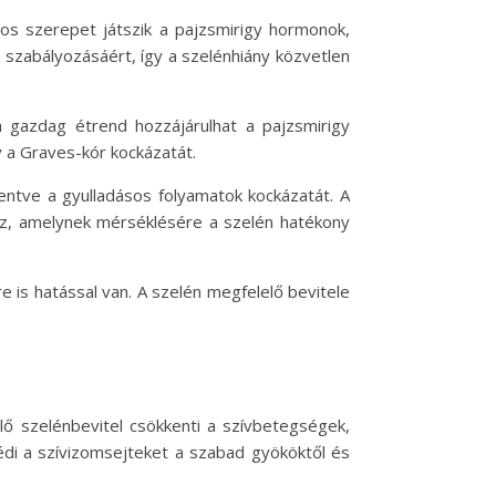
os szerepet játszik a pajzsmirigy hormonok,
k szabályozásáért, így a szelénhiány közvetlen
n gazdag étrend hozzájárulhat a pajzsmirigy
a Graves-kór kockázatát.
kentve a gyulladásos folyamatok kockázatát. A
hez, amelynek mérséklésére a szelén hatékony
is hatással van. A szelén megfelelő bevitele
lő szelénbevitel csökkenti a szívbetegségek,
édi a szívizomsejteket a szabad gyököktől és