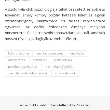
A szóló kalandok pszichológiája tehát összetett és sokrétű
folyamat, amely komoly pozitív hatással lehet az egyén
személyiségére, önbizalmára és társas kapcsolataira
egyaránt. Az önálló felfedezés élménye mélyebb
önismeretet és életre szóló tapasztalatokat kínál, amelyek
hosszú távon gazdagítják az ember életét.
kalandturizmus
mentális egészség
önállóság
önfejlesztés
önismeret
pszichológia
pszichológiai hatások
személyiségfejlődés
személyiségfejlődés hatásai
szóló kalandok
Ashe Child a sablont készítette:
Viktor Csaszar.