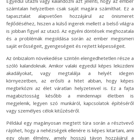
Egyedül utazni vagy kalandozni azt jelenti, hogy az ember
számtalan helyzetben csak saját magára számíthat. Ez a
tapasztalat alapvetően hozzájárul az önismeret
fejlődéséhez, hiszen a külső ingerek mellett a belső világra
is jobban figyel az utazó. Az egyéni döntések meghozatala
és a problémák megoldása során az ember megismeri
saját erősségeit, gyengeségeit és rejtett képességeit.
Az önbizalom növekedése szintén elengedhetetlen része a
szóló kalandoknak. Amikor valaki egyedül képes leküzdeni
akadályokat, vagy megtalálja a helyét idegen
környezetben, az erősíti a hitet abban, hogy képes
megbirkózni az élet váratlan helyzeteivel is. Ez a fajta
magabiztosság később a mindennapi életben is
megjelenik, legyen szó munkáról, kapcsolatok építéséről
vagy személyes célok kitűzéséről.
Például egy magányosan megtett túra során a résztvevő
rájöhet, hogy a nehézségek ellenére is képes kitartani, ami
egy olyan élmény, amely hosszú távon hozzájárul a