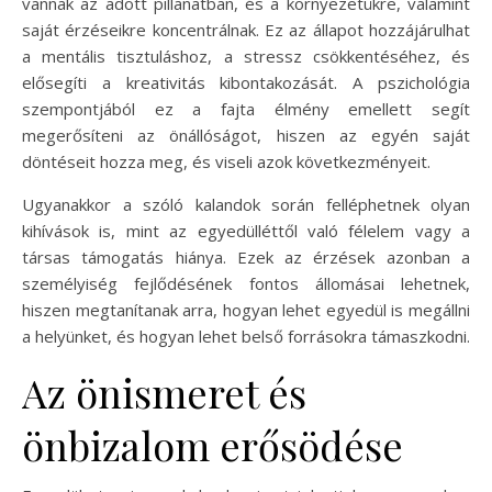
vannak az adott pillanatban, és a környezetükre, valamint
saját érzéseikre koncentrálnak. Ez az állapot hozzájárulhat
a mentális tisztuláshoz, a stressz csökkentéséhez, és
elősegíti a kreativitás kibontakozását. A pszichológia
szempontjából ez a fajta élmény emellett segít
megerősíteni az önállóságot, hiszen az egyén saját
döntéseit hozza meg, és viseli azok következményeit.
Ugyanakkor a szóló kalandok során felléphetnek olyan
kihívások is, mint az egyedülléttől való félelem vagy a
társas támogatás hiánya. Ezek az érzések azonban a
személyiség fejlődésének fontos állomásai lehetnek,
hiszen megtanítanak arra, hogyan lehet egyedül is megállni
a helyünket, és hogyan lehet belső forrásokra támaszkodni.
Az önismeret és
önbizalom erősödése