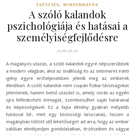
,
EGÉSZSÉG
MINDENNAPOK
A szóló kalandok
pszichológiája és hatásai a
személyiségfejlődésre
2026.06.16.
A magányos utazás, a szóló kalandok egyre népszerűbbek
a modern világban, ahol az önállóság és az önismeret iránti
igény egyre erőteljesebben jelenik meg az emberek
életében. A szóló kalandok nem csupán fizikai távolságokat
jelentenek, hanem belső utazást is, amely során az egyén
újra felfedezheti önmagát, szembesülhet saját határaival
és képességeivel. Ez a fajta élmény gyakran mélyebb
hatással bír, mint egy közösségi kiruccanás, hiszen a
magányban töltött idő lehetőséget ad arra, hogy az ember
valóban elmélyedjen gondolataiban, érzéseiben és vágyai