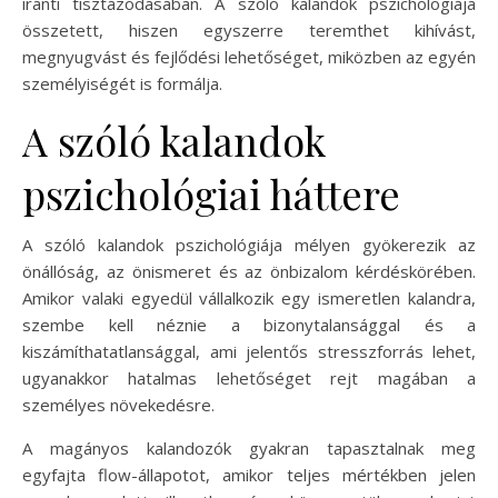
iránti tisztázódásában. A szóló kalandok pszichológiája
összetett, hiszen egyszerre teremthet kihívást,
megnyugvást és fejlődési lehetőséget, miközben az egyén
személyiségét is formálja.
A szóló kalandok
pszichológiai háttere
A szóló kalandok pszichológiája mélyen gyökerezik az
önállóság, az önismeret és az önbizalom kérdéskörében.
Amikor valaki egyedül vállalkozik egy ismeretlen kalandra,
szembe kell néznie a bizonytalansággal és a
kiszámíthatatlansággal, ami jelentős stresszforrás lehet,
ugyanakkor hatalmas lehetőséget rejt magában a
személyes növekedésre.
A magányos kalandozók gyakran tapasztalnak meg
egyfajta flow-állapotot, amikor teljes mértékben jelen