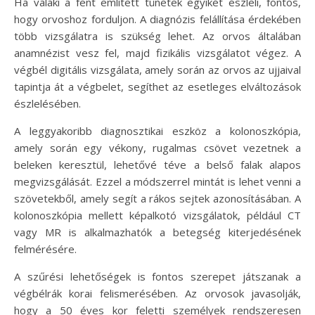
Ha valaki a fent említett tünetek egyikét észleli, fontos,
hogy orvoshoz forduljon. A diagnózis felállítása érdekében
több vizsgálatra is szükség lehet. Az orvos általában
anamnézist vesz fel, majd fizikális vizsgálatot végez. A
végbél digitális vizsgálata, amely során az orvos az ujjaival
tapintja át a végbelet, segíthet az esetleges elváltozások
észlelésében.
A leggyakoribb diagnosztikai eszköz a kolonoszkópia,
amely során egy vékony, rugalmas csövet vezetnek a
beleken keresztül, lehetővé téve a belső falak alapos
megvizsgálását. Ezzel a módszerrel mintát is lehet venni a
szövetekből, amely segít a rákos sejtek azonosításában. A
kolonoszkópia mellett képalkotó vizsgálatok, például CT
vagy MR is alkalmazhatók a betegség kiterjedésének
felmérésére.
A szűrési lehetőségek is fontos szerepet játszanak a
végbélrák korai felismerésében. Az orvosok javasolják,
hogy a 50 éves kor feletti személyek rendszeresen