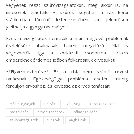
vegyenek részt szűrővizsgálatokon, még akkor is, ha
nincsenek tüneteik. A szűrés segíthet a rák korai
stádiumban történő felfedezésében, ami jelentősen
javíthatja a gyógyulás esélyeit.
Ezek a vizsgálatok nemcsak a már meglévő problémák
észlelésére alkalmasak, hanem megelőző céllal is
végezhetők, így a kockázati csoportba tartozó
embereknek érdemes időben felkeresniük orvosukat.
**Figyelmeztetés:** Ez a cikk nem számít orvosi
tanácsnak. Egészségügyi probléma esetén mindig
forduljon orvoshoz, és kövesse az orvos tanácsait.
bélbetegségek
bélrák
egészség
korai diagnózis
megelőzés
orvosi tanácsok
rákmegelőzés
szűrővizsgálatok
tünetek
végbélrák