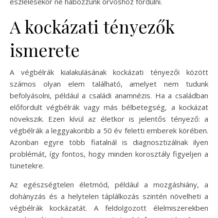
észlelésekor ne habozzunk orvoshoz fordulni.
A kockázati tényezők
ismerete
A végbélrák kialakulásának kockázati tényezői között
számos olyan elem található, amelyet nem tudunk
befolyásolni, például a családi anamnézis. Ha a családban
előfordult végbélrák vagy más bélbetegség, a kockázat
növekszik. Ezen kívül az életkor is jelentős tényező: a
végbélrák a leggyakoribb a 50 év feletti emberek körében.
Azonban egyre több fiatalnál is diagnosztizálnak ilyen
problémát, így fontos, hogy minden korosztály figyeljen a
tünetekre.
Az egészségtelen életmód, például a mozgáshiány, a
dohányzás és a helytelen táplálkozás szintén növelheti a
végbélrák kockázatát. A feldolgozott élelmiszerekben