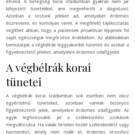
étrend. A betegség korai stádiumban gyakran nem jár
kifejezett tünetekkel, ami megnehezíti a diagnózist.
Azonban a testünk jeleket ad, amelyeket érdemes
észrevenni, és komolyan venni. A megfelelő tájékoztatás
segíthet abban, hogy a páciensek proaktívan lépjenek fel
saját egészségük megőrzése érdekében. Az alábbiakban
bemutatjuk a végbélrák leggyakoribb tüneteit és azokat a
figyelmeztető jeleket, amelyekre érdemes odafigyelni.
A végbélrák korai
tünetei
A végbélrák korai stádiumban sok esetben nem okoz
egyértelmű tüneteket, azonban vannak bizonyos
figyelmeztető jelek, amelyekre érdemes odafigyelni. Az
egyik legfontosabb jel a székletürítési szokások
megváltozása. Ha valaki hirtelen észlel székrekedést vagy
hasmenést, amely nem múlik el, érdemes orvoshoz