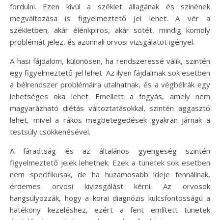
fordulni. Ezen kívül a széklet állagának és színének
megváltozása is figyelmeztető jel lehet. A vér a
székletben, akár élénkpiros, akár sötét, mindig komoly
problémát jelez, és azonnali orvosi vizsgálatot igényel.
A hasi fájdalom, különösen, ha rendszeressé válik, szintén
egy figyelmeztető jel lehet. Az ilyen fájdalmak sok esetben
a bélrendszer problémáira utalhatnak, és a végbélrák egy
lehetséges oka lehet. Emellett a fogyás, amely nem
magyarázható diétás változtatásokkal, szintén aggasztó
lehet, mivel a rákos megbetegedések gyakran járnak a
testsúly csökkenésével.
A fáradtság és az általános gyengeség szintén
figyelmeztető jelek lehetnek. Ezek a tünetek sok esetben
nem specifikusak, de ha huzamosabb ideje fennállnak,
érdemes orvosi kivizsgálást kérni. Az orvosok
hangsúlyozzák, hogy a korai diagnózis kulcsfontosságú a
hatékony kezeléshez, ezért a fent említett tünetek