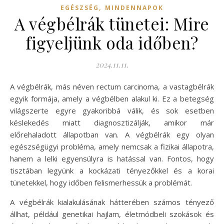
,
EGÉSZSÉG
MINDENNAPOK
A végbélrák tünetei: Mire
figyeljünk oda időben?
2024.11.11.
A végbélrák, más néven rectum carcinoma, a vastagbélrák
egyik formája, amely a végbélben alakul ki. Ez a betegség
világszerte egyre gyakoribbá válik, és sok esetben
késlekedés miatt diagnosztizálják, amikor már
előrehaladott állapotban van. A végbélrák egy olyan
egészségügyi probléma, amely nemcsak a fizikai állapotra,
hanem a lelki egyensúlyra is hatással van. Fontos, hogy
tisztában legyünk a kockázati tényezőkkel és a korai
tünetekkel, hogy időben felismerhessük a problémát.
A végbélrák kialakulásának hátterében számos tényező
állhat, például genetikai hajlam, életmódbeli szokások és