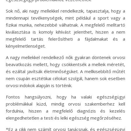
Sok nő, aki nagy mellekkel rendelkezik, tapasztalja, hogy a
mindennapi tevékenységek, mint például a sport vagy a
fizikai munka, nehezebbé válhatnak. A megfelelő melltartó
kiválasztása is komoly kihívást jelenthet, hiszen a nem
megfelelő tartás felerősítheti a fájdalmakat és a
kényelmetlenséget.
A nagy mellekkel rendelkező nők gyakran döntenek orvosi
beavatkozás mellett, hogy csökkentsék a melleik méretét,
és ezáltal javítsák életminőségüket. A mellkisebbítő műtét
nem csupán esztétikai célokat szolgál, hanem sok esetben
orvosi indokok alapján is történik.
Fontos hangsúlyozni, hogy ha valaki egészségügyi
problémákkal küzd, mindig orvosi szakemberhez kell
fordulnia, hiszen a megfelelő diagnózis és kezelés
elengedhetetlen a testi és lelki egészség megőrzéséhez.
*Ez a cikk nem számít orvosi tanácsnak, és egészségügyi