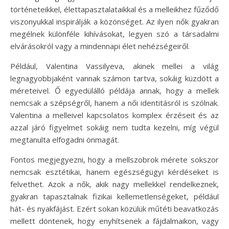
történeteikkel, élettapasztalataikkal és a melleikhez fűződő
viszonyukkal inspirálják a közönséget. Az ilyen nők gyakran
megélnek különféle kihívásokat, legyen szó a társadalmi
elvárásokról vagy a mindennapi élet nehézségeiről.
Például, Valentina Vassilyeva, akinek mellei a világ
legnagyobbjaként vannak számon tartva, sokáig küzdött a
méreteivel. Ő egyedülálló példája annak, hogy a mellek
nemcsak a szépségről, hanem a női identitásról is szólnak.
Valentina a melleivel kapcsolatos komplex érzéseit és az
azzal járó figyelmet sokáig nem tudta kezelni, míg végül
megtanulta elfogadni önmagát.
Fontos megjegyezni, hogy a mellszobrok mérete sokszor
nemcsak esztétikai, hanem egészségügyi kérdéseket is
felvethet. Azok a nők, akik nagy mellekkel rendelkeznek,
gyakran tapasztalnak fizikai kellemetlenségeket, például
hát- és nyakfájást. Ezért sokan közülük műtéti beavatkozás
mellett döntenek, hogy enyhítsenek a fájdalmaikon, vagy