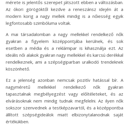
mérete is jelentős szerepet játszott ebben a változásban.
Az ókori görögöktől kezdve a reneszánsz idején át a
modern korig a nagy mellek mindig is a nőiesség egyik
legfontosabb szimbóluma voltak.
A mai társadalomban a nagy mellekkel rendelkező nők
gyakran a figyelem középpontjába kerülnek, és sok
esetben a média és a reklámipar is kihasználja ezt. Az
ideális női alakok gyakran nagy mellekkel és karcsú derékkal
rendelkeznek, ami a szépségiparban uralkodó trendeknek
köszönhető.
Ez a jelenség azonban nemcsak pozitív hatással bír. A
nagyméretű mellekkel rendelkező nők gyakran
tapasztalnak megbélyegzést vagy előítéleteket, és az
elvárásoknak nem mindig tudnak megfelelni. Az ilyen nők
sokszor szenvednek a testképzavartól, és a középpontba
állított szépségideálok miatt elbizonytalanodnak saját
értékükben.