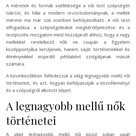
A méretek és formák sokfélesége a női test szépségét
tükrözi, és hála a modern orvostudománynak, a mellek
mérete ma már sok esetben befolyásolható. A női test
elfogadása, a szépségideálok megkérdőjelezése és a
testpozitív mozgalom mind hozzájárult ahhoz, hogy a nagy
mellekkel rendelkező nők ne csupán a figyelem
középpontjába kerüljenek, hanem saját történeteikkel és
élményeikkel inspiráló példaként szolgáljanak mások
számára.
A következőkben felfedezzük a világ legnagyobb mellű női
történeteit, és azt, hogyan befolyásolják a közvéleményt
és a szépségről alkotott képet.
A legnagyobb mellű nők
történetei
A világ legnagyobb mellű női közül sokan saját