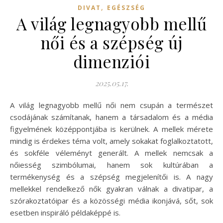
,
DIVAT
EGÉSZSÉG
A világ legnagyobb mellű
női és a szépség új
dimenziói
2025.05.17.
A világ legnagyobb mellű női nem csupán a természet
csodájának számítanak, hanem a társadalom és a média
figyelmének középpontjába is kerülnek. A mellek mérete
mindig is érdekes téma volt, amely sokakat foglalkoztatott,
és sokféle véleményt generált. A mellek nemcsak a
nőiesség szimbólumai, hanem sok kultúrában a
termékenység és a szépség megjelenítői is. A nagy
mellekkel rendelkező nők gyakran válnak a divatipar, a
szórakoztatóipar és a közösségi média ikonjává, sőt, sok
esetben inspiráló példaképpé is.