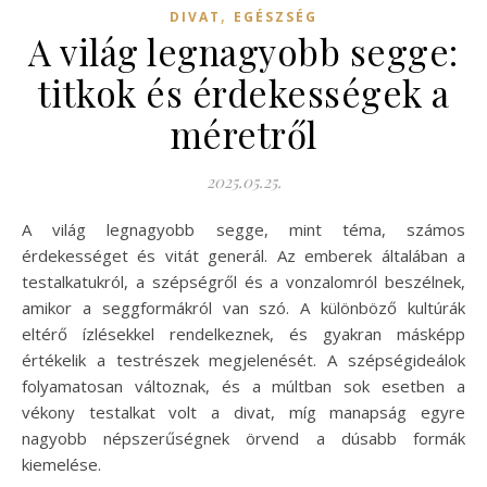
,
DIVAT
EGÉSZSÉG
A világ legnagyobb segge:
titkok és érdekességek a
méretről
2025.05.25.
A világ legnagyobb segge, mint téma, számos
érdekességet és vitát generál. Az emberek általában a
testalkatukról, a szépségről és a vonzalomról beszélnek,
amikor a seggformákról van szó. A különböző kultúrák
eltérő ízlésekkel rendelkeznek, és gyakran másképp
értékelik a testrészek megjelenését. A szépségideálok
folyamatosan változnak, és a múltban sok esetben a
vékony testalkat volt a divat, míg manapság egyre
nagyobb népszerűségnek örvend a dúsabb formák
kiemelése.