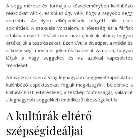
A segg mérete és formája a közvéleményben különböző
reakciókat vált ki, és sokan úgy vélik, hogy a nagyobb segg
vonzóbb. Az ilyen elképzelések mögött álló okok
sokrétűek. A szexuális vonzalom, a nőiesség és a férfiak
általában elvárt ideálok mind hozzájárulnak ahhoz, hogyan
értékeljük a testrészeket. Ezen kívül a divatipar, a média és
a közösségi média is jelentős hatással van arra, hogyan
látjuk a nagy seggeket és az azokkal kapcsolatos
trendeket.
A következőkben a világ legnagyobb seggeivel kapcsolatos
különböző aspektusokat fogjuk megvizsgálni, beleértve a
kultúrák közti eltéréseket, a testkép fontosságát, valamint
a legnagyobb seggekkel rendelkező hírességeket is.
A kultúrák eltérő
szépségideáljai