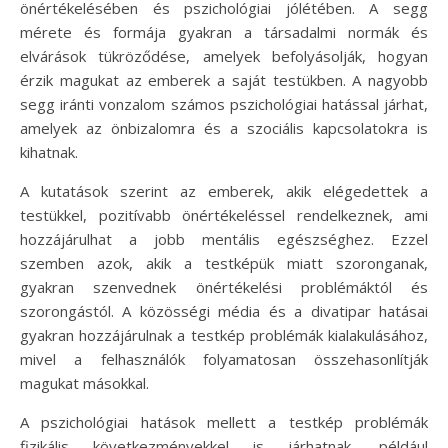
önértékelésében és pszichológiai jólétében. A segg
mérete és formája gyakran a társadalmi normák és
elvárások tükröződése, amelyek befolyásolják, hogyan
érzik magukat az emberek a saját testükben. A nagyobb
segg iránti vonzalom számos pszichológiai hatással járhat,
amelyek az önbizalomra és a szociális kapcsolatokra is
kihatnak.
A kutatások szerint az emberek, akik elégedettek a
testükkel, pozitívabb önértékeléssel rendelkeznek, ami
hozzájárulhat a jobb mentális egészséghez. Ezzel
szemben azok, akik a testképük miatt szoronganak,
gyakran szenvednek önértékelési problémáktól és
szorongástól. A közösségi média és a divatipar hatásai
gyakran hozzájárulnak a testkép problémák kialakulásához,
mivel a felhasználók folyamatosan összehasonlítják
magukat másokkal.
A pszichológiai hatások mellett a testkép problémák
fizikális következményekkel is járhatnak, például