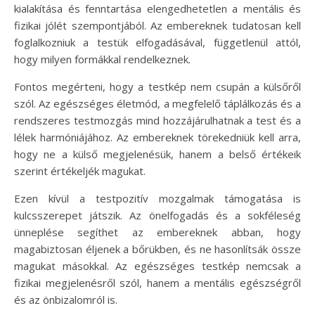
kialakítása és fenntartása elengedhetetlen a mentális és
fizikai jólét szempontjából. Az embereknek tudatosan kell
foglalkozniuk a testük elfogadásával, függetlenül attól,
hogy milyen formákkal rendelkeznek.
Fontos megérteni, hogy a testkép nem csupán a külsőről
szól. Az egészséges életmód, a megfelelő táplálkozás és a
rendszeres testmozgás mind hozzájárulhatnak a test és a
lélek harmóniájához. Az embereknek törekedniük kell arra,
hogy ne a külső megjelenésük, hanem a belső értékeik
szerint értékeljék magukat.
Ezen kívül a testpozitív mozgalmak támogatása is
kulcsszerepet játszik. Az önelfogadás és a sokféleség
ünneplése segíthet az embereknek abban, hogy
magabiztosan éljenek a bőrükben, és ne hasonlítsák össze
magukat másokkal. Az egészséges testkép nemcsak a
fizikai megjelenésről szól, hanem a mentális egészségről
és az önbizalomról is.