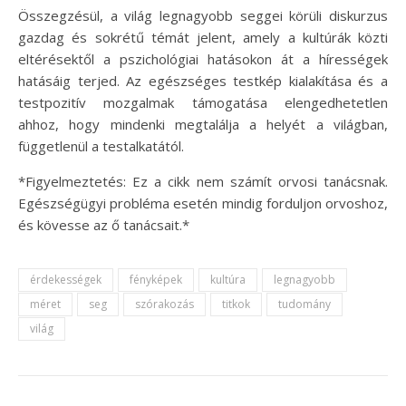
Összegzésül, a világ legnagyobb seggei körüli diskurzus
gazdag és sokrétű témát jelent, amely a kultúrák közti
eltérésektől a pszichológiai hatásokon át a hírességek
hatásáig terjed. Az egészséges testkép kialakítása és a
testpozitív mozgalmak támogatása elengedhetetlen
ahhoz, hogy mindenki megtalálja a helyét a világban,
függetlenül a testalkatától.
*Figyelmeztetés: Ez a cikk nem számít orvosi tanácsnak.
Egészségügyi probléma esetén mindig forduljon orvoshoz,
és kövesse az ő tanácsait.*
érdekességek
fényképek
kultúra
legnagyobb
méret
seg
szórakozás
titkok
tudomány
világ