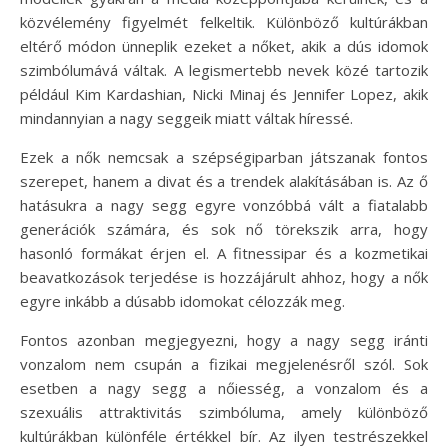
közvélemény figyelmét felkeltik. Különböző kultúrákban
eltérő módon ünneplik ezeket a nőket, akik a dús idomok
szimbólumává váltak. A legismertebb nevek közé tartozik
például Kim Kardashian, Nicki Minaj és Jennifer Lopez, akik
mindannyian a nagy seggeik miatt váltak híressé.
Ezek a nők nemcsak a szépségiparban játszanak fontos
szerepet, hanem a divat és a trendek alakításában is. Az ő
hatásukra a nagy segg egyre vonzóbbá vált a fiatalabb
generációk számára, és sok nő törekszik arra, hogy
hasonló formákat érjen el. A fitnessipar és a kozmetikai
beavatkozások terjedése is hozzájárult ahhoz, hogy a nők
egyre inkább a dúsabb idomokat célozzák meg.
Fontos azonban megjegyezni, hogy a nagy segg iránti
vonzalom nem csupán a fizikai megjelenésről szól. Sok
esetben a nagy segg a nőiesség, a vonzalom és a
szexuális attraktivitás szimbóluma, amely különböző
kultúrákban különféle értékkel bír. Az ilyen testrészekkel