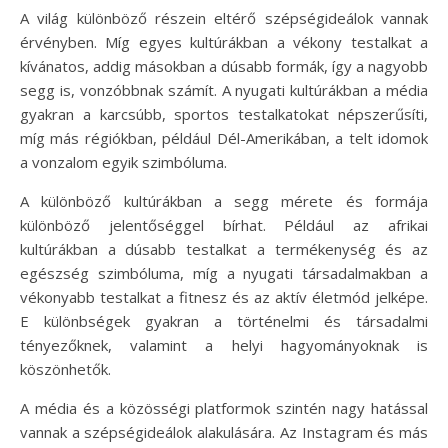
A világ különböző részein eltérő szépségideálok vannak
érvényben. Míg egyes kultúrákban a vékony testalkat a
kívánatos, addig másokban a dúsabb formák, így a nagyobb
segg is, vonzóbbnak számít. A nyugati kultúrákban a média
gyakran a karcsúbb, sportos testalkatokat népszerűsíti,
míg más régiókban, például Dél-Amerikában, a telt idomok
a vonzalom egyik szimbóluma.
A különböző kultúrákban a segg mérete és formája
különböző jelentőséggel bírhat. Például az afrikai
kultúrákban a dúsabb testalkat a termékenység és az
egészség szimbóluma, míg a nyugati társadalmakban a
vékonyabb testalkat a fitnesz és az aktív életmód jelképe.
E különbségek gyakran a történelmi és társadalmi
tényezőknek, valamint a helyi hagyományoknak is
köszönhetők.
A média és a közösségi platformok szintén nagy hatással
vannak a szépségideálok alakulására. Az Instagram és más