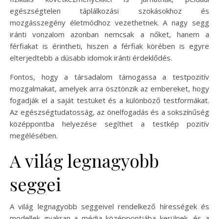
egészségtelen táplálkozási szokásokhoz és
mozgásszegény életmódhoz vezethetnek. A nagy segg
iránti vonzalom azonban nemcsak a nőket, hanem a
férfiakat is érintheti, hiszen a férfiak körében is egyre
elterjedtebb a dúsabb idomok iránti érdeklődés.
Fontos, hogy a társadalom támogassa a testpozitív
mozgalmakat, amelyek arra ösztönzik az embereket, hogy
fogadják el a saját testüket és a különböző testformákat.
Az egészségtudatosság, az önelfogadás és a sokszínűség
középpontba helyezése segíthet a testkép pozitív
megélésében.
A világ legnagyobb
seggei
A világ legnagyobb seggeivel rendelkező hírességek és
modellek gyakran a média középpontjába kerülnek, és a