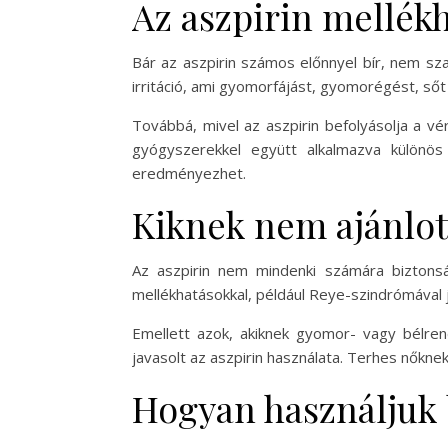
Az aszpirin mellékh
Bár az aszpirin számos előnnyel bír, nem s
irritáció, ami gyomorfájást, gyomorégést, sőt
Továbbá, mivel az aszpirin befolyásolja a v
gyógyszerekkel együtt alkalmazva különös k
eredményezhet.
Kiknek nem ajánlott
Az aszpirin nem mindenki számára biztons
mellékhatásokkal, például Reye-szindrómával já
Emellett azok, akiknek gyomor- vagy bélre
javasolt az aszpirin használata. Terhes nőknek 
Hogyan használjuk 