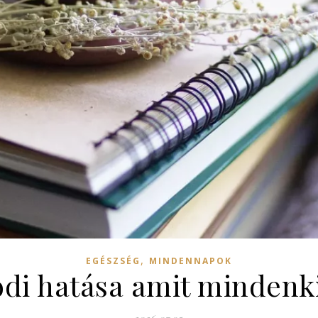
,
EGÉSZSÉG
MINDENNAPOK
ódi hatása amit mindenk