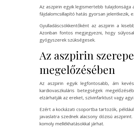
Az aszpirin egyik legismertebb tulajdonsága 
fájdalomcsillapító hatás gyorsan jelentkezik,
Gyulladáscsökkentőként az aszpirin a kisebb
Azonban fontos megjegyezni, hogy súlyosab
gyógyszerek szükségesek.
Az aszpirin szerepe
megelőzésében
Az aszpirin egyik legfontosabb, ám kevé
kardiovaszkuláris betegségek megelőzéséb
elzárhatják az ereket, szívinfarktust vagy agy
Ezért a kockázati csoportba tartozók, például
javaslatra szednek alacsony dózisú aszpirint
komoly mellékhatásokkal járhat.