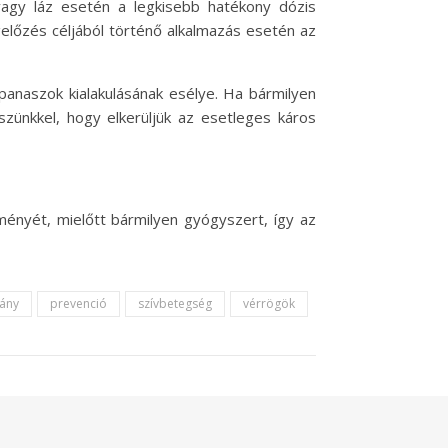
vagy láz esetén a legkisebb hatékony dózis
egelőzés céljából történő alkalmazás esetén az
anaszok kialakulásának esélye. Ha bármilyen
zünkkel, hogy elkerüljük az esetleges káros
ményét, mielőtt bármilyen gyógyszert, így az
ány
prevenció
szívbetegség
vérrögök