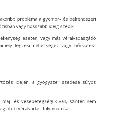
yakoribb probléma a gyomor- és bélrendszeri
dózisban vagy hosszabb ideig szedik.
érzékenység esetén, vagy más véralvadásgátló
ó, amely légzési nehézséget vagy bőrkiütést
rtőzés idején, a gyógyszer szedése súlyos
os máj- és vesebetegségük van, szintén nem
ég alatti véralvadási folyamatokat.