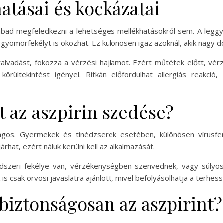
atásai és kockázatai
zabad megfeledkezni a lehetséges mellékhatásokról sem. A legg
 gyomorfekélyt is okozhat. Ez különösen igaz azoknál, akik nagy 
éralvadást, fokozza a vérzési hajlamot. Ezért műtétek előtt, v
örültekintést igényel. Ritkán előfordulhat allergiás reakci
 az aszpirin szedése?
ágos. Gyermekek és tinédzserek esetében, különösen vírusfe
rhat, ezért náluk kerülni kell az alkalmazását.
ndszeri fekélye van, vérzékenységben szenvednek, vagy súly
is csak orvosi javaslatra ajánlott, mivel befolyásolhatja a terhess
biztonságosan az aszpirint?