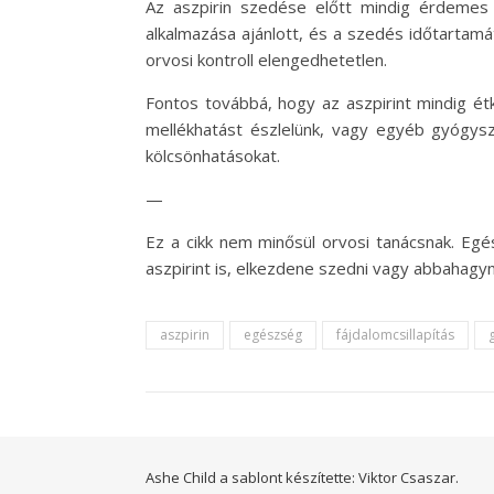
Az aszpirin szedése előtt mindig érdemes 
alkalmazása ajánlott, és a szedés időtartamát
orvosi kontroll elengedhetetlen.
Fontos továbbá, hogy az aszpirint mindig é
mellékhatást észlelünk, vagy egyéb gyógysz
kölcsönhatásokat.
—
Ez a cikk nem minősül orvosi tanácsnak. Egé
aszpirint is, elkezdene szedni vagy abbahagyn
aszpirin
egészség
fájdalomcsillapítás
Ashe Child a sablont készítette:
Viktor Csaszar.