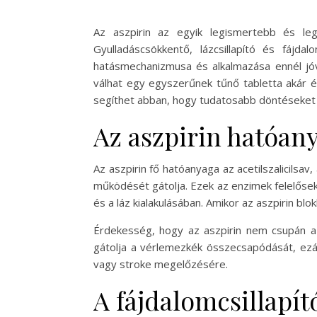
Az aszpirin az egyik legismertebb és leg
Gyulladáscsökkentő, lázcsillapító és fájd
hatásmechanizmusa és alkalmazása ennél jóv
válhat egy egyszerűnek tűnő tabletta akár
segíthet abban, hogy tudatosabb döntéseket
Az aszpirin hatóa
Az aszpirin fő hatóanyaga az acetilszalicilsa
működését gátolja. Ezek az enzimek felelősek
és a láz kialakulásában. Amikor az aszpirin bl
Érdekesség, hogy az aszpirin nem csupán a fá
gátolja a vérlemezkék összecsapódását, ezált
vagy stroke megelőzésére.
A fájdalomcsillapít