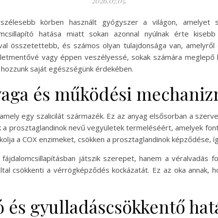
2026.07.05.
szélesebb körben használt gyógyszer a világon, amelyet s
alomcsillapító hatása miatt sokan azonnal nyúlnak érte kise
al összetettebb, és számos olyan tulajdonsága van, amelyről
 életmentővé vagy éppen veszélyessé, sokak számára meglepő 
 hozzunk saját egészségünk érdekében.
nyaga és működési mechani
v, amely egy szalicilát származék. Ez az anyag elsősorban a szer
 a prosztaglandinok nevű vegyületek termeléséért, amelyek font
okkolja a COX enzimeket, csökken a prosztaglandinok képződése, íg
jdalomcsillapításban játszik szerepet, hanem a véralvadás foly
al csökkenti a vérrögképződés kockázatát. Ez az oka annak, hogy
ó és gyulladáscsökkentő hatá