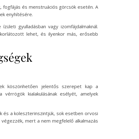
k, fogfájás és menstruációs görcsök esetén. A
gek enyhítésére.
 ízületi gyulladásban vagy izomfájdalmaknál.
orlátozott lehet, és ilyenkor más, erősebb
egségek
nek köszönhetően jelentős szerepet kap a
 vérrögök kialakulásának esélyét, amelyek
k és a koleszterinszintjük, sok esetben orvosi
tel végezzék, mert a nem megfelelő alkalmazás