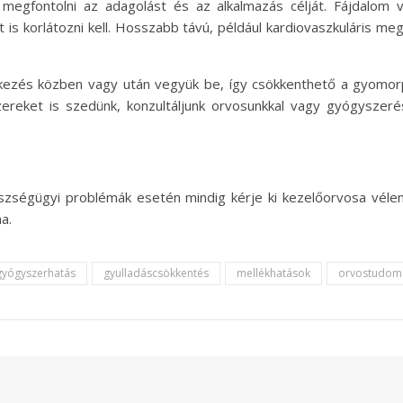
megfontolni az adagolást és az alkalmazás célját. Fájdalom 
 is korlátozni kell. Hosszabb távú, például kardiovaszkuláris m
tkezés közben vagy után vegyük be, így csökkenthető a gyomorp
ereket is szedünk, konzultáljunk orvosunkkal vagy gyógyszerés
szségügyi problémák esetén mindig kérje ki kezelőorvosa véle
a.
gyógyszerhatás
gyulladáscsökkentés
mellékhatások
orvostudom