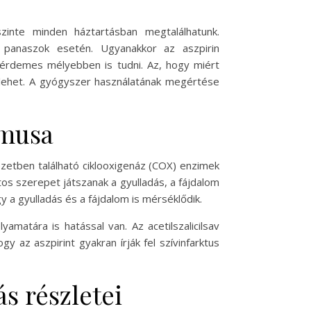
zinte minden háztartásban megtalálhatunk.
bb panaszok esetén. Ugyanakkor az aszpirin
 érdemes mélyebben is tudni. Az, hogy miért
lehet. A gyógyszer használatának megértése
zmusa
vezetben található ciklooxigenáz (COX) enzimek
os szerepet játszanak a gyulladás, a fájdalom
y a gyulladás és a fájdalom is mérséklődik.
amatára is hatással van. Az acetilszalicilsav
 az aszpirint gyakran írják fel szívinfarktus
s részletei