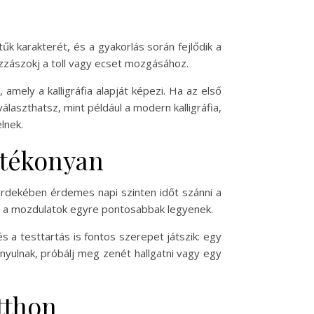
k karakterét, és a gyakorlás során fejlődik a
zászokj a toll vagy ecset mozgásához.
amely a kalligráfia alapját képezi. Ha az első
álaszthatsz, mint például a modern kalligráfia,
lnek.
atékonyan
 érdekében érdemes napi szinten időt szánni a
és a mozdulatok egyre pontosabbak legyenek.
s a testtartás is fontos szerepet játszik: egy
nyulnak, próbálj meg zenét hallgatni vagy egy
otthon