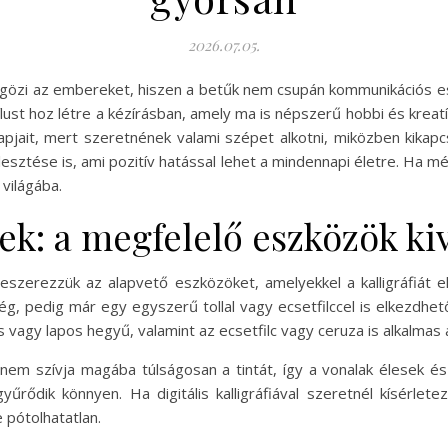
2026.07.05.
űgözi az embereket, hiszen a betűk nem csupán kommunikációs es
lust hoz létre a kézírásban, amely ma is népszerű hobbi és kreatí
alapjait, mert szeretnének valami szépet alkotni, miközben kika
lesztése is, ami pozitív hatással lehet a mindennapi életre. Ha
 világába.
ek: a megfelelő eszközök ki
eszerezzük az alapvető eszközöket, amelyekkel a kalligráfiát e
ég, pedig már egy egyszerű tollal vagy ecsetfilccel is elkezdhe
yes vagy lapos hegyű, valamint az ecsetfilc vagy ceruza is alkalmas 
 nem szívja magába túlságosan a tintát, így a vonalak élesek és
rődik könnyen. Ha digitális kalligráfiával szeretnél kísérletez
 pótolhatatlan.