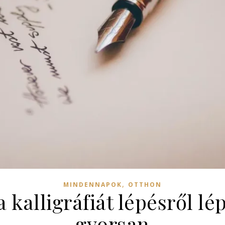
,
MINDENNAPOK
OTTHON
 kalligráfiát lépésről l
gyorsan