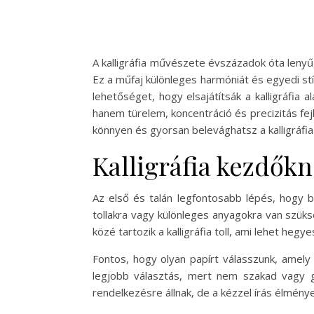
A kalligráfia művészete évszázadok óta leny
Ez a műfaj különleges harmóniát és egyedi stí
lehetőséget, hogy elsajátítsák a kalligráfia 
hanem türelem, koncentráció és precizitás fej
könnyen és gyorsan belevághatsz a kalligráfia
Kalligráfia kezdőkn
Az első és talán legfontosabb lépés, hogy b
tollakra vagy különleges anyagokra van szüks
közé tartozik a kalligráfia toll, ami lehet heg
Fontos, hogy olyan papírt válasszunk, amely
legjobb választás, mert nem szakad vagy gyű
rendelkezésre állnak, de a kézzel írás élménye