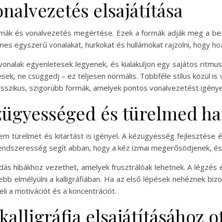
nalvezetés elsajátítása
ormák és vonalvezetés megértése. Ezek a formák adják meg a betű
 egyszerű vonalakat, hurkokat és hullámokat rajzolni, hogy hoz
nalak egyenletesek legyenek, és kialakuljon egy sajátos ritmus, 
k, ne csüggedj – ez teljesen normális. Többféle stílus közül is v
sszikus, szigorúbb formák, amelyek pontos vonalvezetést igénye
zügyességed és türelmed h
anem türelmet és kitartást is igényel. A kézügyesség fejlesztése
a rendszeresség segít abban, hogy a kéz izmai megerősödjenek, 
ás hibákhoz vezethet, amelyek frusztrálóak lehetnek. A légzés é
b elmélyülni a kalligráfiában. Ha az első lépések nehéznek bizo
i a motivációt és a koncentrációt.
kalligráfia elsajátításához 