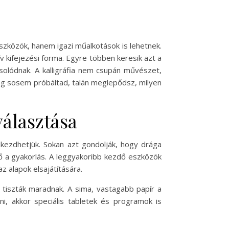
zközök, hanem igazi műalkotások is lehetnek.
v kifejezési forma. Egyre többen keresik azt a
pcsolódnak. A kalligráfia nem csupán művészet,
 még sosem próbáltad, talán meglepődsz, milyen
választása
lkezdhetjük. Sokan azt gondolják, hogy drága
tő a gyakorlás. A leggyakoribb kezdő eszközök
az alapok elsajátítására.
 tiszták maradnak. A sima, vastagabb papír a
ni, akkor speciális tabletek és programok is