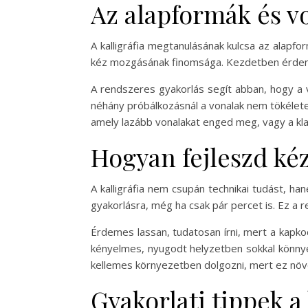
Az alapformák és vo
A kalligráfia megtanulásának kulcsa az alapf
kéz mozgásának finomsága. Kezdetben érdemes
A rendszeres gyakorlás segít abban, hogy a vo
néhány próbálkozásnál a vonalak nem tökéletese
amely lazább vonalakat enged meg, vagy a kla
Hogyan fejleszd ké
A kalligráfia nem csupán technikai tudást, h
gyakorlásra, még ha csak pár percet is. Ez 
Érdemes lassan, tudatosan írni, mert a kapkod
kényelmes, nyugodt helyzetben sokkal könnyeb
kellemes környezetben dolgozni, mert ez növel
Gyakorlati tippek a 