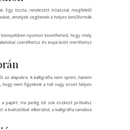
k. Egy tiszta, rendezett íróasztal, megfelelő
onokat, amelyek segítenek a helyes betűformák
tal könnyebben nyomon követheted, hogy mely
alatokat cserélhetsz és inspirációt meríthetsz
során
t az alapokra. A kalligráfia nem sprint, hanem
 hogy nem figyelünk a toll vagy ecset helyes
a papírt. Ha pedig túl sok eszközt próbálsz
a buktatókat elkerülöd, a kalligráfia tanulása