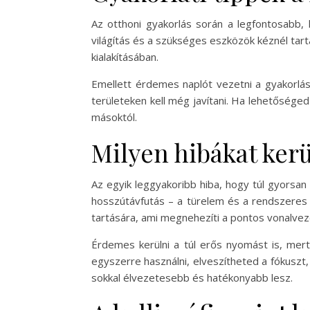
Az otthoni gyakorlás során a legfontosabb, h
világítás és a szükséges eszközök kéznél tar
kialakításában.
Emellett érdemes naplót vezetni a gyakorlá
területeken kell még javítani. Ha lehetőséged
másoktól.
Milyen hibákat kerül
Az egyik leggyakoribb hiba, hogy túl gyorsan 
hosszútávfutás – a türelem és a rendszeres 
tartására, ami megnehezíti a pontos vonalvez
Érdemes kerülni a túl erős nyomást is, mer
egyszerre használni, elveszítheted a fókuszt,
sokkal élvezetesebb és hatékonyabb lesz.