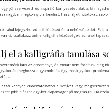
ogy jól szervezett és inspiráló környezetet alakíts ki magadna
tása nagyban megkönnyíti a tanulást. Használj útmutatókat, sabl
sról, ahol lejegyzheted a fejlődésed és a nehézségeidet. Ezál
 van rá, csatlakozz online kalligráfia közösségekhez, ahol tapaszt
j el a kalligráfia tanulása 
szeretnénk látni az eredményt, és emiatt nem fordítunk elég idő
gyakorlás meghozza a gyümölcsét. Egy másik gyakori probléma,
etést.
t azzal könnyen elmaszatolhatod a betűket vagy megsértheted 
 ezért jobb először egy-két alapanyagot jól megtanulni. Ha ezeket 