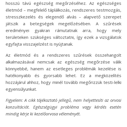
hosszú távú egészség megőrzéséhez. Az egészséges
életmód – megfelelő táplálkozás, rendszeres testmozgás,
stresszkezelés és elegendő alvás – alapvető szerepet
játszik a betegségek megelőzésében. A szűrések
eredményei gyakran rámutatnak arra, hogy mely
területeken szükséges változtatni, így ezek a vizsgálatok
egyfajta visszajelzést is nyújtanak.
Az életmód és a rendszeres szűrések összehangolt
alkalmazásával nemcsak az egészség megőrzése válik
könnyebbé, hanem az esetleges problémák kezelése is
hatékonyabb és gyorsabb lehet. Ez a megközelítés
hozzájárul ahhoz, hogy minél tovább megőrizzük testi-lelki
egyensúlyunkat.
Figyelem: A cikk tájékoztató jellegű, nem helyettesíti az orvosi
konzultációt. Egészségügyi probléma vagy kérdés esetén
mindig kérje ki kezelőorvosa véleményét.