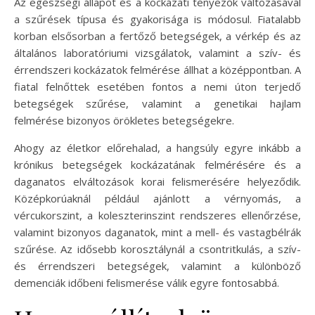
Az egészségi állapot és a kockázati tényezők változásával
a szűrések típusa és gyakorisága is módosul. Fiatalabb
korban elsősorban a fertőző betegségek, a vérkép és az
általános laboratóriumi vizsgálatok, valamint a szív- és
érrendszeri kockázatok felmérése állhat a középpontban. A
fiatal felnőttek esetében fontos a nemi úton terjedő
betegségek szűrése, valamint a genetikai hajlam
felmérése bizonyos örökletes betegségekre.
Ahogy az életkor előrehalad, a hangsúly egyre inkább a
krónikus betegségek kockázatának felmérésére és a
daganatos elváltozások korai felismerésére helyeződik.
Középkorúaknál például ajánlott a vérnyomás, a
vércukorszint, a koleszterinszint rendszeres ellenőrzése,
valamint bizonyos daganatok, mint a mell- és vastagbélrák
szűrése. Az idősebb korosztálynál a csontritkulás, a szív-
és érrendszeri betegségek, valamint a különböző
demenciák időbeni felismerése válik egyre fontosabbá.