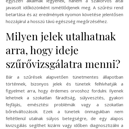
egyszeri alkalmak legyenek, hanem a szakorvos által
javasolt időközönként ismétlődjenek meg. A szűrési rend
betartása és az eredmények nyomon követése jelentősen
hozzájárul a hosszú távú egészség megőrzéséhez.
Milyen jelek utalhatnak
arra, hogy ideje
szűrővizsgálatra menni?
Bár a szűrések alapvetően tünetmentes állapotban
történnek, bizonyos jelek és tünetek felhívhatják a
figyelmet arra, hogy érdemes orvoshoz fordulni. Ilyenek
lehetnek a szokatlan fáradtság, súlyvesztés, gyakori
fejfájás, emésztési problémák vagy a szokatlan
bőrelváltozások. Ezek a tünetek önmagukban nem
feltétlenül utalnak súlyos betegségre, de egy alapos
kivizsgálás segíthet kizárni vagy időben diagnosztizálni a