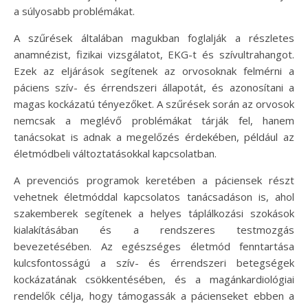
a súlyosabb problémákat.
A szűrések általában magukban foglalják a részletes
anamnézist, fizikai vizsgálatot, EKG-t és szívultrahangot.
Ezek az eljárások segítenek az orvosoknak felmérni a
páciens szív- és érrendszeri állapotát, és azonosítani a
magas kockázatú tényezőket. A szűrések során az orvosok
nemcsak a meglévő problémákat tárják fel, hanem
tanácsokat is adnak a megelőzés érdekében, például az
életmódbeli változtatásokkal kapcsolatban.
A prevenciós programok keretében a páciensek részt
vehetnek életmóddal kapcsolatos tanácsadáson is, ahol
szakemberek segítenek a helyes táplálkozási szokások
kialakításában és a rendszeres testmozgás
bevezetésében. Az egészséges életmód fenntartása
kulcsfontosságú a szív- és érrendszeri betegségek
kockázatának csökkentésében, és a magánkardiológiai
rendelők célja, hogy támogassák a pácienseket ebben a