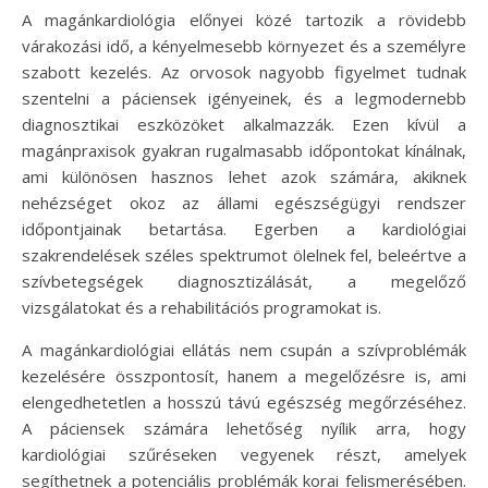
A magánkardiológia előnyei közé tartozik a rövidebb
várakozási idő, a kényelmesebb környezet és a személyre
szabott kezelés. Az orvosok nagyobb figyelmet tudnak
szentelni a páciensek igényeinek, és a legmodernebb
diagnosztikai eszközöket alkalmazzák. Ezen kívül a
magánpraxisok gyakran rugalmasabb időpontokat kínálnak,
ami különösen hasznos lehet azok számára, akiknek
nehézséget okoz az állami egészségügyi rendszer
időpontjainak betartása. Egerben a kardiológiai
szakrendelések széles spektrumot ölelnek fel, beleértve a
szívbetegségek diagnosztizálását, a megelőző
vizsgálatokat és a rehabilitációs programokat is.
A magánkardiológiai ellátás nem csupán a szívproblémák
kezelésére összpontosít, hanem a megelőzésre is, ami
elengedhetetlen a hosszú távú egészség megőrzéséhez.
A páciensek számára lehetőség nyílik arra, hogy
kardiológiai szűréseken vegyenek részt, amelyek
segíthetnek a potenciális problémák korai felismerésében.