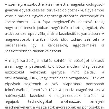
A személyre szabott ellátás mellett a magánkardiológusok
gyakran egyedi kezelési terveket dolgoznak ki, figyelembe
véve a páciens egyéni egészségi állapotát, életmódját és
kórtörténetét. Ez a fajta megközelítés lehetővé teszi,
hogy a páciensek jobban megértsék a betegségüket, és
aktívabb szerepet vállaljanak a kezelésük folyamatában. A
magánorvosok általában több időt tudnak szentelni a
pácienseikre, így a kérdésekre, aggodalmakra is
részletesebben tudnak válaszolni.
A magánkardiológiai ellátás szintén lehetőséget biztosít
arra, hogy a páciensek különböző modern diagnosztikai
eszközöket vehetnek igénybe, mint például a
szívultrahang, EKG, vagy terheléses vizsgálatok. Ezek az
eljárások segítenek a szív állapotának pontosabb
felmérésében, lehetővé téve a precíz diagnózist és a
hatékonyabb kezelést. A magánrendelők általában a
legújabb technológiákat alkalmazzák, amelyek
eredményeként a vizsgálatok gyorsabbak és pontosabbak