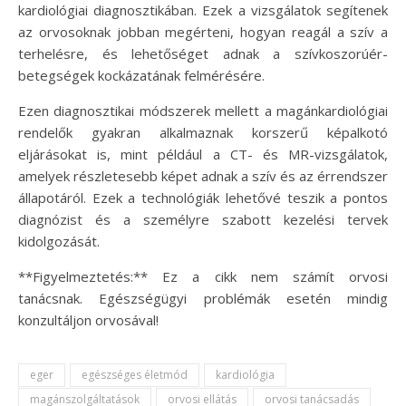
kardiológiai diagnosztikában. Ezek a vizsgálatok segítenek
az orvosoknak jobban megérteni, hogyan reagál a szív a
terhelésre, és lehetőséget adnak a szívkoszorúér-
betegségek kockázatának felmérésére.
Ezen diagnosztikai módszerek mellett a magánkardiológiai
rendelők gyakran alkalmaznak korszerű képalkotó
eljárásokat is, mint például a CT- és MR-vizsgálatok,
amelyek részletesebb képet adnak a szív és az érrendszer
állapotáról. Ezek a technológiák lehetővé teszik a pontos
diagnózist és a személyre szabott kezelési tervek
kidolgozását.
**Figyelmeztetés:** Ez a cikk nem számít orvosi
tanácsnak. Egészségügyi problémák esetén mindig
konzultáljon orvosával!
eger
egészséges életmód
kardiológia
magánszolgáltatások
orvosi ellátás
orvosi tanácsadás