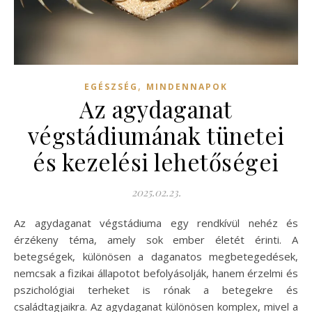
,
EGÉSZSÉG
MINDENNAPOK
Az agydaganat
végstádiumának tünetei
és kezelési lehetőségei
2025.02.23.
Az agydaganat végstádiuma egy rendkívül nehéz és
érzékeny téma, amely sok ember életét érinti. A
betegségek, különösen a daganatos megbetegedések,
nemcsak a fizikai állapotot befolyásolják, hanem érzelmi és
pszichológiai terheket is rónak a betegekre és
családtagjaikra. Az agydaganat különösen komplex, mivel a