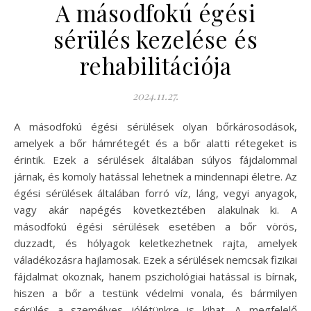
A másodfokú égési
sérülés kezelése és
rehabilitációja
2024.11.27.
A másodfokú égési sérülések olyan bőrkárosodások,
amelyek a bőr hámrétegét és a bőr alatti rétegeket is
érintik. Ezek a sérülések általában súlyos fájdalommal
járnak, és komoly hatással lehetnek a mindennapi életre. Az
égési sérülések általában forró víz, láng, vegyi anyagok,
vagy akár napégés következtében alakulnak ki. A
másodfokú égési sérülések esetében a bőr vörös,
duzzadt, és hólyagok keletkezhetnek rajta, amelyek
váladékozásra hajlamosak. Ezek a sérülések nemcsak fizikai
fájdalmat okoznak, hanem pszichológiai hatással is bírnak,
hiszen a bőr a testünk védelmi vonala, és bármilyen
sérülés a személyes jólétünkre is kihat. A megfelelő