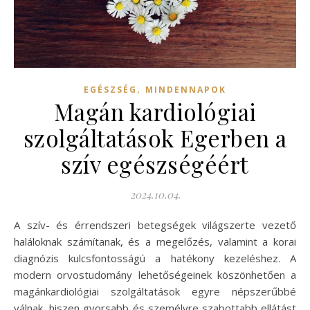
,
EGÉSZSÉG
MINDENNAPOK
Magán kardiológiai
szolgáltatások Egerben a
szív egészségéért
2024.10.04.
A szív- és érrendszeri betegségek világszerte vezető
haláloknak számítanak, és a megelőzés, valamint a korai
diagnózis kulcsfontosságú a hatékony kezeléshez. A
modern orvostudomány lehetőségeinek köszönhetően a
magánkardiológiai szolgáltatások egyre népszerűbbé
válnak, hiszen gyorsabb és személyre szabottabb ellátást