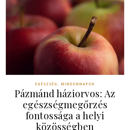
,
EGÉSZSÉG
MINDENNAPOK
Pázmánd háziorvos: Az
egészségmegőrzés
fontossága a helyi
közösségben