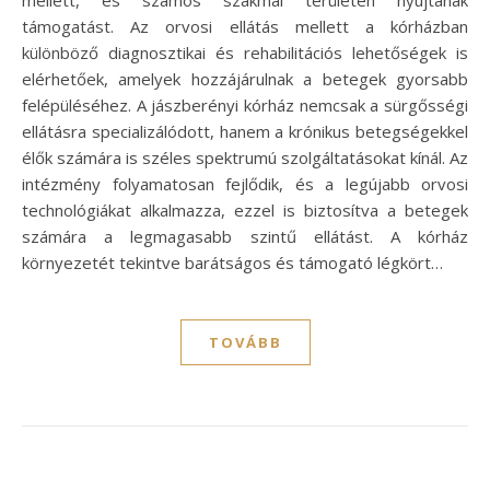
mellett, és számos szakmai területen nyújtanak
támogatást. Az orvosi ellátás mellett a kórházban
különböző diagnosztikai és rehabilitációs lehetőségek is
elérhetőek, amelyek hozzájárulnak a betegek gyorsabb
felépüléséhez. A jászberényi kórház nemcsak a sürgősségi
ellátásra specializálódott, hanem a krónikus betegségekkel
élők számára is széles spektrumú szolgáltatásokat kínál. Az
intézmény folyamatosan fejlődik, és a legújabb orvosi
technológiákat alkalmazza, ezzel is biztosítva a betegek
számára a legmagasabb szintű ellátást. A kórház
környezetét tekintve barátságos és támogató légkört…
TOVÁBB