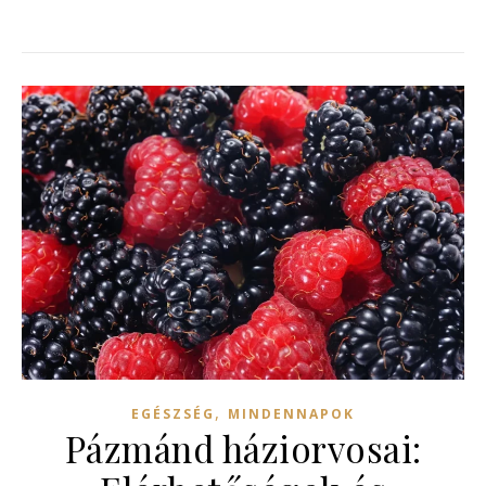
,
EGÉSZSÉG
MINDENNAPOK
Pázmánd háziorvosai: