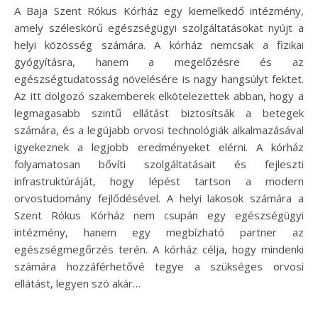
A Baja Szent Rókus Kórház egy kiemelkedő intézmény,
amely széleskörű egészségügyi szolgáltatásokat nyújt a
helyi közösség számára. A kórház nemcsak a fizikai
gyógyításra, hanem a megelőzésre és az
egészségtudatosság növelésére is nagy hangsúlyt fektet.
Az itt dolgozó szakemberek elkötelezettek abban, hogy a
legmagasabb szintű ellátást biztosítsák a betegek
számára, és a legújabb orvosi technológiák alkalmazásával
igyekeznek a legjobb eredményeket elérni. A kórház
folyamatosan bővíti szolgáltatásait és fejleszti
infrastruktúráját, hogy lépést tartson a modern
orvostudomány fejlődésével. A helyi lakosok számára a
Szent Rókus Kórház nem csupán egy egészségügyi
intézmény, hanem egy megbízható partner az
egészségmegőrzés terén. A kórház célja, hogy mindenki
számára hozzáférhetővé tegye a szükséges orvosi
ellátást, legyen szó akár…