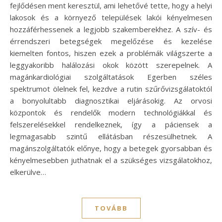
fejlődésen ment keresztül, ami lehetővé tette, hogy a helyi
lakosok és a környező települések lakói kényelmesen
hozzáférhessenek a legjobb szakemberekhez. A szív- és
érrendszeri betegségek megelőzése és kezelése
kiemelten fontos, hiszen ezek a problémák világszerte a
leggyakoribb halálozási okok között szerepelnek. A
magánkardiológiai szolgáltatások Egerben széles
spektrumot ölelnek fel, kezdve a rutin szűrővizsgálatoktól
a bonyolultabb diagnosztikai eljárásokig. Az orvosi
központok és rendelők modern technológiákkal és
felszerelésekkel rendelkeznek, így a páciensek a
legmagasabb szintű ellátásban részesülhetnek. A
magánszolgáltatók előnye, hogy a betegek gyorsabban és
kényelmesebben juthatnak el a szükséges vizsgálatokhoz,
elkerülve…
TOVÁBB