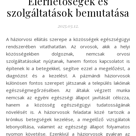
Elérhetőségek és
szolgáltatások bemutatása
2025.03.12.
A háziorvosi ellátás szerepe a közösségek egészségügyi
rendszerében vitathatatlan. Az orvosok, akik a helyi
közösségekben dolgoznak, nemcsak orvosi
szolgáltatásokat nyújtanak, hanem fontos kapcsolatot is
építenek ki a betegekkel, segítve ezzel a megelőzést, a
diagnózist és a kezelést. A pázmándi háziorvosok
különösen fontos szerepet játszanak a település lakóinak
egészségmegőrzésében. Az általuk végzett munka
nemcsak az egyéni egészségi állapot javítását célozza,
hanem a közösség egészségügyi tudatosságának
növelését is. A háziorvosok feladatai közé tartozik a
krónikus betegségek kezelése, a megelőző vizsgálatok
lebonyolítása, valamint az egészségi állapot folyamatos
nyomon követése. Ezenkívül a háziorvosok gyakran az