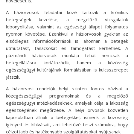
növelését is.
A háziorvosok feladatai közé tartozik a krónikus
betegségek kezelése, a megelőző vizsgálatok
lebonyolítása, valamint az egészségi állapot folyamatos
nyomon követése. Ezenkívül a háziorvosok gyakran az
elsődleges információforrások is, ahonnan a betegek
útmutatást, tanácsokat és támogatást kérhetnek. A
pázmándi háziorvosok munkája tehát nemcsak a
betegellátásra korlátozódik, hanem a közösség
egészségügyi kultúrájának formálásában is kulcsszerepet
játszik.
A háziorvosi rendelők helyi szinten fontos bázisai a
közegészségügyi programoknak és a megelőző
egészségügyi intézkedéseknek, amelyek célja a lakosság
egészségének megőrzése. A helyi orvosok közvetlen
kapcsolatban állnak a betegekkel, ismerik a közösség
igényeit és kihívásait, ami lehetővé teszi számukra, hogy
célzottabb és hatékonyabb szolgáltatásokat nyújtsanak.