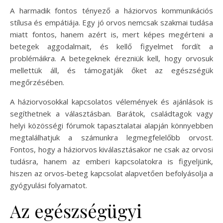
A harmadik fontos tényező a háziorvos kommunikációs
stílusa és empátiája. Egy jó orvos nemcsak szakmai tudása
miatt fontos, hanem azért is, mert képes megérteni a
betegek aggodalmait, és kellő figyelmet fordít a
problémáikra. A betegeknek érezniük kell, hogy orvosuk
mellettük áll, és támogatják őket az egészségük
megőrzésében.
A háziorvosokkal kapcsolatos vélemények és ajánlások is
segíthetnek a választásban. Barátok, családtagok vagy
helyi közösségi fórumok tapasztalatai alapján könnyebben
megtalálhatjuk a számunkra legmegfelelőbb orvost.
Fontos, hogy a háziorvos kiválasztásakor ne csak az orvosi
tudásra, hanem az emberi kapcsolatokra is figyeljünk,
hiszen az orvos-beteg kapcsolat alapvetően befolyásolja a
gyógyulási folyamatot.
Az egészségügyi