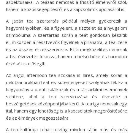
aspektusaival. A teázás nemcsak a frissítő élményről szól,
hanem a közösségépítésről és a kapcsolatok ápolásáról is.
A japán tea szertartás például mélyen gyökerezik a
hagyományokban, és a figyelem, a tisztelet és a nyugalom
szimbóluma. A szertartás során a teát gondosan készítik
el, miközben a résztvevők figyelnek a pillanatra, a tea ízére
és az összes érzékszervükre. Ez a megközelítés nemcsak
a tea élvezetét fokozza, hanem a belső béke és harmónia
érzését is elősegíti.
Az angol afternoon tea szokása is híres, amely során a
délutáni órákban teát és süteményeket szolgálnak fel. Ez a
hagyomány a baráti találkozók és a társadalmi események
színtere, ahol a tea szervírozása és élvezete a
beszélgetések középpontjába kerül. A tea így nemcsak egy
ital, hanem egy lehetőség is a kapcsolatok megerősítésére
és az élmények megosztására.
A tea kultúrája tehát a világ minden táján más és más