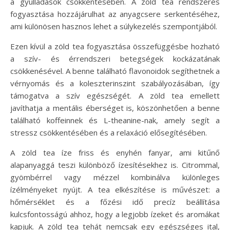
a gyulladások csökkentésében. A zöld tea rendszeres
fogyasztása hozzájárulhat az anyagcsere serkentéséhez,
ami különösen hasznos lehet a súlykezelés szempontjából.
Ezen kívül a zöld tea fogyasztása összefüggésbe hozható
a szív- és érrendszeri betegségek kockázatának
csökkenésével. A benne található flavonoidok segíthetnek a
vérnyomás és a koleszterinszint szabályozásában, így
támogatva a szív egészségét. A zöld tea emellett
javíthatja a mentális éberséget is, köszönhetően a benne
található koffeinnek és L-theanine-nak, amely segít a
stressz csökkentésében és a relaxáció elősegítésében.
A zöld tea íze friss és enyhén fanyar, ami kitűnő
alapanyaggá teszi különböző ízesítésekhez is. Citrommal,
gyömbérrel vagy mézzel kombinálva különleges
ízélményeket nyújt. A tea elkészítése is művészet: a
hőmérséklet és a főzési idő precíz beállítása
kulcsfontosságú ahhoz, hogy a legjobb ízeket és aromákat
kapjuk. A zöld tea tehát nemcsak egy egészséges ital,