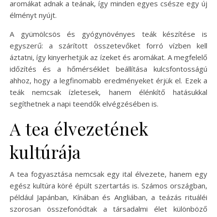
aromákat adnak a teának, így minden egyes csésze egy új
élményt nyújt.
A gyümölcsös és gyógynövényes teák készítése is
egyszerű: a szárított összetevőket forró vízben kell
áztatni, így kinyerhetjük az ízeket és aromákat. A megfelelő
időzítés és a hőmérséklet beállítása kulcsfontosságú
ahhoz, hogy a legfinomabb eredményeket érjük el. Ezek a
teák nemcsak ízletesek, hanem élénkítő hatásukkal
segíthetnek a napi teendők elvégzésében is.
A tea élvezetének
kultúrája
A tea fogyasztása nemcsak egy ital élvezete, hanem egy
egész kultúra köré épült szertartás is. Számos országban,
például Japánban, Kínában és Angliában, a teázás rituáléi
szorosan összefonódtak a társadalmi élet különböző