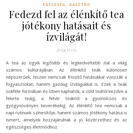
,
EGÉSZSÉG
GASZTRO
Fedezd fel az élénkítő tea
jótékony hatásait és
ízvilágát!
2024.11.03.
A tea az egyik legősibb és legkedveltebb ital a világ
számos kultúrájában. Az élénkítő teák különösen
népszerűek, hiszen nemcsak frissítő hatásukkal vonzzák a
fogyasztókat, hanem gazdag ízvilágukkal is. Ezek a teák
sokféle formában és ízben kaphatók, a zöld teától kezdve a
fekete teáig, a fehér teáktól a gyümölcsös és
gyógynövényes keverékekig. Az élénkítő tea nemcsak a
napi rutinunk színesítője, hanem számos jótékony hatása is
ismert, amelyek hozzájárulnak a jó közérzethez és az
egészséges életmódhoz.