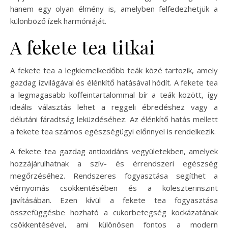
hanem egy olyan élmény is, amelyben felfedezhetjük a
különböző ízek harmóniáját.
A fekete tea titkai
A fekete tea a legkiemelkedőbb teák közé tartozik, amely
gazdag ízvilágával és élénkítő hatásával hódít. A fekete tea
a legmagasabb koffeintartalommal bír a teák között, így
ideális választás lehet a reggeli ébredéshez vagy a
délutáni fáradtság leküzdéséhez. Az élénkítő hatás mellett
a fekete tea számos egészségügyi előnnyel is rendelkezik.
A fekete tea gazdag antioxidáns vegyületekben, amelyek
hozzájárulhatnak a szív- és érrendszeri egészség
megőrzéséhez. Rendszeres fogyasztása segíthet a
vérnyomás csökkentésében és a koleszterinszint
javításában. Ezen kívül a fekete tea fogyasztása
összefüggésbe hozható a cukorbetegség kockázatának
csökkentésével, ami különösen fontos a modern