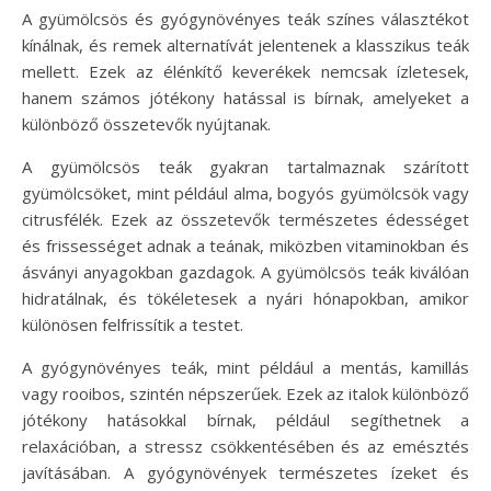
A gyümölcsös és gyógynövényes teák színes választékot
kínálnak, és remek alternatívát jelentenek a klasszikus teák
mellett. Ezek az élénkítő keverékek nemcsak ízletesek,
hanem számos jótékony hatással is bírnak, amelyeket a
különböző összetevők nyújtanak.
A gyümölcsös teák gyakran tartalmaznak szárított
gyümölcsöket, mint például alma, bogyós gyümölcsök vagy
citrusfélék. Ezek az összetevők természetes édességet
és frissességet adnak a teának, miközben vitaminokban és
ásványi anyagokban gazdagok. A gyümölcsös teák kiválóan
hidratálnak, és tökéletesek a nyári hónapokban, amikor
különösen felfrissítik a testet.
A gyógynövényes teák, mint például a mentás, kamillás
vagy rooibos, szintén népszerűek. Ezek az italok különböző
jótékony hatásokkal bírnak, például segíthetnek a
relaxációban, a stressz csökkentésében és az emésztés
javításában. A gyógynövények természetes ízeket és