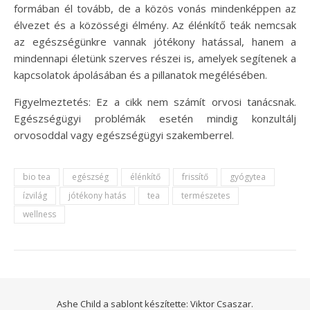
formában él tovább, de a közös vonás mindenképpen az
élvezet és a közösségi élmény. Az élénkítő teák nemcsak
az egészségünkre vannak jótékony hatással, hanem a
mindennapi életünk szerves részei is, amelyek segítenek a
kapcsolatok ápolásában és a pillanatok megélésében.
Figyelmeztetés: Ez a cikk nem számít orvosi tanácsnak.
Egészségügyi problémák esetén mindig konzultálj
orvosoddal vagy egészségügyi szakemberrel.
bio tea
egészség
élénkítő
frissítő
gyógytea
ízvilág
jótékony hatás
tea
természetes
wellness
Ashe Child a sablont készítette:
Viktor Csaszar.