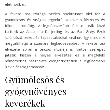
életmódban.
A fekete tea ízvilága széles spektrumot ölel fel: a
gyümölcsös és virágos jegyektől kezdve a fűszeres és
földes aromákig. A legnépszerűbb fekete teák közé
tartozik az Assam, a Darjeeling és az Earl Grey. Ezek
különböző ízeket és tapasztalatokat kínálnak, így mindenki
megtalálhatja a számára legkedvesebbet. A fekete tea
élvezete során a teázás rituáléja is fontos szerepet
játszik, hiszen a helyes elkészítés és a megfelelő
hőmérséklet használata elengedhetetlen a legfinomabb
ízek előcsalogatásához.
Gyümölcsös és
gyógynövényes
keverékek