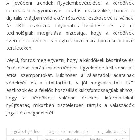
A jövőbeni trendek figyelembevételével a kérdőívek
nemcsak a hagyományos kutatási eszközökké, hanem a
digitális világban való aktív részvétel eszközeivé is válnak.
Az IKT eszközök folyamatos fejlődése és az új
technológiák integrálása biztosítja, hogy a kérdőívek
szerepe a jövőben is meghatározó maradjon a különböző
területeken.
Végül, fontos megjegyezni, hogy a kérdőívek készítése és
értékelése során mindenképpen figyelembe kell venni az
etikai szempontokat, különösen a válaszadók adatainak
védelmét és a titoktartást. A jól megválasztott IKT
eszközök és a felelős hozzáállás kulcsfontosságúak ahhoz,
hogy a kérdőívek valóban értékes információkat
nyújtsanak, miközben tiszteletben tartják a válaszadók
jogait és magánéletét.
digitális fejlődés
digitális kompetenciák
digitális tanulás
ikt eszközök
informatikai fejlesztés
kérdőív
kutatás