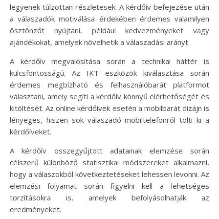
legyenek túlzottan részletesek. A kérdőív befejezése után
a válaszadók motiválása érdekében érdemes valamilyen
ösztönzőt nyújtani, például kedvezményeket vagy
ajándékokat, amelyek növelhetik a válaszadási arányt.
A kérdőív megvalósítása során a technikai háttér is
kulcsfontosságú. Az IKT eszközök kiválasztása során
érdemes megbízható és felhasználóbarát platformot
választani, amely segíti a kérdőív könnyű elérhetőségét és
kitöltését. Az online kérdőívek esetén a mobilbarát dizájn is
lényeges, hiszen sok válaszadó mobiltelefonról tölti ki a
kérdőíveket.
A kérdőív összegyűjtött adatainak elemzése során
célszerű különböző statisztikai módszereket alkalmazni,
hogy a válaszokból következtetéseket lehessen levonni. Az
elemzési folyamat során figyelni kell a lehetséges
torzításokra is, amelyek befolyásolhatják az
eredményeket.