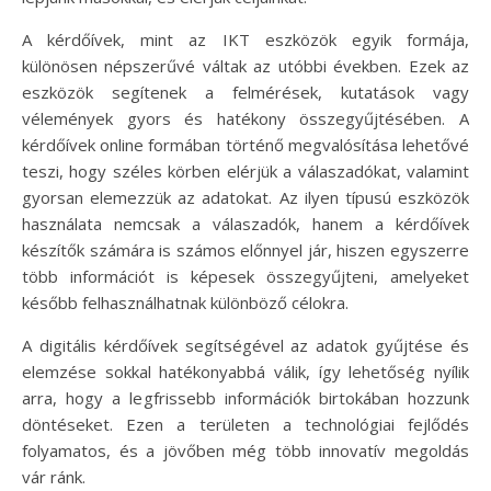
A kérdőívek, mint az IKT eszközök egyik formája,
különösen népszerűvé váltak az utóbbi években. Ezek az
eszközök segítenek a felmérések, kutatások vagy
vélemények gyors és hatékony összegyűjtésében. A
kérdőívek online formában történő megvalósítása lehetővé
teszi, hogy széles körben elérjük a válaszadókat, valamint
gyorsan elemezzük az adatokat. Az ilyen típusú eszközök
használata nemcsak a válaszadók, hanem a kérdőívek
készítők számára is számos előnnyel jár, hiszen egyszerre
több információt is képesek összegyűjteni, amelyeket
később felhasználhatnak különböző célokra.
A digitális kérdőívek segítségével az adatok gyűjtése és
elemzése sokkal hatékonyabbá válik, így lehetőség nyílik
arra, hogy a legfrissebb információk birtokában hozzunk
döntéseket. Ezen a területen a technológiai fejlődés
folyamatos, és a jövőben még több innovatív megoldás
vár ránk.