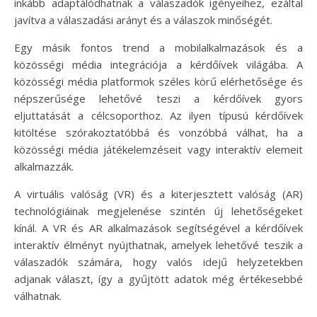
inkább adaptálódhatnak a válaszadók igényeihez, ezáltal
javítva a válaszadási arányt és a válaszok minőségét.
Egy másik fontos trend a mobilalkalmazások és a
közösségi média integrációja a kérdőívek világába. A
közösségi média platformok széles körű elérhetősége és
népszerűsége lehetővé teszi a kérdőívek gyors
eljuttatását a célcsoporthoz. Az ilyen típusú kérdőívek
kitöltése szórakoztatóbbá és vonzóbbá válhat, ha a
közösségi média játékelemzéseit vagy interaktív elemeit
alkalmazzák.
A virtuális valóság (VR) és a kiterjesztett valóság (AR)
technológiáinak megjelenése szintén új lehetőségeket
kínál. A VR és AR alkalmazások segítségével a kérdőívek
interaktív élményt nyújthatnak, amelyek lehetővé teszik a
válaszadók számára, hogy valós idejű helyzetekben
adjanak választ, így a gyűjtött adatok még értékesebbé
válhatnak.