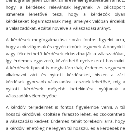
hogy a kérdések relevánsak legyenek. A célcsoport
ismerete lehetővé teszi, hogy a kérdezők olyan
kérdéseket fogalmazzanak meg, amelyek valóban érdeklik
a válaszadókat, ezáltal növelve a válaszadási arányt.
A kérdések megfogalmazása során fontos figyelni arra,
hogy azok világosak és egyértelműek legyenek. A bonyolult
vagy félreérthető kérdések elriaszthatják a válaszadókat,
így érdemes egyszerű, közérthető nyelvezetet használni.
A kérdések típusai is meghatározóak; érdemes vegyesen
alkalmazni zárt és nyitott kérdéseket, hiszen a zárt
kérdések gyorsabb válaszadást tesznek lehetővé, míg a
nyitott kérdések mélyebb betekintést nyújtanak a
válaszadók véleményébe.
A kérdőív terjedelmét is fontos figyelembe venni. A túl
hosszú kérdőívek kitöltése fárasztó lehet, és csökkentheti
a válaszadási kedvet. Érdemes tehát törekedni arra, hogy
a kérdőív lehetőleg ne legyen túl hosszú, és a kérdések ne