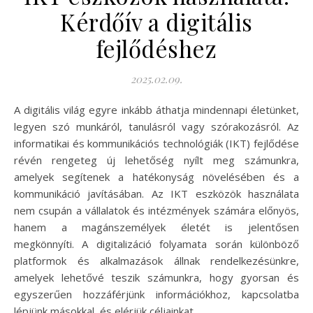
Kérdőív a digitális
fejlődéshez
2025.02.09.
A digitális világ egyre inkább áthatja mindennapi életünket,
legyen szó munkáról, tanulásról vagy szórakozásról. Az
informatikai és kommunikációs technológiák (IKT) fejlődése
révén rengeteg új lehetőség nyílt meg számunkra,
amelyek segítenek a hatékonyság növelésében és a
kommunikáció javításában. Az IKT eszközök használata
nem csupán a vállalatok és intézmények számára előnyös,
hanem a magánszemélyek életét is jelentősen
megkönnyíti. A digitalizáció folyamata során különböző
platformok és alkalmazások állnak rendelkezésünkre,
amelyek lehetővé teszik számunkra, hogy gyorsan és
egyszerűen hozzáférjünk információkhoz, kapcsolatba
lépjünk másokkal, és elérjük céljainkat.