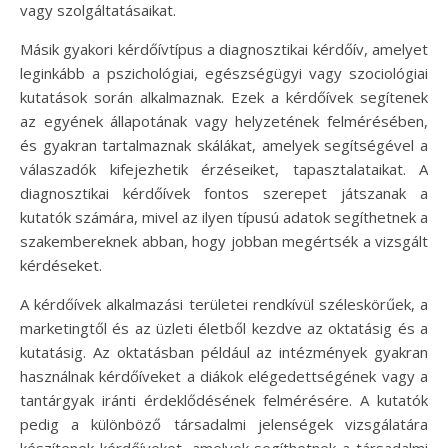
vagy szolgáltatásaikat.
Másik gyakori kérdőívtípus a diagnosztikai kérdőív, amelyet
leginkább a pszichológiai, egészségügyi vagy szociológiai
kutatások során alkalmaznak. Ezek a kérdőívek segítenek
az egyének állapotának vagy helyzetének felmérésében,
és gyakran tartalmaznak skálákat, amelyek segítségével a
válaszadók kifejezhetik érzéseiket, tapasztalataikat. A
diagnosztikai kérdőívek fontos szerepet játszanak a
kutatók számára, mivel az ilyen típusú adatok segíthetnek a
szakembereknek abban, hogy jobban megértsék a vizsgált
kérdéseket.
A kérdőívek alkalmazási területei rendkívül széleskörűek, a
marketingtől és az üzleti életből kezdve az oktatásig és a
kutatásig. Az oktatásban például az intézmények gyakran
használnak kérdőíveket a diákok elégedettségének vagy a
tantárgyak iránti érdeklődésének felmérésére. A kutatók
pedig a különböző társadalmi jelenségek vizsgálatára
készítenek kérdőíveket, amelyek segíthetnek a társadalmi