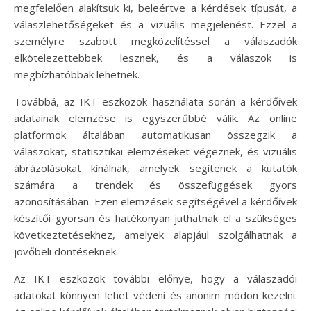
megfelelően alakítsuk ki, beleértve a kérdések típusát, a
válaszlehetőségeket és a vizuális megjelenést. Ezzel a
személyre szabott megközelítéssel a válaszadók
elkötelezettebbek lesznek, és a válaszok is
megbízhatóbbak lehetnek.
Továbbá, az IKT eszközök használata során a kérdőívek
adatainak elemzése is egyszerűbbé válik. Az online
platformok általában automatikusan összegzik a
válaszokat, statisztikai elemzéseket végeznek, és vizuális
ábrázolásokat kínálnak, amelyek segítenek a kutatók
számára a trendek és összefüggések gyors
azonosításában. Ezen elemzések segítségével a kérdőívek
készítői gyorsan és hatékonyan juthatnak el a szükséges
következtetésekhez, amelyek alapjául szolgálhatnak a
jövőbeli döntéseknek.
Az IKT eszközök további előnye, hogy a válaszadói
adatokat könnyen lehet védeni és anonim módon kezelni.