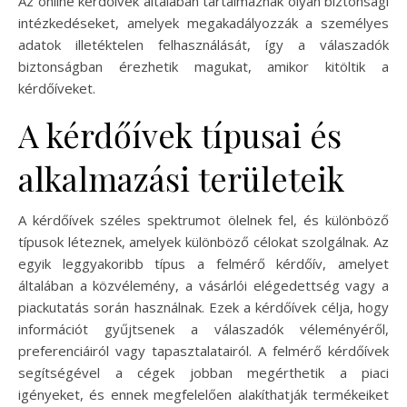
Az online kérdőívek általában tartalmaznak olyan biztonsági
intézkedéseket, amelyek megakadályozzák a személyes
adatok illetéktelen felhasználását, így a válaszadók
biztonságban érezhetik magukat, amikor kitöltik a
kérdőíveket.
A kérdőívek típusai és
alkalmazási területeik
A kérdőívek széles spektrumot ölelnek fel, és különböző
típusok léteznek, amelyek különböző célokat szolgálnak. Az
egyik leggyakoribb típus a felmérő kérdőív, amelyet
általában a közvélemény, a vásárlói elégedettség vagy a
piackutatás során használnak. Ezek a kérdőívek célja, hogy
információt gyűjtsenek a válaszadók véleményéről,
preferenciáiról vagy tapasztalatairól. A felmérő kérdőívek
segítségével a cégek jobban megérthetik a piaci
igényeket, és ennek megfelelően alakíthatják termékeiket