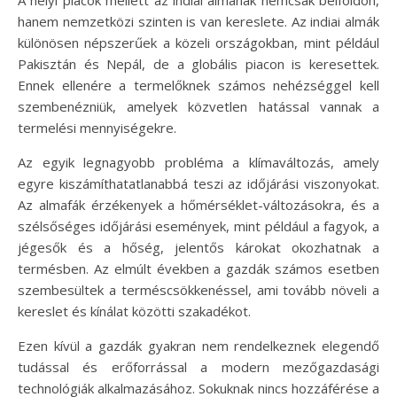
A helyi piacok mellett az indiai almának nemcsak belföldön,
hanem nemzetközi szinten is van kereslete. Az indiai almák
különösen népszerűek a közeli országokban, mint például
Pakisztán és Nepál, de a globális piacon is keresettek.
Ennek ellenére a termelőknek számos nehézséggel kell
szembenézniük, amelyek közvetlen hatással vannak a
termelési mennyiségekre.
Az egyik legnagyobb probléma a klímaváltozás, amely
egyre kiszámíthatatlanabbá teszi az időjárási viszonyokat.
Az almafák érzékenyek a hőmérséklet-változásokra, és a
szélsőséges időjárási események, mint például a fagyok, a
jégesők és a hőség, jelentős károkat okozhatnak a
termésben. Az elmúlt években a gazdák számos esetben
szembesültek a terméscsökkenéssel, ami tovább növeli a
kereslet és kínálat közötti szakadékot.
Ezen kívül a gazdák gyakran nem rendelkeznek elegendő
tudással és erőforrással a modern mezőgazdasági
technológiák alkalmazásához. Sokuknak nincs hozzáférése a