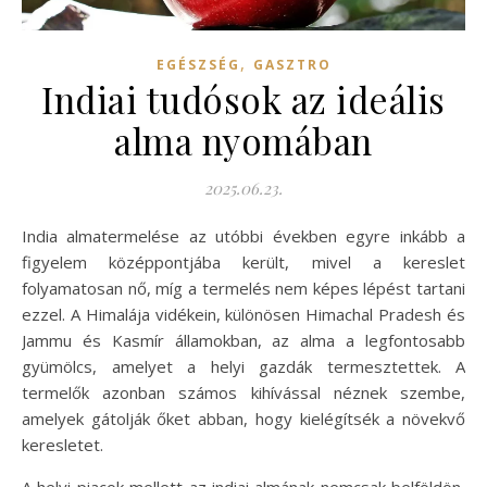
,
EGÉSZSÉG
GASZTRO
Indiai tudósok az ideális
alma nyomában
2025.06.23.
India almatermelése az utóbbi években egyre inkább a
figyelem középpontjába került, mivel a kereslet
folyamatosan nő, míg a termelés nem képes lépést tartani
ezzel. A Himalája vidékein, különösen Himachal Pradesh és
Jammu és Kasmír államokban, az alma a legfontosabb
gyümölcs, amelyet a helyi gazdák termesztettek. A
termelők azonban számos kihívással néznek szembe,
amelyek gátolják őket abban, hogy kielégítsék a növekvő
keresletet.