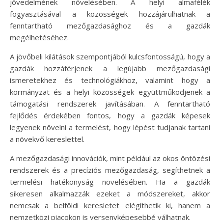
jövedelmének növelésében. A helyi almafélék
fogyasztásával a közösségek hozzájárulhatnak a
fenntartható mezőgazdasághoz és a gazdák
megélhetéséhez.
A jövőbeli kilátások szempontjából kulcsfontosságú, hogy a
gazdák hozzáférjenek a legújabb mezőgazdasági
ismeretekhez és technológiákhoz, valamint hogy a
kormányzat és a helyi közösségek együttműködjenek a
támogatási rendszerek javításában. A fenntartható
fejlődés érdekében fontos, hogy a gazdák képesek
legyenek növelni a termelést, hogy lépést tudjanak tartani
a növekvő kereslettel.
A mezőgazdasági innovációk, mint például az okos öntözési
rendszerek és a precíziós mezőgazdaság, segíthetnek a
termelési hatékonyság növelésében. Ha a gazdák
sikeresen alkalmazzák ezeket a módszereket, akkor
nemcsak a belföldi keresletet elégíthetik ki, hanem a
nemzetközi piacokon is versenyképesebbé válhatnak.