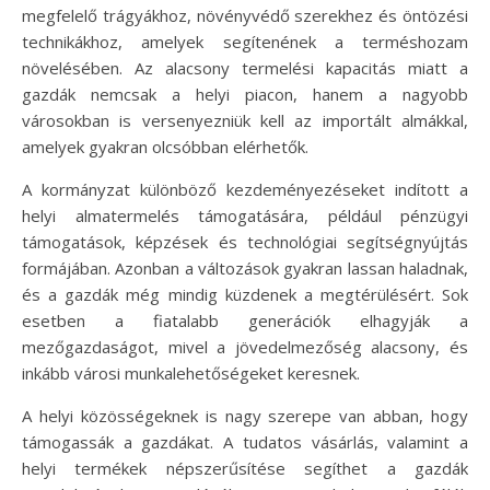
megfelelő trágyákhoz, növényvédő szerekhez és öntözési
technikákhoz, amelyek segítenének a terméshozam
növelésében. Az alacsony termelési kapacitás miatt a
gazdák nemcsak a helyi piacon, hanem a nagyobb
városokban is versenyezniük kell az importált almákkal,
amelyek gyakran olcsóbban elérhetők.
A kormányzat különböző kezdeményezéseket indított a
helyi almatermelés támogatására, például pénzügyi
támogatások, képzések és technológiai segítségnyújtás
formájában. Azonban a változások gyakran lassan haladnak,
és a gazdák még mindig küzdenek a megtérülésért. Sok
esetben a fiatalabb generációk elhagyják a
mezőgazdaságot, mivel a jövedelmezőség alacsony, és
inkább városi munkalehetőségeket keresnek.
A helyi közösségeknek is nagy szerepe van abban, hogy
támogassák a gazdákat. A tudatos vásárlás, valamint a
helyi termékek népszerűsítése segíthet a gazdák