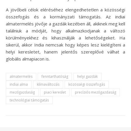
A jövőbeli célok eléréséhez elengedhetetlen a közösségi
összefogás és a kormányzati támogatás. Az indiai
almatermelés jövője a gazdák kezében áll, akiknek meg kell
találniuk a módját, hogy alkalmazkodjanak a változó
körülményekhez és kihasználják a lehetőségeket. Ha
sikerül, akkor India nemcsak hogy képes lesz kielégíteni a
helyi keresletet, hanem jelentős szereplővé válhat a
globális almapiacon is.
almatermelés
fenntarthatóság
helyi gazdák
indiai alma
klímaváltozás
közösségi összefogás
mezőgazdaság
piaci kereslet
precíziós mezőgazdaság
technológiai támogatás