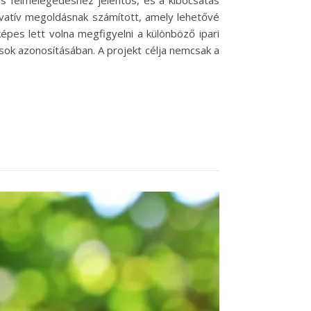
lis felmelegedéshez jelentős, és a kibocsátás
ovatív megoldásnak számított, amely lehetővé
pes lett volna megfigyelni a különböző ipari
sok azonosításában. A projekt célja nemcsak a