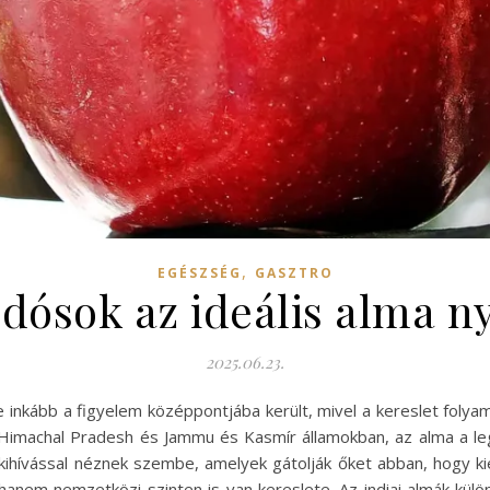
,
EGÉSZSÉG
GASZTRO
tudósok az ideális alma 
2025.06.23.
 inkább a figyelem középpontjába került, mivel a kereslet foly
en Himachal Pradesh és Jammu és Kasmír államokban, az alma a l
hívással néznek szembe, amelyek gátolják őket abban, hogy kiel
 hanem nemzetközi szinten is van kereslete. Az indiai almák kü