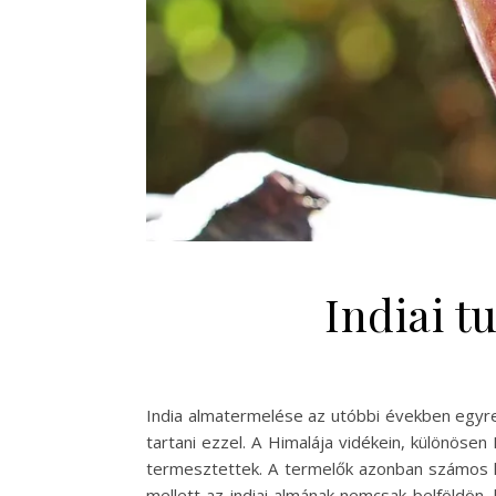
Indiai 
India almatermelése az utóbbi években egyre
tartani ezzel. A Himalája vidékein, különös
termesztettek. A termelők azonban számos ki
mellett az indiai almának nemcsak belföldön,