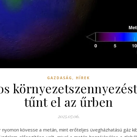
,
GAZDASÁG
HÍREK
ros környezetszennyezés
tűnt el az űrben
2025.07.06.
y nyomon kövesse a metán, mint erőteljes üvegházhatású gáz kib