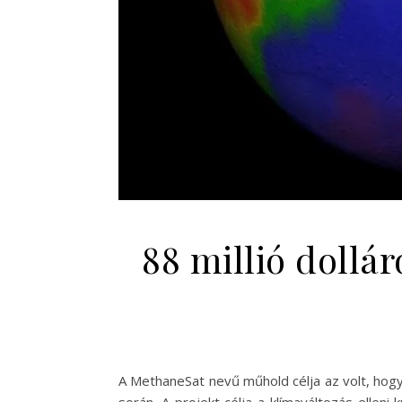
88 millió dollá
A MethaneSat nevű műhold célja az volt, hog