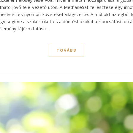
i küzdelem elősegítése volt, mivel a metán hozzájárulása a globá
tható jövő felé vezető úton. A MethaneSat fejlesztése egy inn
érését és nyomon követését világszerte. A műhold az égből ké
gy segítve a szakértőket és a döntéshozókat a kibocsátási forrá
vélemény tájékoztatása…
TOVÁBB