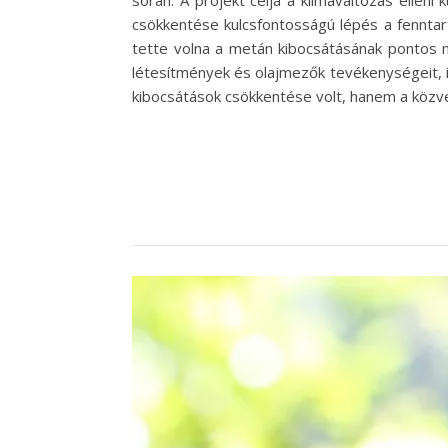
során. A projekt célja a klímaváltozás ellen
csökkentése kulcsfontosságú lépés a fenntar
tette volna a metán kibocsátásának pontos m
létesítmények és olajmezők tevékenységeit, í
kibocsátások csökkentése volt, hanem a köz