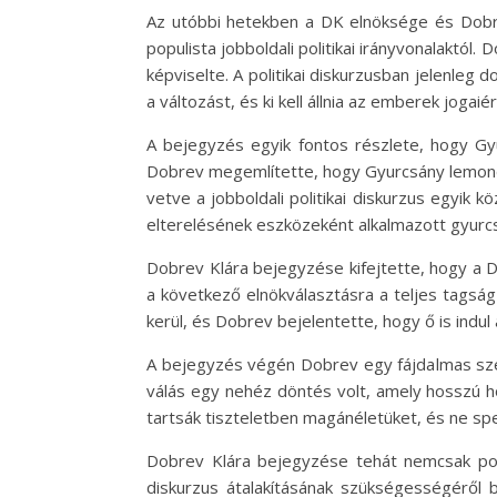
Az utóbbi hetekben a DK elnöksége és Dobre
populista jobboldali politikai irányvonalaktól.
képviselte. A politikai diskurzusban jelenleg
a változást, és ki kell állnia az emberek jogaiér
A bejegyzés egyik fontos részlete, hogy Gyur
Dobrev megemlítette, hogy Gyurcsány lemond a
vetve a jobboldali politikai diskurzus egyik 
elterelésének eszközeként alkalmazott gyurcs
Dobrev Klára bejegyzése kifejtette, hogy a DK
a következő elnökválasztásra a teljes tagsá
kerül, és Dobrev bejelentette, hogy ő is indul
A bejegyzés végén Dobrev egy fájdalmas szem
válás egy nehéz döntés volt, amely hosszú h
tartsák tiszteletben magánéletüket, és ne spe
Dobrev Klára bejegyzése tehát nemcsak polit
diskurzus átalakításának szükségességéről b