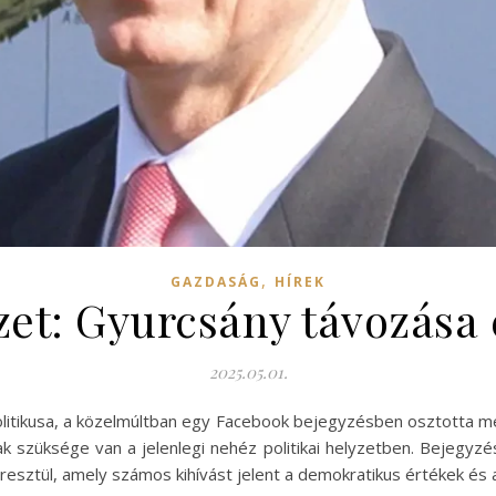
,
GAZDASÁG
HÍREK
zet: Gyurcsány távozása é
2025.05.01.
olitikusa, a közelmúltban egy Facebook bejegyzésben osztotta me
ak szüksége van a jelenlegi nehéz politikai helyzetben. Bejegyz
ztül, amely számos kihívást jelent a demokratikus értékek és a b