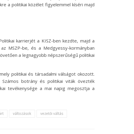
e a politikai közélet figyelemmel kíséri majd
olitikai karrierjét a KISZ-ben kezdte, majd a
pett az MSZP-be, és a Medgyessy-kormányban
 követően a legnagyobb népszerűségű politikai
ly politikai és társadalmi válságot okozott.
 Számos botrány és politikai viták övezték
litikai tevékenysége a mai napig megosztja a
árt
változások
vezetői váltás