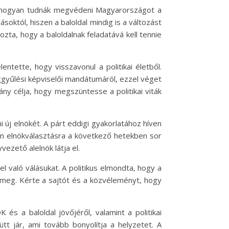
l, hogyan tudnák megvédeni Magyarországot a
ásoktól, hiszen a baloldal mindig is a változást
zta, hogy a baloldalnak feladatává kell tennie
ntette, hogy visszavonul a politikai életből.
ggyűlési képviselői mandátumáról, ezzel véget
ány célja, hogy megszüntesse a politikai viták
 új elnökét. A párt eddigi gyakorlatához híven
en elnökválasztásra a következő hetekben sor
vezető alelnök látja el.
való válásukat. A politikus elmondta, hogy a
 meg. Kérte a sajtót és a közvéleményt, hogy
s a baloldal jövőjéről, valamint a politikai
tt jár, ami tovább bonyolítja a helyzetet. A