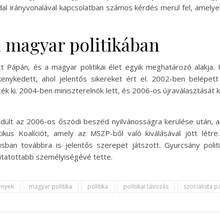
al irányvonalával kapcsolatban számos kérdés merül fel, amelyekr
 magyar politikában
 Pápán, és a magyar politikai élet egyik meghatározó alakja. P
ékenykedett, ahol jelentős sikereket ért el. 2002-ben belé
ték ki. 2004-ben miniszterelnök lett, és 2006-os újraválasztását
lt az 2006-os őszödi beszéd nyilvánosságra kerülése után, ame
us Koalíciót, amely az MSZP-ből való kiválásával jött létre.
urzusban továbbra is jelentős szerepet játszott. Gyurcsány po
vitatottabb személyiségévé tette.
ények
magyar politika
politika
politikai távozás
szocialista p