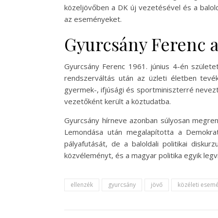
közeljövőben a DK új vezetésével és a balold
az eseményeket.
Gyurcsány Ferenc a
Gyurcsány Ferenc 1961. június 4-én született
rendszerváltás után az üzleti életben tev
gyermek-, ifjúsági és sportminiszterré nevez
vezetőként került a köztudatba.
Gyurcsány hírneve azonban súlyosan megrendü
Lemondása után megalapította a Demokratik
pályafutását, de a baloldali politikai disk
közvéleményt, és a magyar politika egyik leg
ellenzék
gyurcsány
jövő
közéleti esem