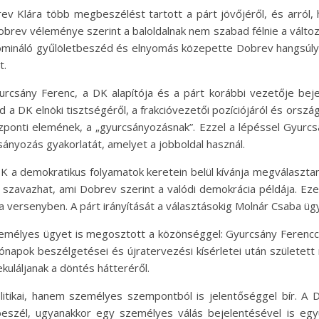
v Klára több megbeszélést tartott a párt jövőjéről, és arró
 Dobrev véleménye szerint a baloldalnak nem szabad félnie a változ
 domináló gyűlöletbeszéd és elnyomás közepette Dobrev hangsúlyo
t.
csány Ferenc, a DK alapítója és a párt korábbi vezetője bejele
 DK elnöki tisztségéről, a frakcióvezetői pozíciójáról és orszá
központi elemének, a „gyurcsányozásnak”. Ezzel a lépéssel Gyurcs
ányozás gyakorlatát, amelyet a jobboldal használ.
 a demokratikus folyamatok keretein belül kívánja megválasztani
g szavazhat, ami Dobrev szerint a valódi demokrácia példája. Ez
 a versenyben. A párt irányítását a választásokig Molnár Csaba ügy
élyes ügyet is megosztott a közönséggel: Gyurcsány Ferenccel 
ónapok beszélgetései és újratervezési kísérletei után született
kuláljanak a döntés hátteréről.
ikai, hanem személyes szempontból is jelentőséggel bír. A DK é
eszél, ugyanakkor egy személyes válás bejelentésével is együ