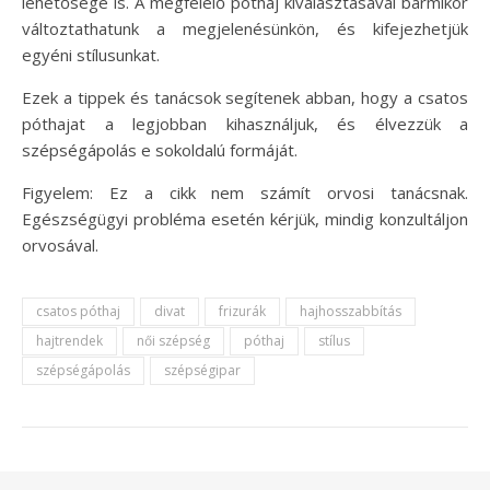
lehetősége is. A megfelelő póthaj kiválasztásával bármikor
változtathatunk a megjelenésünkön, és kifejezhetjük
egyéni stílusunkat.
Ezek a tippek és tanácsok segítenek abban, hogy a csatos
póthajat a legjobban kihasználjuk, és élvezzük a
szépségápolás e sokoldalú formáját.
Figyelem: Ez a cikk nem számít orvosi tanácsnak.
Egészségügyi probléma esetén kérjük, mindig konzultáljon
orvosával.
csatos póthaj
divat
frizurák
hajhosszabbítás
hajtrendek
női szépség
póthaj
stílus
szépségápolás
szépségipar