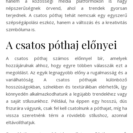
hanem a közösségi média platformokon is nagy
népszerűségnek örvend, ahol a trendek gyorsan
terjednek. A csatos póthaj tehát nemcsak egy egyszerű
szépségápolási eszköz, hanem a változás és a kreativitás
szimbóluma is.
A csatos póthaj előnyei
A csatos póthaj számos előnnyel bír, amelyek
hozzájárulnak ahhoz, hogy egyre többen válasszák ezt a
megoldást. Az egyik legnagyobb előny a rugalmasság és a
variálhatóság. A csatos póthajak különböző
hosszúságokban, színekben és textúrákban elérhetők, így
könnyedén alkalmazkodhatunk a legújabb trendekhez vagy
a saját stílusunkhoz. Például, ha éppen egy hosszú, dús
frizurára vágyunk, csak fel kell csatolnunk a póthajat, míg ha
vissza szeretnénk térni a rövidebb stílushoz, azonnal
eltávolíthatjuk.