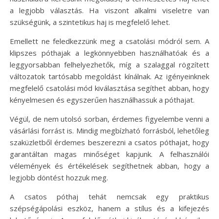
a legjobb választás. Ha viszont alkalmi viseletre van
szükségünk, a szintetikus haj is megfelelő lehet.
Emellett ne feledkezzünk meg a csatolási módról sem. A
klipszes póthajak a legkönnyebben használhatóak és a
leggyorsabban felhelyezhetők, míg a szalaggal rögzített
változatok tartósabb megoldást kínálnak. Az igényeinknek
megfelelő csatolási mód kiválasztása segíthet abban, hogy
kényelmesen és egyszerűen használhassuk a póthajat.
Végül, de nem utolsó sorban, érdemes figyelembe venni a
vásárlási forrást is. Mindig megbízható forrásból, lehetőleg
szaküzletből érdemes beszerezni a csatos póthajat, hogy
garantáltan magas minőséget kapjunk. A felhasználói
vélemények és értékelések segíthetnek abban, hogy a
legjobb döntést hozzuk meg.
A csatos póthaj tehát nemcsak egy praktikus
szépségápolási eszköz, hanem a stílus és a kifejezés