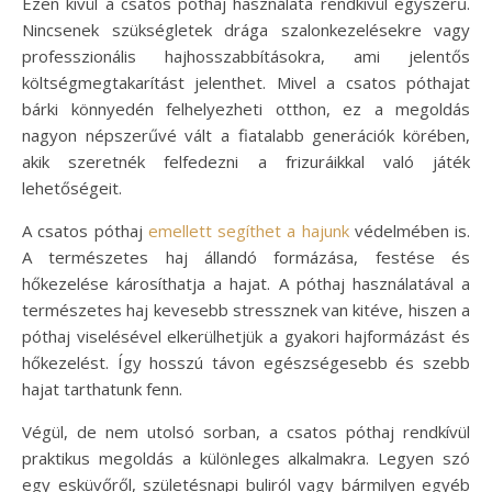
Ezen kívül a csatos póthaj használata rendkívül egyszerű.
Nincsenek szükségletek drága szalonkezelésekre vagy
professzionális hajhosszabbításokra, ami jelentős
költségmegtakarítást jelenthet. Mivel a csatos póthajat
bárki könnyedén felhelyezheti otthon, ez a megoldás
nagyon népszerűvé vált a fiatalabb generációk körében,
akik szeretnék felfedezni a frizuráikkal való játék
lehetőségeit.
A csatos póthaj
emellett segíthet a hajunk
védelmében is.
A természetes haj állandó formázása, festése és
hőkezelése károsíthatja a hajat. A póthaj használatával a
természetes haj kevesebb stressznek van kitéve, hiszen a
póthaj viselésével elkerülhetjük a gyakori hajformázást és
hőkezelést. Így hosszú távon egészségesebb és szebb
hajat tarthatunk fenn.
Végül, de nem utolsó sorban, a csatos póthaj rendkívül
praktikus megoldás a különleges alkalmakra. Legyen szó
egy esküvőről, születésnapi buliról vagy bármilyen egyéb