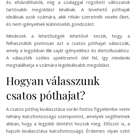
és eltávolíthatók, míg a szalaggal rögzített változatok
tartósabb megoldást kínálnak. A levehető póthajak
ideálisak azok számára, akik ritkán szeretnék viselni őket,
és nem igényelnek különösebb gondozást.
Mindezek a lehetőségek lehetővé teszik, hogy a
felhasználók pontosan azt a csatos póthajat válasszák,
amely a legjobban illik saját igényeikhez és életstílusukhoz.
A választék széles spektrumot ölel fel, így mindenki
megtalálhatja a számára legideálisabb megoldást.
Hogyan válasszunk
csatos póthajat?
A csatos póthaj kiválasztása során fontos figyelembe venni
néhány kulcsfontosságú szempontot, amelyek segíthetnek
abban, hogy a legjobb döntést hozzuk meg. Először is, a
hajszín kiválasztása kulcsfontosságú. Érdemes olyan színt