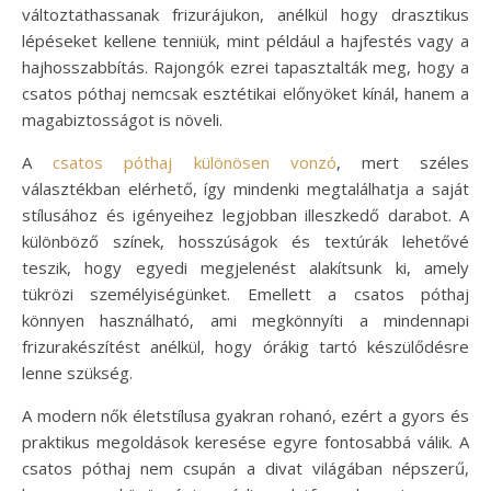
változtathassanak frizurájukon, anélkül hogy drasztikus
lépéseket kellene tenniük, mint például a hajfestés vagy a
hajhosszabbítás. Rajongók ezrei tapasztalták meg, hogy a
csatos póthaj nemcsak esztétikai előnyöket kínál, hanem a
magabiztosságot is növeli.
A
csatos póthaj különösen vonzó
, mert széles
választékban elérhető, így mindenki megtalálhatja a saját
stílusához és igényeihez legjobban illeszkedő darabot. A
különböző színek, hosszúságok és textúrák lehetővé
teszik, hogy egyedi megjelenést alakítsunk ki, amely
tükrözi személyiségünket. Emellett a csatos póthaj
könnyen használható, ami megkönnyíti a mindennapi
frizurakészítést anélkül, hogy órákig tartó készülődésre
lenne szükség.
A modern nők életstílusa gyakran rohanó, ezért a gyors és
praktikus megoldások keresése egyre fontosabbá válik. A
csatos póthaj nem csupán a divat világában népszerű,