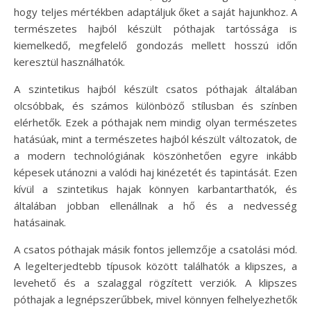
hogy teljes mértékben adaptáljuk őket a saját hajunkhoz. A
természetes hajból készült póthajak tartóssága is
kiemelkedő, megfelelő gondozás mellett hosszú időn
keresztül használhatók.
A szintetikus hajból készült csatos póthajak általában
olcsóbbak, és számos különböző stílusban és színben
elérhetők. Ezek a póthajak nem mindig olyan természetes
hatásúak, mint a természetes hajból készült változatok, de
a modern technológiának köszönhetően egyre inkább
képesek utánozni a valódi haj kinézetét és tapintását. Ezen
kívül a szintetikus hajak könnyen karbantarthatók, és
általában jobban ellenállnak a hő és a nedvesség
hatásainak.
A csatos póthajak másik fontos jellemzője a csatolási mód.
A legelterjedtebb típusok között találhatók a klipszes, a
levehető és a szalaggal rögzített verziók. A klipszes
póthajak a legnépszerűbbek, mivel könnyen felhelyezhetők