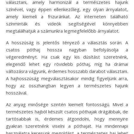
választani, amely harmonizál a természetes hajunk
színével, vagy éppen ellenkezőleg, egy olyan árnyalatot,
amely kiemeli a frizuránkat. Az interneten található
színminták és videók segítségével könnyebben
megtalálhatjuk a számunkra legmegfelelőbb árnyalatot.
A hosszúság is jelentős tényező a választás során. A
csatos póthaj hossza nagyban befolyásolja a
végeredményt. Ha csak egy kis dúsítást szeretnénk,
elegendő lehet egy rövidebb póthaj, míg ha drámai
változásra vágyunk, érdemes hosszabb darabot választani.
A hajhosszúság megválasztásakor mindig figyeljünk arra,
hogy az összhangban legyen a természetes hajunk
hosszával.
Az anyag minősége szintén kiemelt fontosságú. Mivel a
természetes hajból készült csatos póthajak drágábbak, de
tartósabbak is, érdemes átgondolni, hogy mennyire
gyakran szeretnénk viselni a póthajat. Ha mindennapi
használatra keresünk megoldást, a természetes haj lehet