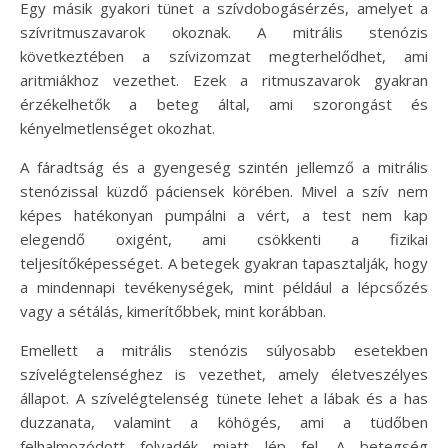
Egy másik gyakori tünet a szívdobogásérzés, amelyet a
szívritmuszavarok okoznak. A mitrális stenózis
következtében a szívizomzat megterhelődhet, ami
aritmiákhoz vezethet. Ezek a ritmuszavarok gyakran
érzékelhetők a beteg által, ami szorongást és
kényelmetlenséget okozhat.
A fáradtság és a gyengeség szintén jellemző a mitrális
stenózissal küzdő páciensek körében. Mivel a szív nem
képes hatékonyan pumpálni a vért, a test nem kap
elegendő oxigént, ami csökkenti a fizikai
teljesítőképességet. A betegek gyakran tapasztalják, hogy
a mindennapi tevékenységek, mint például a lépcsőzés
vagy a sétálás, kimerítőbbek, mint korábban.
Emellett a mitrális stenózis súlyosabb esetekben
szívelégtelenséghez is vezethet, amely életveszélyes
állapot. A szívelégtelenség tünete lehet a lábak és a has
duzzanata, valamint a köhögés, ami a tüdőben
felhalmozódott folyadék miatt lép fel. A betegség