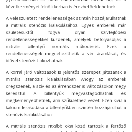
következményei felnőttkorban is érezhetőek lehetnek.
A veleszületett rendellenességek szintén hozzájárulhatnak
a mitrális stenózis kialakulásához. Egyes emberek már
születésüktől fogva olyan szívfejlődési
rendellenességekkel küzdenek, amelyek befolyásolják a
mitrális billentyű normális működését. Ezek a
rendellenességek megnehezíthetik a vér áramlását, és
idővel stenózist okozhatnak.
A korral járó változások is jelentős szerepet játszanak a
mitrális stenózis kialakulásában. Ahogy az emberek
öregszenek, a szív és az érrendszer is változásokon megy
keresztül. A billentyűk megvastagodhatnak és
megkeményedhetnek, ami szűkülethez vezet. Ezen kívül a
kalcium lerakódása a billentyűkben szintén hozzájárulhat a
stenózis kialakulásához.
A mitrális stenózis ritkább okai közé tartozik a fertőző