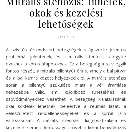
Mitrális stenózis: Tünetek,
okok és kezelési
lehetőségek
2024.11.10.
A szív és érrendszeri betegségek világszerte jelentős
problémát jelentenek, és a mitrális stenózis is egyike
ezeknek a kóros állapotoknak. Ez a betegség a szív egyik
fontos részét, a mitrális billentyűt érinti, amely a bal pitvar
és a bal kamra között helyezkedik el. A mitrális stenózis
során a billentyű szűkülése miatt a vér áramlása
nehezebbé válik, ami különböző tünetekhez és
szövődményekhez vezethet. A betegség kialakulásának
okai sokfélék lehetnek, beleértve a reumás lázat, a
veleszületett rendellenességeket és a korral járó
változásokat. A mitrális stenózis diagnosztizálása és
kezelése kiemelt fontosságú, mivel a korai beavatkozás