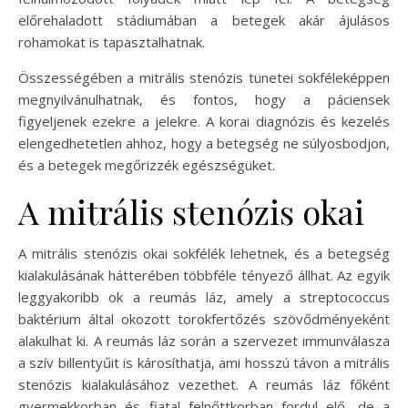
előrehaladott stádiumában a betegek akár ájulásos
rohamokat is tapasztalhatnak.
Összességében a mitrális stenózis tünetei sokféleképpen
megnyilvánulhatnak, és fontos, hogy a páciensek
figyeljenek ezekre a jelekre. A korai diagnózis és kezelés
elengedhetetlen ahhoz, hogy a betegség ne súlyosbodjon,
és a betegek megőrizzék egészségüket.
A mitrális stenózis okai
A mitrális stenózis okai sokfélék lehetnek, és a betegség
kialakulásának hátterében többféle tényező állhat. Az egyik
leggyakoribb ok a reumás láz, amely a streptococcus
baktérium által okozott torokfertőzés szövődményeként
alakulhat ki. A reumás láz során a szervezet immunválasza
a szív billentyűit is károsíthatja, ami hosszú távon a mitrális
stenózis kialakulásához vezethet. A reumás láz főként
gyermekkorban és fiatal felnőttkorban fordul elő, de a