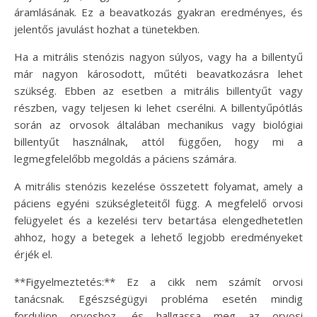
áramlásának. Ez a beavatkozás gyakran eredményes, és
jelentős javulást hozhat a tünetekben.
Ha a mitrális stenózis nagyon súlyos, vagy ha a billentyű
már nagyon károsodott, műtéti beavatkozásra lehet
szükség. Ebben az esetben a mitrális billentyűt vagy
részben, vagy teljesen ki lehet cserélni. A billentyűpótlás
során az orvosok általában mechanikus vagy biológiai
billentyűt használnak, attól függően, hogy mi a
legmegfelelőbb megoldás a páciens számára.
A mitrális stenózis kezelése összetett folyamat, amely a
páciens egyéni szükségleteitől függ. A megfelelő orvosi
felügyelet és a kezelési terv betartása elengedhetetlen
ahhoz, hogy a betegek a lehető legjobb eredményeket
érjék el.
**Figyelmeztetés:** Ez a cikk nem számít orvosi
tanácsnak. Egészségügyi probléma esetén mindig
forduljon orvoshoz, és hallgassa meg az orvosi