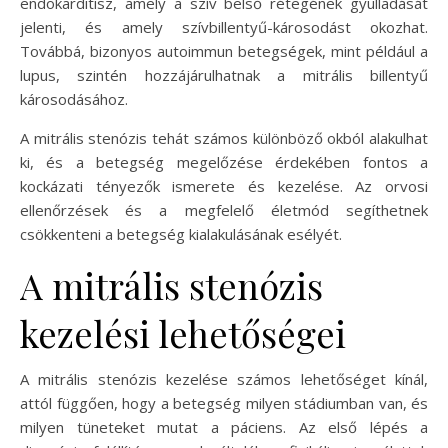
endokarditisz, amely a szív belső rétegének gyulladását
jelenti, és amely szívbillentyű-károsodást okozhat.
Továbbá, bizonyos autoimmun betegségek, mint például a
lupus, szintén hozzájárulhatnak a mitrális billentyű
károsodásához.
A mitrális stenózis tehát számos különböző okból alakulhat
ki, és a betegség megelőzése érdekében fontos a
kockázati tényezők ismerete és kezelése. Az orvosi
ellenőrzések és a megfelelő életmód segíthetnek
csökkenteni a betegség kialakulásának esélyét.
A mitrális stenózis
kezelési lehetőségei
A mitrális stenózis kezelése számos lehetőséget kínál,
attól függően, hogy a betegség milyen stádiumban van, és
milyen tüneteket mutat a páciens. Az első lépés a