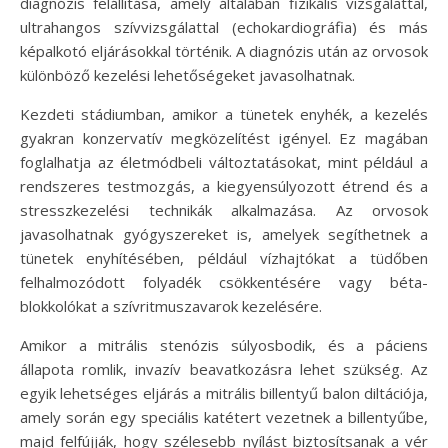
diagnózis felállítása, amely általában fizikális vizsgálattal,
ultrahangos szívvizsgálattal (echokardiográfia) és más
képalkotó eljárásokkal történik. A diagnózis után az orvosok
különböző kezelési lehetőségeket javasolhatnak.
Kezdeti stádiumban, amikor a tünetek enyhék, a kezelés
gyakran konzervatív megközelítést igényel. Ez magában
foglalhatja az életmódbeli változtatásokat, mint például a
rendszeres testmozgás, a kiegyensúlyozott étrend és a
stresszkezelési technikák alkalmazása. Az orvosok
javasolhatnak gyógyszereket is, amelyek segíthetnek a
tünetek enyhítésében, például vízhajtókat a tüdőben
felhalmozódott folyadék csökkentésére vagy béta-
blokkolókat a szívritmuszavarok kezelésére.
Amikor a mitrális stenózis súlyosbodik, és a páciens
állapota romlik, invazív beavatkozásra lehet szükség. Az
egyik lehetséges eljárás a mitrális billentyű balon diltációja,
amely során egy speciális katétert vezetnek a billentyűbe,
majd felfújják, hogy szélesebb nyílást biztosítsanak a vér