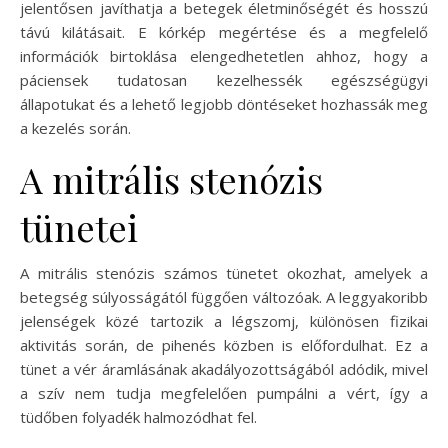
jelentősen javíthatja a betegek életminőségét és hosszú
távú kilátásait. E kórkép megértése és a megfelelő
információk birtoklása elengedhetetlen ahhoz, hogy a
páciensek tudatosan kezelhessék egészségügyi
állapotukat és a lehető legjobb döntéseket hozhassák meg
a kezelés során.
A mitrális stenózis
tünetei
A mitrális stenózis számos tünetet okozhat, amelyek a
betegség súlyosságától függően változóak. A leggyakoribb
jelenségek közé tartozik a légszomj, különösen fizikai
aktivitás során, de pihenés közben is előfordulhat. Ez a
tünet a vér áramlásának akadályozottságából adódik, mivel
a szív nem tudja megfelelően pumpálni a vért, így a
tüdőben folyadék halmozódhat fel.