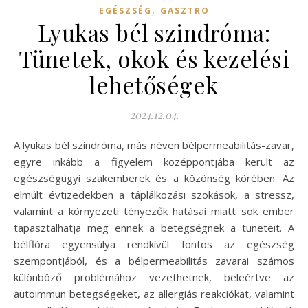
,
EGÉSZSÉG
GASZTRO
Lyukas bél szindróma:
Tünetek, okok és kezelési
lehetőségek
2024.12.04.
A lyukas bél szindróma, más néven bélpermeabilitás-zavar,
egyre inkább a figyelem középpontjába került az
egészségügyi szakemberek és a közönség körében. Az
elmúlt évtizedekben a táplálkozási szokások, a stressz,
valamint a környezeti tényezők hatásai miatt sok ember
tapasztalhatja meg ennek a betegségnek a tüneteit. A
bélflóra egyensúlya rendkívül fontos az egészség
szempontjából, és a bélpermeabilitás zavarai számos
különböző problémához vezethetnek, beleértve az
autoimmun betegségeket, az allergiás reakciókat, valamint