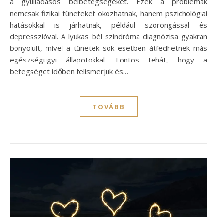
a gyulladásos bélbetegségeket. Ezek a problémák
nemcsak fizikai tüneteket okozhatnak, hanem pszichológiai
hatásokkal is járhatnak, például szorongással és
depresszióval. A lyukas bél szindróma diagnózisa gyakran
bonyolult, mivel a tünetek sok esetben átfedhetnek más
egészségügyi állapotokkal. Fontos tehát, hogy a
betegséget időben felismerjük és…
TOVÁBB