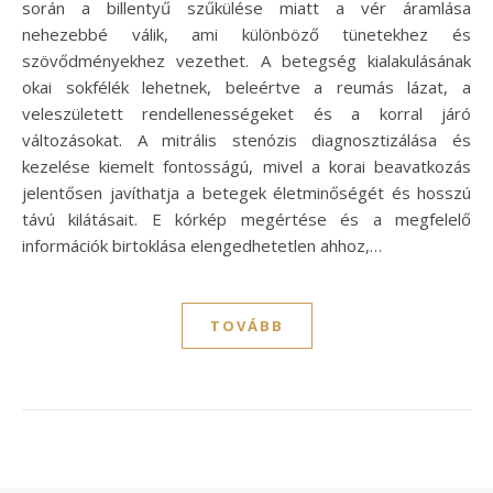
során a billentyű szűkülése miatt a vér áramlása
nehezebbé válik, ami különböző tünetekhez és
szövődményekhez vezethet. A betegség kialakulásának
okai sokfélék lehetnek, beleértve a reumás lázat, a
veleszületett rendellenességeket és a korral járó
változásokat. A mitrális stenózis diagnosztizálása és
kezelése kiemelt fontosságú, mivel a korai beavatkozás
jelentősen javíthatja a betegek életminőségét és hosszú
távú kilátásait. E kórkép megértése és a megfelelő
információk birtoklása elengedhetetlen ahhoz,…
TOVÁBB