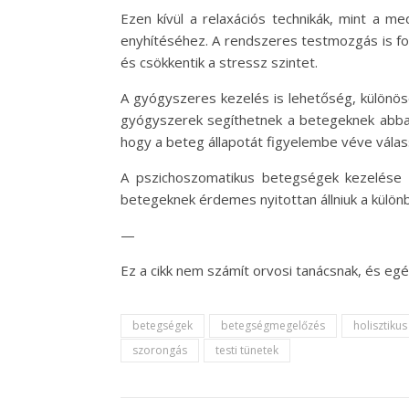
Ezen kívül a relaxációs technikák, mint a m
enyhítéséhez. A rendszeres testmozgás is fon
és csökkentik a stressz szintet.
A gyógyszeres kezelés is lehetőség, különö
gyógyszerek segíthetnek a betegeknek abban, 
hogy a beteg állapotát figyelembe véve válas
A pszichoszomatikus betegségek kezelése te
betegeknek érdemes nyitottan állniuk a külö
—
Ez a cikk nem számít orvosi tanácsnak, és e
betegségek
betegségmegelőzés
holisztiku
szorongás
testi tünetek