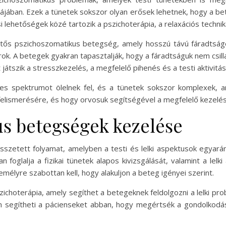
ában. Ezek a tünetek sokszor olyan erősek lehetnek, hogy a be
i lehetőségek közé tartozik a pszichoterápia, a relaxációs techn
ntős pszichoszomatikus betegség, amely hosszú távú fáradtság
k. A betegek gyakran tapasztalják, hogy a fáradtságuk nem csilla
 játszik a stresszkezelés, a megfelelő pihenés és a testi aktivitás
s spektrumot ölelnek fel, és a tünetek sokszor komplexek, a
felismerésére, és hogy orvosuk segítségével a megfelelő kezelési
s betegségek kezelése
zetett folyamat, amelyben a testi és lelki aspektusok egyarán
 foglalja a fizikai tünetek alapos kivizsgálását, valamint a lelk
emélyre szabottan kell, hogy alakuljon a beteg igényei szerint.
choterápia, amely segíthet a betegeknek feldolgozni a lelki pro
an segítheti a pácienseket abban, hogy megértsék a gondolkodás