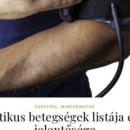
,
EGÉSZSÉG
MINDENNAPOK
ikus betegségek listája
jelentősége