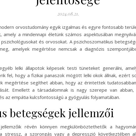
2024.08.21.
dern orvostudomány egyik izgalmas és egyre fontosabb területé
zik, amely a mindennapi életünk számos aspektusában megnyilvá
 pszichológusokat és orvosokat. A pszichoszomatikus betegség
k meg, amelyek megértése nemcsak a diagnózis szempontjábó
gyéb lelki állapotok képesek testi tüneteket generálni, ame
 fel, hogy a fizikai panaszok mögött lelki okok állnak, ezért s
 megértése segíthet abban, hogy az érintettek tudatosabban 
ását. Emellett a társadalomnak is nagy szerepe van abban, 
s az empátia kulcsfontosságú a gyógyulás folyamatában.
s betegségek jellemzői
jellemzőik révén könnyen megkülönböztethetők a hagyomány
a stressz, a szorongás vagy a depresszió következtében ala