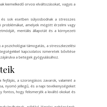
nak kiemelkedő orvosi elváltozásokat, vagyis a
k, és sok esetben súlyosbodnak a stresszes
ési problémákat, amelyek mögött érzelmi vagy
etmódját, mentális állapotát és a környezeti
 a pszichológiai támogatás, a stresszkezelési
betegségekkel kapcsolatos ismeretek bővítése
ozzájárulva a betegek gyógyulásához.
teik
 fejfájás, a szorongásos zavarok, valamint a
mpa, nyomó jellegű, és a napi tevékenységeket
y fontos, hogy felismerjék a kiváltó okokat és
ilvánulhatnak, például légzési nehézségek,