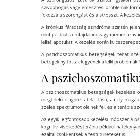
szívdobogás vagy emésztési problémák formáj
fokozza a szorongást és a stresszt. A kezelés
A krónikus fáradtság szindróma szintén jele
mint például izomfájdalom vagy memóriazavaro
lelkiállapotukat. A kezelés során kulcsszerepet
A pszichoszomatikus betegségek tehát széle
betegek nyitottak legyenek a lelki problémák 
A pszichoszomatiku
A pszichoszomatikus betegségek kezelése öss
megfelelő diagnózis felállítása, amely magában
széles spektrumot ölelnek fel, és a terápia sz
Az egyik legfontosabb kezelési módszer a pszi
kognitív viselkedésterápia például hatékony
ezáltal csökkentsék a testi tüneteket is.