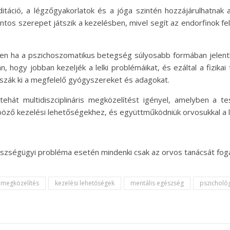
editáció, a légzőgyakorlatok és a jóga szintén hozzájárulhatnak
tos szerepet játszik a kezelésben, mivel segít az endorfinok fel
sen ha a pszichoszomatikus betegség súlyosabb formában jelent
hogy jobban kezeljék a lelki problémáikat, és ezáltal a fizikai 
szák ki a megfelelő gyógyszereket és adagokat.
hát multidiszciplináris megközelítést igényel, amelyben a tes
nböző kezelési lehetőségekhez, és együttműködniük orvosukkal 
gészségügyi probléma esetén mindenki csak az orvos tanácsát fog
s megközelítés
kezelési lehetőségek
mentális egészség
pszicholó