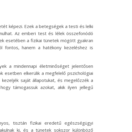
t képezi. Ezek a betegségek a testi és lelki
nulhat. Az emberi test és lélek összefonódó
ek esetében a fizikai tünetek mögött gyakran
l fontos, hanem a hatékony kezeléshez is
lyek a mindennapi életminőséget jelentősen
ok esetben elkerülik a megfelelő pszichológiai
kezeljék saját állapotukat, és megelőzzék a
hogy támogassuk azokat, akik ilyen jellegű
os, tisztán fizikai eredetű egészségügyi
kulnak ki, és a tünetek sokszor különböző