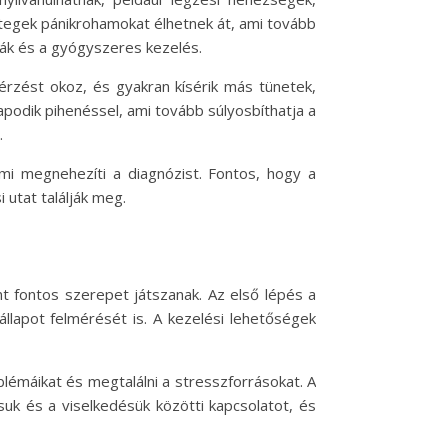
tegek pánikrohamokat élhetnek át, ami tovább
ikák és a gyógyszeres kezelés.
érzést okoz, és gyakran kísérik más tünetek,
podik pihenéssel, ami tovább súlyosbíthatja a
.
mi megnehezíti a diagnózist. Fontos, hogy a
 utat találják meg.
t fontos szerepet játszanak. Az első lépés a
i állapot felmérését is. A kezelési lehetőségek
blémáikat és megtalálni a stresszforrásokat. A
uk és a viselkedésük közötti kapcsolatot, és