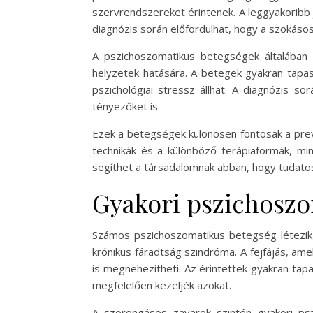
szervrendszereket érintenek. A leggyakoribb j
diagnózis során előfordulhat, hogy a szokáso
A pszichoszomatikus betegségek általában 
helyzetek hatására. A betegek gyakran tapas
pszichológiai stressz állhat. A diagnózis s
tényezőket is.
Ezek a betegségek különösen fontosak a preve
technikák és a különböző terápiaformák, min
segíthet a társadalomnak abban, hogy tudatosa
Gyakori pszichoszo
Számos pszichoszomatikus betegség létezik, 
krónikus fáradtság szindróma. A fejfájás, am
is megnehezítheti. Az érintettek gyakran tapa
megfelelően kezeljék azokat.
A szorongásos zavarok szintén gyakori psz