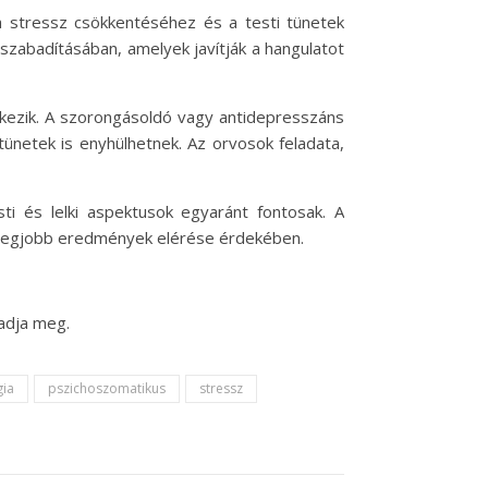
 a stressz csökkentéséhez és a testi tünetek
szabadításában, amelyek javítják a hangulatot
kezik. A szorongásoldó vagy antidepresszáns
tünetek is enyhülhetnek. Az orvosok feladata,
ti és lelki aspektusok egyaránt fontosak. A
a legjobb eredmények elérése érdekében.
adja meg.
gia
pszichoszomatikus
stressz