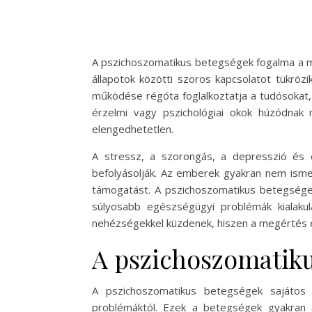
A pszichoszomatikus betegségek fogalma a mo
állapotok közötti szoros kapcsolatot tükrö
működése régóta foglalkoztatja a tudósokat,
érzelmi vagy pszichológiai okok húzódna
elengedhetetlen.
A stressz, a szorongás, a depresszió és e
befolyásolják. Az emberek gyakran nem ismerik
támogatást. A pszichoszomatikus betegségek
súlyosabb egészségügyi problémák kialakul
nehézségekkel küzdenek, hiszen a megértés é
A pszichoszomatiku
A pszichoszomatikus betegségek sajátos 
problémáktól. Ezek a betegségek gyakran 