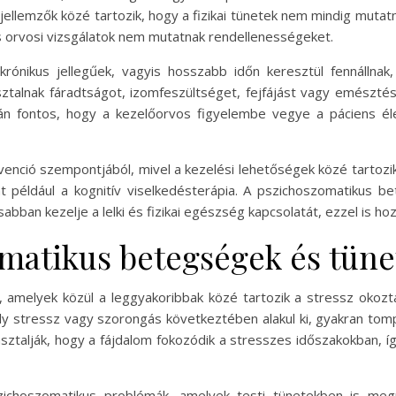
ellemzők közé tartozik, hogy a fizikai tünetek nem mindig mutat
s orvosi vizsgálatok nem mutatnak rendellenességeket.
krónikus jellegűek, vagyis hosszabb időn keresztül fennállna
ztalnak fáradtságot, izomfeszültséget, fejfájást vagy emészt
orán fontos, hogy a kezelőorvos figyelembe vegye a páciens él
nció szempontjából, mivel a kezelési lehetőségek közé tartozik
t például a kognitív viselkedésterápia. A pszichoszomatikus 
bban kezelje a lelki és fizikai egészség kapcsolatát, ezzel is h
matikus betegségek és tüne
amelyek közül a leggyakoribbak közé tartozik a stressz okozta
ely stressz vagy szorongás következtében alakul ki, gyakran to
sztalják, hogy a fájdalom fokozódik a stresszes időszakokban, íg
ichoszomatikus problémák, amelyek testi tünetekben is megny