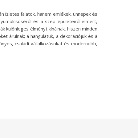
án ízletes falatok, hanem emlékek, ünnepek és
gyümölcsöséről és a szép épületeiről ismert,
zdák különleges élményt kínálnak, hiszen minden
et árulnak; a hangulatuk, a dekorációjuk és a
nyos, családi vállalkozásokat és modernebb,