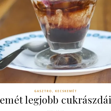
,
GASZTRO
KECSKEMÉT
emét legjobb cukrászdái