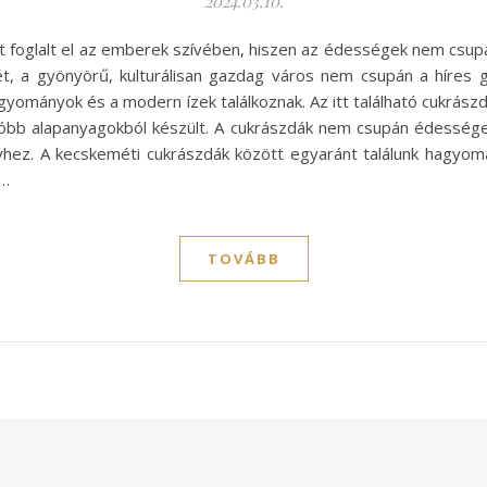
2024.03.10.
yet foglalt el az emberek szívében, hiszen az édességek nem csup
ét, a gyönyörű, kulturálisan gazdag város nem csupán a híres 
hagyományok és a modern ízek találkoznak. Az itt található cukrás
válóbb alapanyagokból készült. A cukrászdák nem csupán édességek
hez. A kecskeméti cukrászdák között egyaránt találunk hagyomá
y…
TOVÁBB