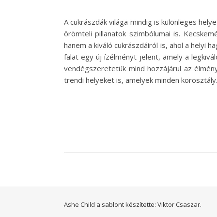
A cukrászdák világa mindig is különleges hel
örömteli pillanatok szimbólumai is. Kecskem
hanem a kiváló cukrászdáiról is, ahol a helyi 
falat egy új ízélményt jelent, amely a legki
vendégszeretetük mind hozzájárul az élmény
trendi helyeket is, amelyek minden korosztál
Ashe Child a sablont készítette:
Viktor Csaszar.