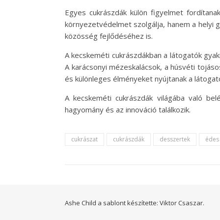
Egyes cukrászdák külön figyelmet fordítanak
környezetvédelmet szolgálja, hanem a helyi 
közösség fejlődéséhez is.
A kecskeméti cukrászdákban a látogatók gyak
A karácsonyi mézeskalácsok, a húsvéti tojáso
és különleges élményeket nyújtanak a látogat
A kecskeméti cukrászdák világába való bel
hagyomány és az innováció találkozik.
cukrászat
cukrászdák
desszertek
édes
Ashe Child a sablont készítette:
Viktor Csaszar.