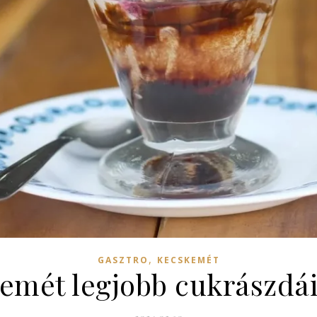
,
GASZTRO
KECSKEMÉT
emét legjobb cukrászdái