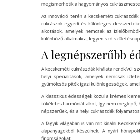
megismerhetik a hagyományos cukrászmesterség
Az innováció terén a kecskeméti cukrászdák
cukrászok egyedi és különleges desszerteke
alkotások, amelyek nemcsak az ízlelőbimbó
különböző alkalmakra, legyen szó születésnap
A legnépszerűbb é
A kecskeméti cukrászdák kínálata rendkívül s
helyi specialitások, amelyek nemcsak ízle
gyümölcsös piték igazi különlegességek, ame
A klasszikus édességek közül a krémes kieme
tökéletes harmóniát alkot, így nem meglepő, 
népszerűek, és a helyi cukrászdák folyamatosa
A fagyik világában is van mit kínálni Kecske
alapanyagokból készülnek. A nyári hónapo
finomságokat.