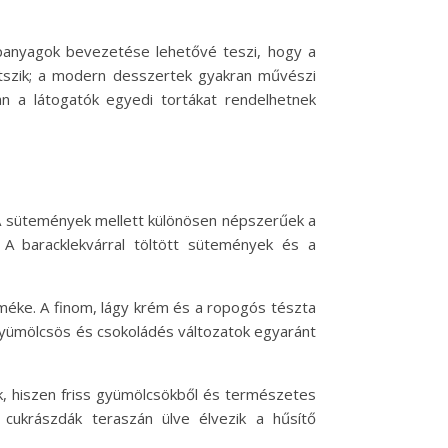
apanyagok bevezetése lehetővé teszi, hogy a
átszik; a modern desszertek gyakran művészi
n a látogatók egyedi tortákat rendelhetnek
. A sütemények mellett különösen népszerűek a
 A baracklekvárral töltött sütemények és a
méke. A finom, lágy krém és a ropogós tészta
 gyümölcsös és csokoládés változatok egyaránt
ak, hiszen friss gyümölcsökből és természetes
cukrászdák teraszán ülve élvezik a hűsítő