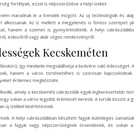
 fortélyait, ezzel is népszerűsítve a helyi ízeket.
 nem maradnak le a trendek mögött. Az új technológiák és al
t alkossanak. Az íz mellett a megjelenés is fontos szerepet j
kat, hanem a szemet is gyönyörködtetik. A helyi cukrászdákba
ról, esküvőről vagy akár céges rendezvényről.
dességek Kecskeméten
zéleskörű, így mindenki megtalálhatja a kedvére való édességet
tesek, hanem a város történetéhez is szorosan kapcsolódnak.
lyeket érdemes megkóstolni.
lkedik, amely a kecskeméti cukrászdák egyik legkeresettebb ter
hogy sokan a város legjobb krémesét keresik. A torták között a
n új ízekkel kísérleteznek.
métnek. A helyi cukrászdákban készített fagyik különleges zamatú
kban a fagyik nagy népszerűségnek örvendenek, és sokan a 