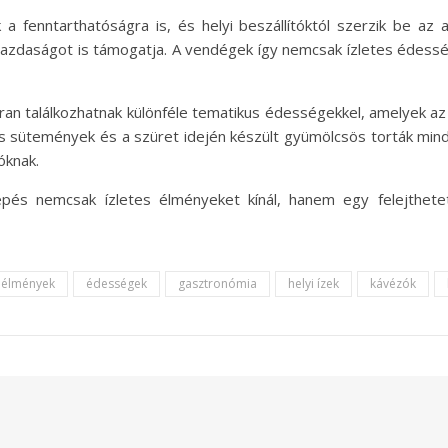
 a fenntarthatóságra is, és helyi beszállítóktól szerzik be a
gazdaságot is támogatja. A vendégek így nemcsak ízletes édess
ran találkozhatnak különféle tematikus édességekkel, amelyek 
s sütemények és a szüret idején készült gyümölcsös torták mind
óknak.
épés nemcsak ízletes élményeket kínál, hanem egy felejthete
 élmények
édességek
gasztronómia
helyi ízek
kávézók