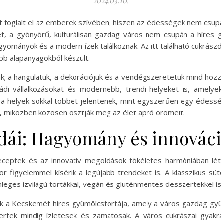
2024.03.10.
yet foglalt el az emberek szívében, hiszen az édességek nem csup
ét, a gyönyörű, kulturálisan gazdag város nem csupán a híres 
hagyományok és a modern ízek találkoznak. Az itt található cukrás
lóbb alapanyagokból készült.
; a hangulatuk, a dekorációjuk és a vendégszeretetük mind hozz
ádi vállalkozásokat és modernebb, trendi helyeket is, amelye
a helyek sokkal többet jelentenek, mint egyszerűen egy édesség
t, miközben közösen osztják meg az élet apró örömeit.
dái: Hagyomány és innovác
eptek és az innovatív megoldások tökéletes harmóniában léte
kkor figyelemmel kísérik a legújabb trendeket is. A klasszikus
nleges ízvilágú tortákkal, vegán és gluténmentes desszertekkel is
a Kecskemét híres gyümölcstortája, amely a város gazdag gyümöl
ertek mindig ízletesek és zamatosak. A város cukrászai gyakr