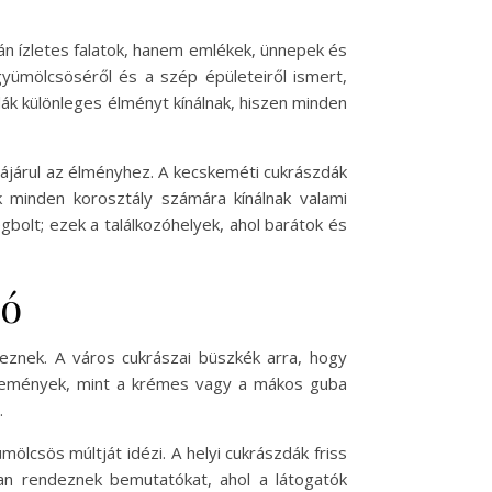
án ízletes falatok, hanem emlékek, ünnepek és
gyümölcsöséről és a szép épületeiről ismert,
zdák különleges élményt kínálnak, hiszen minden
ájárul az élményhez. A kecskeméti cukrászdák
k minden korosztály számára kínálnak valami
bolt; ezek a találkozóhelyek, ahol barátok és
ió
znek. A város cukrászai büszkék arra, hogy
 sütemények, mint a krémes vagy a mákos guba
.
csös múltját idézi. A helyi cukrászdák friss
an rendeznek bemutatókat, ahol a látogatók