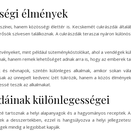
sségi élmények
ínei, hanem közösségi élettér is. Kecskemét cukrászdái általá
ősök szívesen találkoznak. A cukrászdák teraszai nyáron különöse
zvényeket, mint például süteménykóstolókat, ahol a vendégek kü
nak, hanem remek lehetőséget adnak arra is, hogy az emberek t
és névnapok, szintén különleges alkalmak, amikor sokan válas
sak az ünnepelt kedvenc ízét tükrözik, hanem a közös élménye
ssé teszik az alkalmakat.
dáinak különlegességei
zé tartoznak a helyi alapanyagok és a hagyományos receptek. A
ek a desszertekben, ezzel is hangsúlyozva a helyi jellegzet
gek mindig a legjobbat kapják.