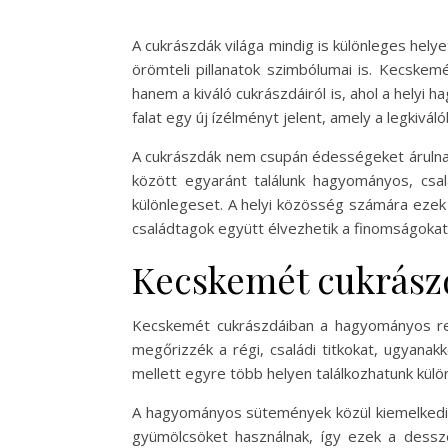
A cukrászdák világa mindig is különleges hel
örömteli pillanatok szimbólumai is. Kecskem
hanem a kiváló cukrászdáiról is, ahol a helyi 
falat egy új ízélményt jelent, amely a legkivá
A cukrászdák nem csupán édességeket árulnak
között egyaránt találunk hagyományos, csal
különlegeset. A helyi közösség számára ezek 
családtagok együtt élvezhetik a finomságoka
Kecskemét cukrász
Kecskemét cukrászdáiban a hagyományos rec
megőrizzék a régi, családi titkokat, ugyana
mellett egyre több helyen találkozhatunk külö
A hagyományos sütemények közül kiemelkedik 
gyümölcsöket használnak, így ezek a dessz