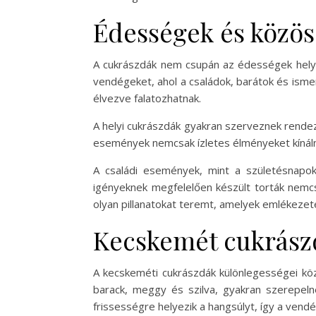
Édességek és közö
A cukrászdák nem csupán az édességek helysz
vendégeket, ahol a családok, barátok és ismer
élvezve falatozhatnak.
A helyi cukrászdák gyakran szerveznek rende
események nemcsak ízletes élményeket kínál
A családi események, mint a születésnapok 
igényeknek megfelelően készült torták nemc
olyan pillanatokat teremt, amelyek emlékezete
Kecskemét cukrász
A kecskeméti cukrászdák különlegességei kö
barack, meggy és szilva, gyakran szerepeln
frissességre helyezik a hangsúlyt, így a vendé