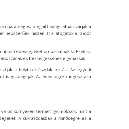
ban barátságos, meghitt hangulatban várják a
n népszerűek, hiszen itt a látogatók a jó időt
lönböző édességeket próbálhatnak ki. Ezek az
alálkozzanak és beszélgessenek egymással.
ztják a helyi cukrászdák tortáit. Az egyedi
ket is gazdagítják. Az édességek megosztása
 város környékén termelt gyümölcsök, mint a
ességeket. A cukrászdákban a minőségre és a