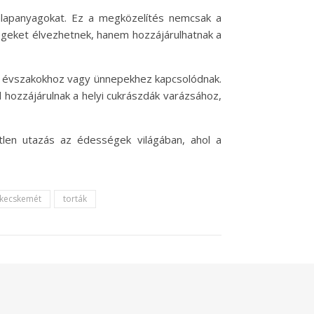
z alapanyagokat. Ez a megközelítés nemcsak a
égeket élvezhetnek, hanem hozzájárulhatnak a
az évszakokhoz vagy ünnepekhez kapcsolódnak.
 hozzájárulnak a helyi cukrászdák varázsához,
tlen utazás az édességek világában, ahol a
kecskemét
torták