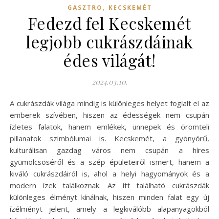
,
GASZTRO
KECSKEMÉT
Fedezd fel Kecskemét
legjobb cukrászdáinak
édes világát!
2024.03.10.
A cukrászdák világa mindig is különleges helyet foglalt el az
emberek szívében, hiszen az édességek nem csupán
ízletes falatok, hanem emlékek, ünnepek és örömteli
pillanatok szimbólumai is. Kecskemét, a gyönyörű,
kulturálisan gazdag város nem csupán a híres
gyümölcsöséről és a szép épületeiről ismert, hanem a
kiváló cukrászdáiról is, ahol a helyi hagyományok és a
modern ízek találkoznak. Az itt található cukrászdák
különleges élményt kínálnak, hiszen minden falat egy új
ízélményt jelent, amely a legkiválóbb alapanyagokból